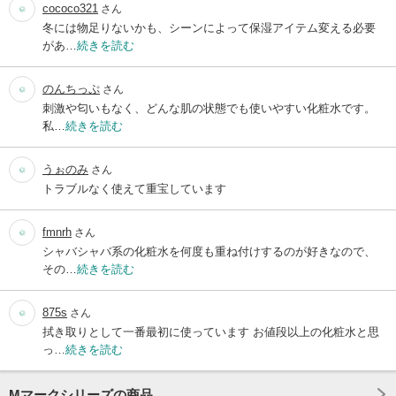
cococo321
さん
冬には物足りないかも、シーンによって保湿アイテム変える必要
があ…
続きを読む
のんちっぷ
さん
刺激や匂いもなく、どんな肌の状態でも使いやすい化粧水です。
私…
続きを読む
うぉのみ
さん
トラブルなく使えて重宝しています
fmnrh
さん
シャバシャバ系の化粧水を何度も重ね付けするのが好きなので、
その…
続きを読む
875s
さん
拭き取りとして一番最初に使っています お値段以上の化粧水と思
っ…
続きを読む
Mマークシリーズの商品