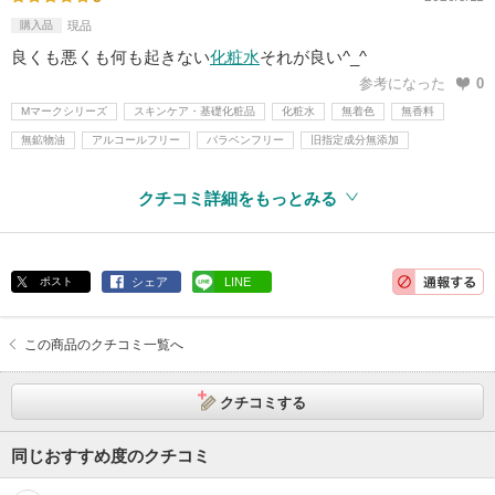
購入品
現品
良くも悪くも何も起きない
化粧水
それが良い^_^
参考になった
0
Mマークシリーズ
スキンケア・基礎化粧品
化粧水
無着色
無香料
無鉱物油
アルコールフリー
パラベンフリー
旧指定成分無添加
クチコミ詳細をもっとみる
ポスト
シェア
LINE
この商品のクチコミ一覧へ
クチコミする
同じおすすめ度のクチコミ