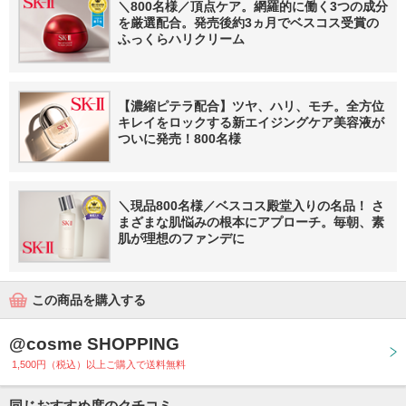
＼800名様／頂点ケア。網羅的に働く3つの成分
を厳選配合。発売後約3ヵ月でベスコス受賞の
ふっくらハリクリーム
【濃縮ピテラ配合】ツヤ、ハリ、モチ。全方位
キレイをロックする新エイジングケア美容液が
ついに発売！800名様
＼現品800名様／ベスコス殿堂入りの名品！ さ
まざまな肌悩みの根本にアプローチ。毎朝、素
肌が理想のファンデに
この商品を購入する
@cosme SHOPPING
1,500円（税込）以上ご購入で送料無料
同じおすすめ度のクチコミ