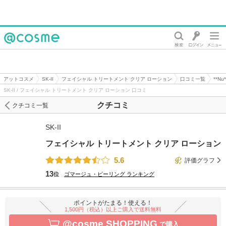
@cosme
アットコスメ
SK-II
フェイシャル トリートメント クリア ローション
口コミ一覧
**N
SK-II / フェイシャル トリートメント クリア ローション 口コミ
クチコミ
クチコミ一覧
SK-II
フェイシャル トリートメント クリア ローション
5.6
評価グラフ
13
位
ゴマージュ・ピーリング
ランキング
ポイントがたまる！使える！
1,500円（税込）以上ご購入で送料無料
@cosme SHOPPING
で購入