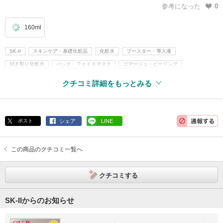
参考になった
0
160ml
SK-II
スキンケア・基礎化粧品
化粧水
ブースター・導入液
拭き取り化粧水
パック・フェイスマスク
ゴマージュ・ピーリング
AHA(フルーツ酸)
無着色
無香料
クチコミ詳細をもっとみる
ポスト
シェア
LINE
この商品のクチコミ一覧へ
クチコミする
SK-IIからのお知らせ