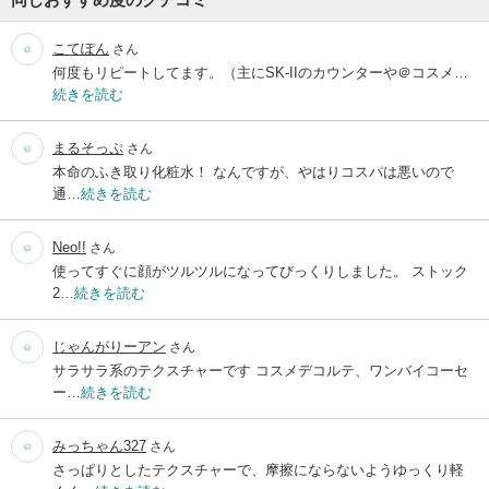
こてぽん
さん
何度もリピートしてます。（主にSK-IIのカウンターや＠コスメ…
続きを読む
まるそっぷ
さん
本命のふき取り化粧水！ なんですが、やはりコスパは悪いので
通…
続きを読む
Neo!!
さん
使ってすぐに顔がツルツルになってびっくりしました。 ストック
2…
続きを読む
じゃんがりーアン
さん
サラサラ系のテクスチャーです コスメデコルテ、ワンバイコーセ
ー…
続きを読む
みっちゃん327
さん
さっぱりとしたテクスチャーで、摩擦にならないようゆっくり軽