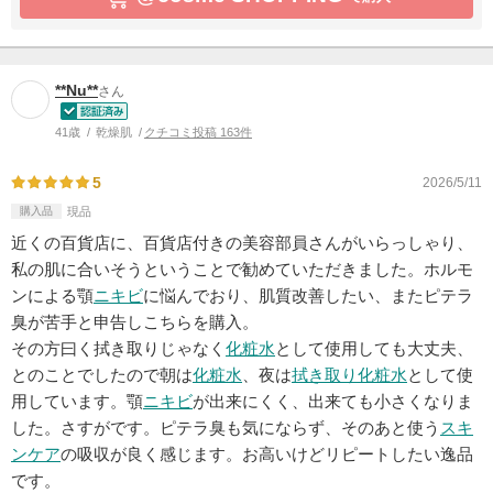
**Nu**
さん
41歳
乾燥肌
クチコミ投稿 163件
5
2026/5/11
購入品
現品
近くの百貨店に、百貨店付きの美容部員さんがいらっしゃり、
私の肌に合いそうということで勧めていただきました。ホルモ
ンによる顎
ニキビ
に悩んでおり、肌質改善したい、またピテラ
臭が苦手と申告しこちらを購入。
その方曰く拭き取りじゃなく
化粧水
として使用しても大丈夫、
とのことでしたので朝は
化粧水
、夜は
拭き取り化粧水
として使
用しています。顎
ニキビ
が出来にくく、出来ても小さくなりま
した。さすがです。ピテラ臭も気にならず、そのあと使う
スキ
ンケア
の吸収が良く感じます。お高いけどリピートしたい逸品
です。