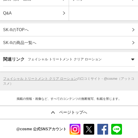
Q&A
SK-IIのTOPへ
SK-IIの商品一覧へ
関連リンク
フェイシャル トリートメント クリア ローション
フェイシャル トリートメント クリア ローション
の口コミサイト - @cosme（アットコ
スメ）
掲載の情報・画像など、すべてのコンテンツの無断複写、転載を禁じます。
ページトップへ
@cosme
公式SNSアカウント
instag
x
faceb
line