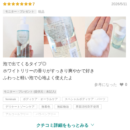
7
2026/5/11
モニター・プレゼント
現品
泡で出てくるタイプ◎
ホワイトリリーの香りがすっきり爽やかで好き
ふわっと軽い泡で心地よく使えたよ
参考になった
0
モニター・プレゼント (提供元：未記入)
feminak
ボディケア・オーラルケア
スペシャルボディケア・パーツ
デリケートゾーンケア
無着色
無鉱物油
界面活性剤不使用
アルコールフリー
パラベンフリー
クチコミ詳細をもっとみる