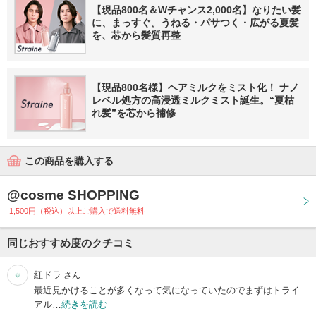
【現品800名＆Wチャンス2,000名】なりたい髪
に、まっすぐ。うねる・パサつく・広がる夏髪
を、芯から髪質再整
【現品800名様】ヘアミルクをミスト化！ ナノ
レベル処方の高浸透ミルクミスト誕生。“夏枯
れ髪”を芯から補修
この商品を購入する
@cosme SHOPPING
1,500円（税込）以上ご購入で送料無料
同じおすすめ度のクチコミ
紅ドラ
さん
最近見かけることが多くなって気になっていたのでまずはトライ
アル…
続きを読む