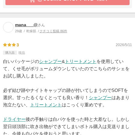
mana___@
さん
29歳
乾燥肌
クチコミ投稿 86件
3
2026/5/11
購入品
現品
白いパッケージの
シャンプー
&
トリートメント
を使用してい
て、くせ毛がボリュームダウンしていたのでこちらのサシェを
お試し購入しました。
必ず結び跡やナイトキャップの跡が付いてしまうのでSOFTを
選択。甘ったるくなくとっても良い香り！
シャンプー
はあまり
泡立たない、
トリートメント
はこっくり重めです。
ドライヤー
後の手触りは白パケを使った時と大差なし。しかし
翌日頭頂部に吹き出物ができてしまいボトル購入は見送りまし
た。今後も白パケを使おうと思います。