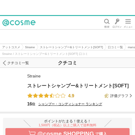
@cosme
アットコスメ
Straine
ストレートシャンプー&トリートメント[SOFT]
口コミ一覧
ma
Straine / ストレートシャンプー&トリートメント[SOFT] 口コミ
クチコミ
クチコミ一覧
Straine
ストレートシャンプー&トリートメント[SOFT]
4.9
評価グラフ
16
位
シャンプー・コンディショナー
ランキング
ポイントがたまる！使える！
1,500円（税込）以上ご購入で送料無料
@cosme SHOPPING
で購入