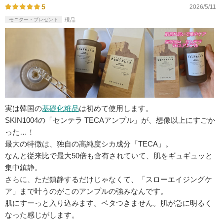
5
2026/5/11
モニター・プレゼント
現品
実は韓国の
基礎化粧品
は初めて使用します。
SKIN1004の「センテラ TECAアンプル」が、想像以上にすごか
った…！
最大の特徴は、独自の高純度シカ成分「TECA」。
なんと従来比で最大50倍も含有されていて、肌をギュギュッと
集中鎮静。
さらに、ただ鎮静するだけじゃなくて、「スローエイジングケ
ア」まで叶うのがこのアンプルの強みなんです。
肌にすーっと入り込みます。ベタつきません。肌が急に明るく
なった感じがします。