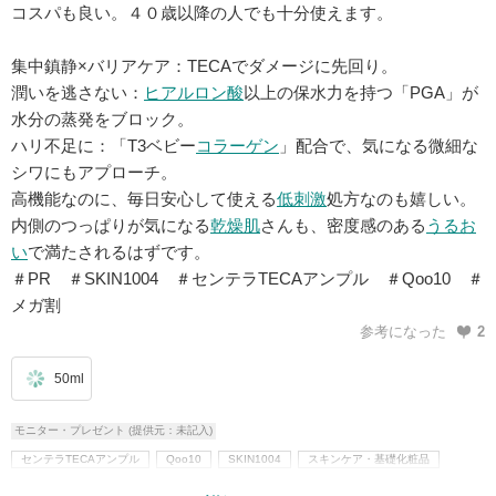
コスパも良い。４０歳以降の人でも十分使えます。
集中鎮静×バリアケア：TECAでダメージに先回り。
潤いを逃さない：
ヒアルロン酸
以上の保水力を持つ「PGA」が
水分の蒸発をブロック。
ハリ不足に：「T3ベビー
コラーゲン
」配合で、気になる微細な
シワにもアプローチ。
高機能なのに、毎日安心して使える
低刺激
処方なのも嬉しい。
内側のつっぱりが気になる
乾燥肌
さんも、密度感のある
うるお
い
で満たされるはずです。
＃PR ＃SKIN1004 ＃センテラTECAアンプル ＃Qoo10 ＃
メガ割
参考になった
2
50ml
モニター・プレゼント (提供元：未記入)
センテラTECAアンプル
Qoo10
SKIN1004
スキンケア・基礎化粧品
乳液・美容液・フェイスクリームなど
美容液
韓国コスメ