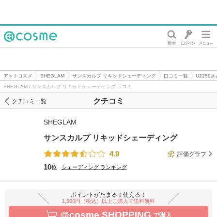
@cosme
アットコスメ
SHEGLAM
サンスカルプ リキッドシェーディング
口コミ一覧
U2250
SHEGLAM / サンスカルプ リキッドシェーディング 口コミ
クチコミ
クチコミ一覧
SHEGLAM
サンスカルプ リキッドシェーディング
4.9
評価グラフ
10
位
シェーディング
ランキング
ポイントがたまる！使える！
1,500円（税込）以上ご購入で送料無料
@cosme SHOPPING
で購入