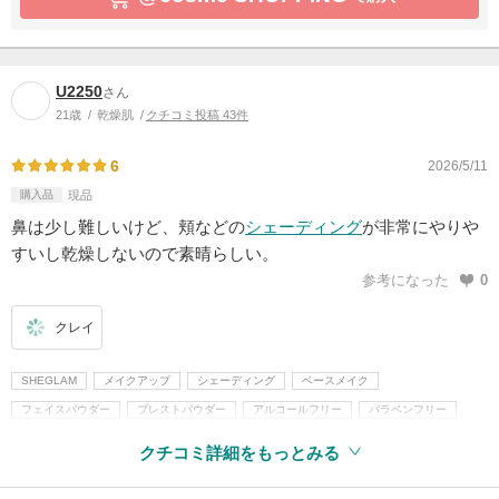
U2250
さん
21歳
乾燥肌
クチコミ投稿 43件
6
2026/5/11
購入品
現品
鼻は少し難しいけど、頬などの
シェーディング
が非常にやりや
すいし乾燥しないので素晴らしい。
参考になった
0
クレイ
SHEGLAM
メイクアップ
シェーディング
ベースメイク
フェイスパウダー
プレストパウダー
アルコールフリー
パラベンフリー
クチコミ詳細をもっとみる