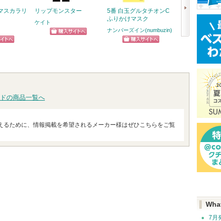
マスカラリ
リップモンスター
5番 白玉グルタチオンC
超細芯アイブロ
ふりかけマスク
ケイト
セザンヌ
ナンバーズイン(numbuzin)
ショッピン
ショッ
次
ピン
ショッピン
グサイトへ
グサイ
へ
トへ
グサイトへ
ドの商品一覧へ
えるために、情報掲載を希望されるメーカー様はぜひこちらをご覧
Wha
7月