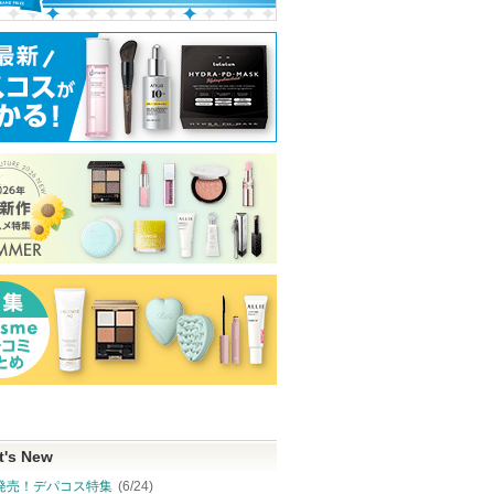
ウ
ハンオールブロウカラ
スキンクリア クレンズ
エッセンスイン
オイル アロマタイプ リ
ク
rom&nd
フレシングシトラスの香
オルビス
り
ピン
ショッピン
アテニア
ショッピ
アテニアからの
トへ
グサイトへ
お知らせがあり
グサイト
ショッピン
ます
グサイトへ
t's New
発売！デパコス特集
(6/24)