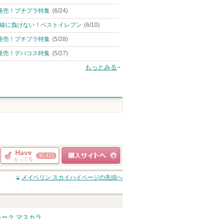
発売！プチプラ特集
(6/24)
線に負けない！ベストイレブン
(6/10)
発売！プチプラ特集
(5/28)
発売！デパコス特集
(5/27)
もっとみる
Have
30,415
もってる
ショッピングサイト
メイベリン スカイハイ
ページの先頭へ
へ
ヨーク マスカラ