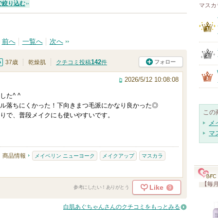
で絞り込む
マスカ
前へ
一覧へ
次へ
142
フォロー
37歳
乾燥肌
クチコミ投稿
件
2026/5/12 10:08:08
た^ ^
ル落ちにくかった！下向きまつ毛派にかなり良かった◎
この
りで、普段メイクにも使いやすいです。
メ
マ
商品情報
メイベリン ニューヨーク
メイクアップ
マスカラ
【毎月
Like
9
参考にしたい！ありがとう
白肌あぐちゃんさんのクチコミをもっとみる