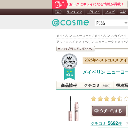
おトクにキレイになる情報が満載！
TOP
ランキング
ブランド
ブログ
Q&A
メイベリン ニューヨーク / メイベリン スカイハイ
アットコスメ
>
メイベリン ニューヨーク
>
メイベ
このブランドの情報を
2025年ベストコスメ ア
見る
メイベリン ニューヨ
商品情報
クチコミ
投稿
(5692)
クチコミする
5692
クチコミ
件