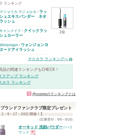
ラ ランキング
ラッ
マジョリカ マジョルカ
/
シュエキスパンダー ネオ
ラッシュ
クイックラッ
キャンメイク
/
1位
シュカーラー
ウォンジョンヨ
Wonjungyo
/
ヌードアイラッシュ
マスカラ ランキングへ
商品の関連ランキングもCHECK！
イクアップ ランキング
スカラ ランキング
?
@cosmeのランキングとは
ブランドファンクラブ限定プレゼント
 1・9・17・24日 開催！】
(応募受付：8/9～8/16)
オーキッド 洗顔パウダー
/ ハリ
ウッド