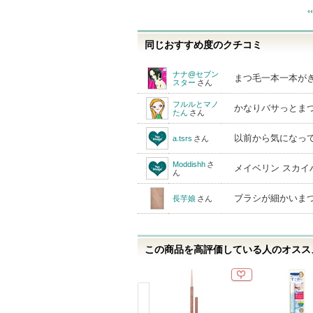
気
に
入
同じおすすめ度のクチコミ
り
ナナ@セブン
まつ毛一本一本が
登
スター
さん
録
フルルとマノ
かなりバサっとま
たん
さん
さ
れ
以前から気になっ
a.tsrs
さん
て
Moddishh
さ
メイベリン スカ
い
ん
ま
ブラシが細かいま
長芋娘
さん
す
この商品を高評価している人のオススメ