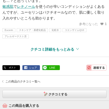
も…？と思っています。
敏感肌
で
レチノール
を使うのが辛いコンディションがよくある
んですが、ユーセリンはバクチオールなので、肌に優しく取り
入れやすいところも助かります。
参考になった
1
Eucerin
スキンケア・基礎化粧品
化粧水
コエンザイムQ10
アレルギーテスト済
クチコミ詳細をもっとみる
ポスト
シェア
LINE
この商品のクチコミ一覧へ
クチコミする
この商品を購入する