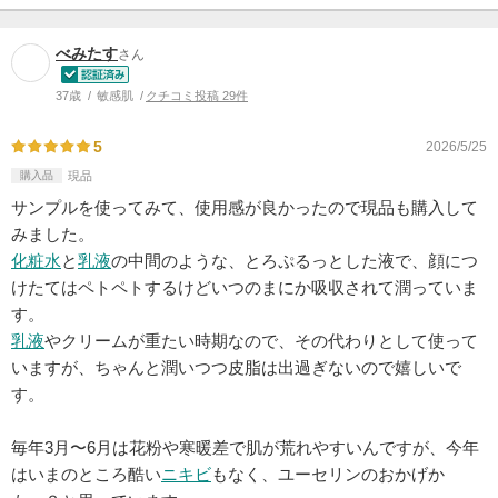
べみたす
さん
37歳
敏感肌
クチコミ投稿 29件
5
2026/5/25
購入品
現品
サンプルを使ってみて、使用感が良かったので現品も購入して
みました。
化粧水
と
乳液
の中間のような、とろぷるっとした液で、顔につ
けたてはペトペトするけどいつのまにか吸収されて潤っていま
す。
乳液
やクリームが重たい時期なので、その代わりとして使って
いますが、ちゃんと潤いつつ皮脂は出過ぎないので嬉しいで
す。
毎年3月〜6月は花粉や寒暖差で肌が荒れやすいんですが、今年
はいまのところ酷い
ニキビ
もなく、ユーセリンのおかげか