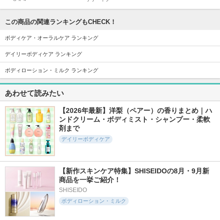
アパデント
この商品の関連ランキングもCHECK！
ボディケア・オーラルケア ランキング
デイリーボディケア ランキング
403件
477件
610件
5.6
5.6
5.7
ボディローション・ミルク ランキング
ピュオーラ ハミガ
HaRENO/ 薬用ハミ
miness ボディ用カ
キ
ガキ
ミソリ
あわせて読みたい
ピュオーラ
HaRENO/
miness
【2026年最新】洋梨（ペアー）の香りまとめ｜ハ
ンドクリーム・ボディミスト・シャンプー・柔軟
剤まで
デイリーボディケア
587件
737件
322件
5.5
5.5
5.6
ルーセントビューテ
柳屋 あんず油
DEOGLA Ora Tech
【新作スキンケア特集】SHISEIDOの8月・9月新
ィ シルクブライト
＋ホワイトニング
商品を一挙ご紹介！
柳屋あんず油
ニング ブライトニ
DEOGLA (デオグラ)
ング美容液ボディミ
SHISEIDO
ルク
ボディローション・ミルク
ニベア