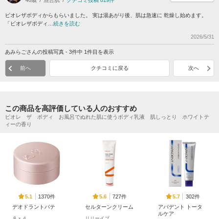
46歳
混合肌
クチコミ投稿 819件
ビオレザボディからもらいました。 実は湯あがり後、肌は急速に 乾燥し始めます。
「ビオレザボディ…
続きを読む
2026/5/31
あみらごさんの投稿写真 - 3件中 1件目を表示
前へ
クチコミに戻る
次へ
この商品を高評価している人のおすすめ
ビオレ ザ ボディ お風呂でぬれた肌に使うボディ乳液 肌しっとり ホワイトテ
ィーの香り
1370件
727件
302件
5.1
5.6
5.7
デオドラントパテ
セルターンクリーム
アパデント トータ
ルケア
８ｘ４
リリーイブ