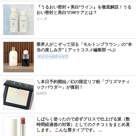
『うるおい密封＋美白*ライン』を徹底解説！うる
おい密封と美白*のWケアとは？ 
イハダ
256件
583件
483件
5.7
5.4
5.7
ビオレ ザ ボディ 泡
スクラブボディウォ
ホワイトプロミス 0
タイプ ボディウォ
ッシュ フラワーマ
2
業界人がこぞって沼る「モルトンブラウン」の“本
ッシュ ピュアリー
ーケット ホワイト
WHiTE PROMiSE
当の楽しみ方” | アットコスメ編集部 ぺぷ
サボンの香り
チューリップ
デイリーボディケア
ビオレu
LUV SCENT(ラブセン
ト)
＼本日予約開始／幻の限定リフ粉「プリズマティ
ックパウダー」が復刻！ 
NARS
4085件
130件
141件
5.1
5.8
5.6
アパガードセレナ
ビオレ ザ ボディ 泡
インティメートリペ
タイプ ボディウォ
アウォッシュ
アパガード
ッシュ ディープク
feminak
リア
しばらく使ったので必ずグロスで仕上げる派（数
時間経過後の対策）としてのクチコミをまとめ直
ビオレu
します。 こんな唇タイプです。 …