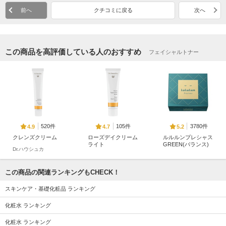
前へ
クチコミに戻る
次へ
この商品を高評価している人のおすすめ
フェイシャルトナー
520件
105件
3780件
4.9
4.7
5.2
クレンズクリーム
ローズデイクリーム
ルルルンプレシャス
ライト
GREEN(バランス)
Dr.ハウシュカ
Dr.ハウシュカ
ルルルン
この商品の関連ランキングもCHECK！
スキンケア・基礎化粧品 ランキング
化粧水 ランキング
2520件
1339件
359件
5.7
5.7
5.9
化粧水 ランキング