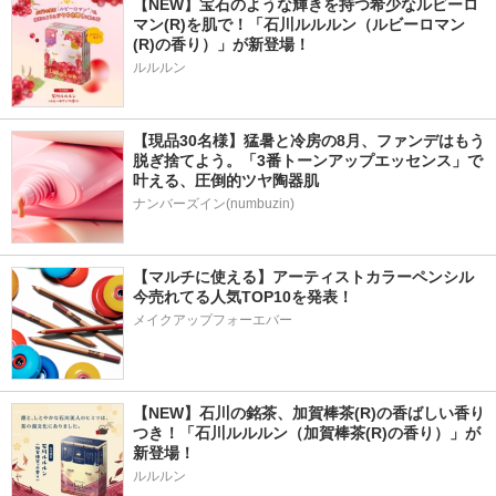
【NEW】宝石のような輝きを持つ希少なルビーロ
マン(R)を肌で！「石川ルルルン（ルビーロマン
(R)の香り）」が新登場！
ルルルン
【現品30名様】猛暑と冷房の8月、ファンデはもう
脱ぎ捨てよう。「3番トーンアップエッセンス」で
叶える、圧倒的ツヤ陶器肌
ナンバーズイン(numbuzin)
【マルチに使える】アーティストカラーペンシル
今売れてる人気TOP10を発表！
メイクアップフォーエバー
【NEW】石川の銘茶、加賀棒茶(R)の香ばしい香り
つき！「石川ルルルン（加賀棒茶(R)の香り）」が
新登場！
ルルルン