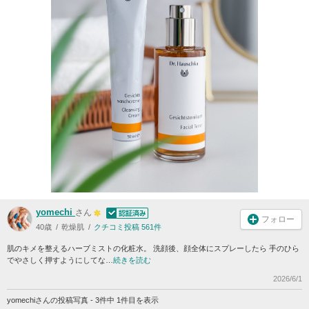
yomechi
さん
フォロー
40歳
乾燥肌
クチコミ投稿 561件
肌のキメを整えるハーブミストの化粧水。 洗顔後、顔全体にスプレーしたら 手のひら
でやさしく押すようにしてな…
続きを読む
2026/6/1
yomechiさんの投稿写真 - 3件中 1件目を表示