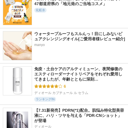
FATION
47都道府県の「地元発のご当地コスメ」
ントマスク
ンプル
化粧水
d'Alba(ダルバ)
Redence
ウォータープルーフもスルんっ！目にしみないピ
ュアクレンジングオイル[ご愛用者様レビュー紹介]
manyo
12957件
1000件
1354件
5.8
5.9
5.3
ジェニフィック ア
ガラクトポアセラム
9番 NMNバイオリフ
ルティメ セラム
トラッピングマスク
SAM'U
ランコム
ナンバーズイン(numb
uzin)
免疫・土台ケアのアルティミューン、夜間修復の
エスティローダーナイトリペアをそれぞれ愛用し
てきましたが、年齢とともに深刻…
6
ディオール カプチュール ル セラム
ランキングIN
【7.31新発売】PDRN(*1)配合。肌悩み特化型美容
液に、ハリ・ツヤを与える「PDR-CNショット」
が登場
ディオール