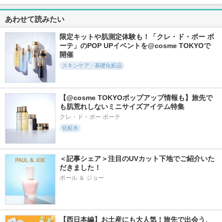
レッドブレミッシュ
リジュラン デュア
フェイスポリッシャ
クリアスージングク
ルエフェクトアンプ
ー クラリファイン
あわせて読みたい
リーム
ル
グ
Dr.G(ドクタージー)
リジュラン(REJURAN
SABON(サボン)
限定キットや肌測定体験も！「クレ・ド・ポー ボ
COSMETICS)
ーテ」のPOP UPイベントを@cosme TOKYOで
開催
スキンケア・基礎化粧品
【@cosme TOKYOポップアップ情報も】旅先で
306件
798件
1117件
6.1
5.5
5.9
も肌荒れしないミニサイズアイテム特集
リソウ リペアビュ
リズムコンセントレ
ガラクトポアオーツ
ーティーエッセンス
ートα
ートナー
クレ・ド・ポー ボーテ
AP
化粧水
アユーラ
SAM'U
リソウコーポレーショ
ン
＜記事シェア＞注目のUVカット下地でご紹介いた
だきました！
ポール ＆ ジョー
2282件
404件
513件
5.6
5.7
6.3
ホワイトトリュフナ
Nosca9 T Serum S
リデンストーン＆ス
【西日本編】お土産にも大人気！旅先で出会う、
リシングトリートメ
ポットコレクターア