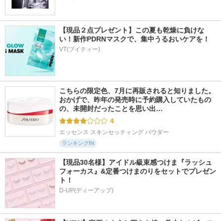
【現品２点プレゼント】この夏も乾燥に負けな
い！新作PDRNマスクで、集中うるおいケアを！
VT(ブイティー)
こちらの限定色、7月に再販されると知りました。 
おかげで、昨年の発売時に予約購入していたもの
の、未開封だったことを思い出…
4
エッセンス スキンセッティング パウダー
ランキングIN
【現品30名様】アイドル級束感つけま『ラッシュ
フォーカス』&定番つけまのりをセットでプレゼン
ト！
D-UP(ディーアップ)