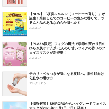
【NEW】「横浜ルルルン（コーヒーの香り）」が
誕生！焙煎したてのコーヒーの豊かな香りで、つ
るんと品のあるなめらか肌へ☆彡
ルルルン
【PLAZA限定】フィグの魔法で季節の変わり目の
ゆらぎ肌ケア☆彡 ほんのり甘いフィグの香りのフ
ェイスマスクが新登場！
ルルルン
テカリ・ベタつきが気になる夏肌へ。脂性肌向け
化粧水の選び方
エレクトロン
【情報解禁】SHIRORUからハイグレードフェイス
マスクが2026年11月1日（日）発売！