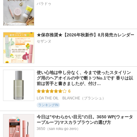
パラドゥ
★保存推奨★【2026年秋新作】8月発売カレンダー
セザンヌ
使い心地は申し分なく、今まで使ったスタイリン
グ用のヘアオイルの中で断トツNo.1です 香りは以
前は苦手と書きましたが、付け…
6
LOA THE OIL　BLANCHE（ブランシュ）
ランキングIN
今日は"やわらかい目元"の日。3650 WP(ウォータ
ープルーフ)マスカラブラウンの選び方
3650（san roku go zero）