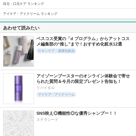
目元・口元ケア ランキング
405件
288件
278件
6.1
6.4
6.2
アイケア・アイクリーム ランキング
アイバックリフト 1
メラフィルクリーム
EIOMアクネクスク
100ショット パッチ
リーム
CHARDE
あわせて読みたい
CHARDE
EIOM
ベスコス受賞の「d プログラム」からアットコス
メ編集部の“推し”まで！おすすめ化粧水12選
スキンケア・基礎化粧品
718件
966件
289件
5.8
5.7
6.0
オンマイスキン ハ
ビオルチアアイラッ
クラウドアンプル
アイゾーンブースターのオンライン体験会で寄せ
ーブピーリングソリ
シュセラム
られた質問＆今月の限定プレゼント告知も！
CHARDE
ューション フェイ
Bio Lucia
ス用
リバイタル
on:myskin
アイケア・アイクリーム
SNS映え◎機能性◎な優秀シャンプー！！
ステラシード
382件
342件
12963件
5.8
5.9
5.8