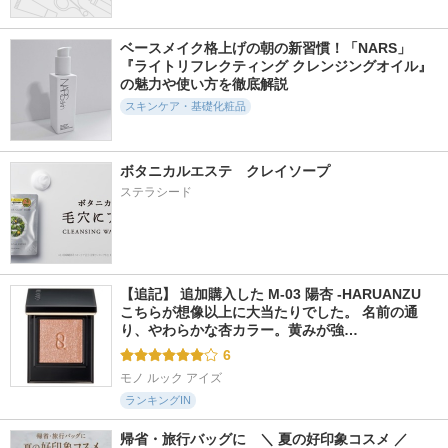
ガラクトポアセバム
ビタグレーズドリッ
ジェニフィック ア
ケアクリーム
プマスク
ルティメ セラム
ベースメイク格上げの朝の新習慣！「NARS」
SAM'U
TOCOBO
ランコム
『ライトリフレクティング クレンジングオイル』
の魅力や使い方を徹底解説
スキンケア・基礎化粧品
ボタニカルエステ　クレイソープ
1340件
187件
216件
5.7
6.2
6.0
ステラシード
リジュラン デュア
PDRNアンチエイジ
ＤＭＴ リゼン ク
ルエフェクトアンプ
ングクリーム
リーム
ル
BANOBAGI
PHYSIOGEL(フィジ
リジュラン(REJURAN
オジェル)
COSMETICS)
【追記】 追加購入した M-03 陽杏 -HARUANZU 
こちらが想像以上に大当たりでした。 名前の通
り、やわらかな杏カラー。黄みが強…
6
モノ ルック アイズ
ランキングIN
帰省・旅行バッグに　＼ 夏の好印象コスメ ／