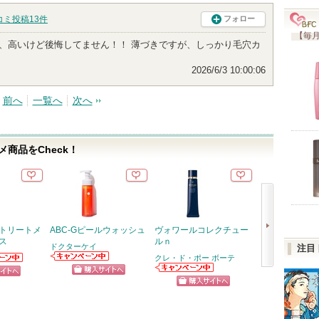
コミ投稿
13
件
フォロー
【毎月
、高いけど後悔してません！！ 薄づきですが、しっかり毛穴カ
2026/6/3 10:00:06
前へ
一覧へ
次へ
商品をCheck！
 トリートメ
ABC-Gピールウォッシュ
ヴォワールコレクチュー
RMK デューイ
ス
ルｎ
リップカラー
ドクターケイ
注目
クレ・ド・ポー ボーテ
RMK
ドクターケイか
らのお知
次
らのお知らせが
ります
クレ・ド・ポー
ショッピン
ピン
ショッ
あります
ボーテからのお
へ
ショッピン
知らせがありま
グサイトへ
トへ
グサイ
す
グサイトへ