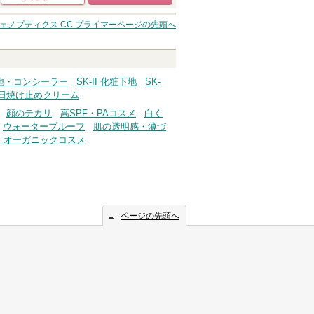
ショッピングサイト
ェノプティクス CC プライマー
ページの先頭へ
へ
粧下地・コンシーラー
SK-II 化粧下地
SK-
II 日焼け止めクリーム
顔のテカリ
高SPF・PAコスメ
白く
ウォータープルーフ
肌の透明感・薄づ
・オーガニックコスメ
ページの先頭へ