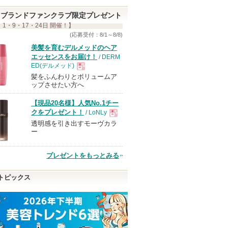
ブランドファンクラブ限定プレゼント
 1・9・17・24日 開催！】
(応募受付：8/1～8/8)
美髪を育むデルメッドのヘア
エッセンスをお届け！
/ DERM
ED(デルメッド)
髪をふんわりとボリュームア
現
ップさせたい方へ
【現品20名様】人気No.1チー
品
クをプレゼント！
/ LoNLy
透明感を引き出すモーヴカラ
現
ー
品
プレゼントをもっとみる
ーメルト
ジェニフィック アルティ
スキンパワー リニュー
スーパーラメラ
メ セラム
クリーム
ー&EXモイスト
トピックス
メント ＦＯＲ 
ランコム
SK-II
Ｙ ＤＡＭＡＧＥ
SK-IIからのお知
らせがあります
THE ANSWER
ピン
ショッピン
ショッピン
THE ANSWERか
トへ
グサイトへ
グサイトへ
らのお知らせが
ショッピ