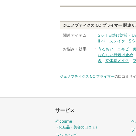
ジェノプティクス CC プライマー
関連リ
関連アイテム
SK-II 日焼け対策・
II ベースメイク
SK
お悩み・効果
うるおい
ニキビ
ならない日焼け止め
き
立体感メイク
ジェノプティクス CC プライマー
の口コミサイ
サービス
@cosme
ベ
（化粧品・美容の口コミ）
プ
ランキング