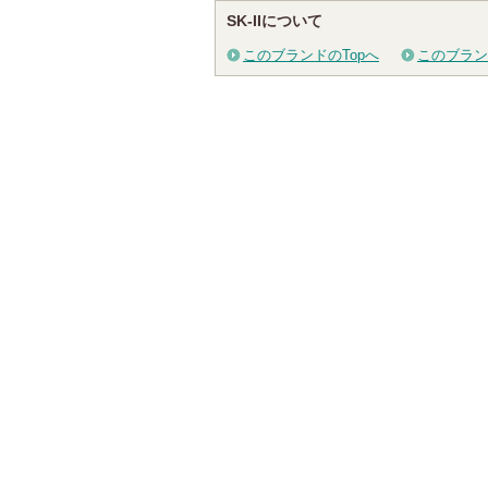
SK-IIについて
このブランドのTopへ
このブラン