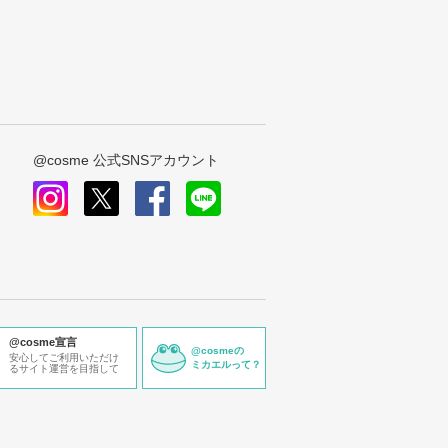
@cosme 公式SNSアカウント
instagram
x
facebook
line
@cosme宣言
@cosmeの
安心してご利用いただけ
ミカエルって？
るサイト運営を目指して