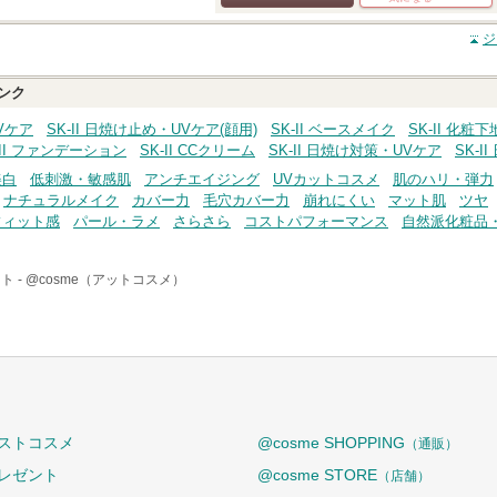
クチコミする
ジ
ンク
UVケア
SK-II 日焼け止め・UVケア(顔用)
SK-II ベースメイク
SK-II 化
-II ファンデーション
SK-II CCクリーム
SK-II 日焼け対策・UVケア
SK-
美白
低刺激・敏感肌
アンチエイジング
UVカットコスメ
肌のハリ・弾力
ナチュラルメイク
カバー力
毛穴カバー力
崩れにくい
マット肌
ツヤ
フィット感
パール・ラメ
さらさら
コストパフォーマンス
自然派化粧品
ト -
@cosme（アットコスメ）
ストコスメ
@cosme SHOPPING
（通販）
レゼント
@cosme STORE
（店舗）