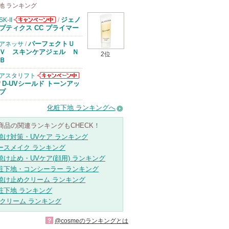
地 ランキング
ジェノ
SK-II
/
SK-IIからのお
プティクス CC プライマー
知らせがありま
す
パーフェクトＵ
アネッサ
/
Ｖ スキンケアジェル Ｎ
2位
Ｂ
アスタリフト
アスタリフトか
D-UVシールド トーンアッ
/
らのお知らせが
プ
あります
化粧下地 ランキングへ
商品の関連ランキングもCHECK！
焼け対策・UVケア ランキング
ースメイク ランキング
焼け止め・UVケア(顔用) ランキング
粧下地・コンシーラー ランキング
焼け止めクリーム ランキング
粧下地 ランキング
Cクリーム ランキング
?
@cosmeのランキングとは