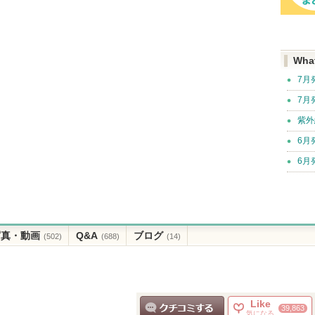
Wha
7月
7月
紫外
6月
6月
写真・動画
Q&A
ブログ
(502)
(688)
(14)
Like
39,863
気になる