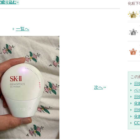
で絞り込む
化粧下
一覧へ
この
日
次へ
ベ
日
化
日
化
C