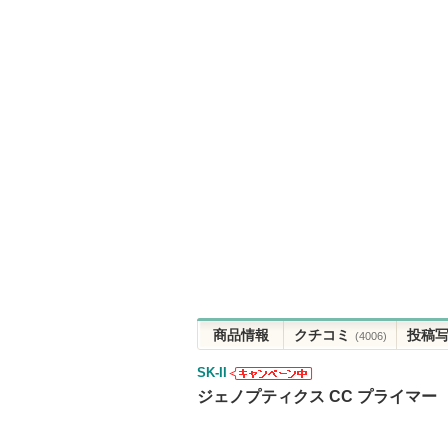
商品情報
クチコミ
投稿
(4006)
SK-II
SK-IIからのお
ジェノプティクス CC プライマー
知らせがあり
ます