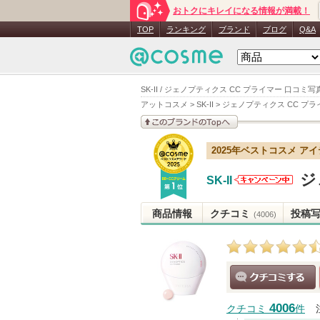
おトクにキレイになる情報が満載！
TOP
ランキング
ブランド
ブログ
Q&A
SK-II / ジェノプティクス CC プライマー 口コミ写
アットコスメ
>
SK-II
>
ジェノプティクス CC プラ
このブランドの情報を
2025年ベストコスメ ア
見る
ジ
SK-II
SK-IIからの
お知らせが
商品情報
クチコミ
投稿
(4006)
あります
クチコミする
4006
クチコミ
件