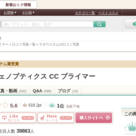
新着おトク情報
お買物
その他
カテゴリ一覧
ベストコスメ
真
イマー
>
口コミ写真一覧
>
ラギウスさんの口コミ写真
イテム賞受賞
ェノプティクス CC プライマー
写真・動画
Q&A
ブログ
(502)
(688)
(14)
1
5.6
618.2pt
位
化粧下地
この
Like
Have
39,863
22,272
気になる
もってる
ショッピングサイトへ
39863
注目人数
人