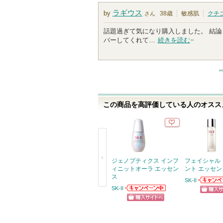
ラギウス
by
38歳
敏感肌
クチ
さん
話題過ぎて気になり購入しました。 結論
バーしてくれて…
続きを読む
この商品を高評価している人のオススメ
ジェノプティクス インフ
フェイシャル
ィニットオーラ エッセン
ント エッセン
ス
SK-II
SK-IIか
SK-II
戻
らせがあ
SK-IIからのお知
ショッ
らせがあります
る
ショッピン
グサイ
グサイトへ