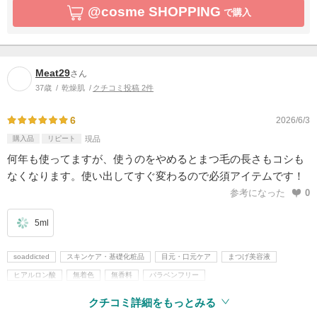
@cosme SHOPPING
で購入
Meat29
さん
37歳
乾燥肌
クチコミ投稿 2件
6
2026/6/3
購入品
リピート
現品
何年も使ってますが、使うのをやめるとまつ毛の長さもコシも
なくなります。使い出してすぐ変わるので必須アイテムです！
参考になった
0
5ml
soaddicted
スキンケア・基礎化粧品
目元・口元ケア
まつげ美容液
ヒアルロン酸
無着色
無香料
パラベンフリー
クチコミ詳細をもっとみる