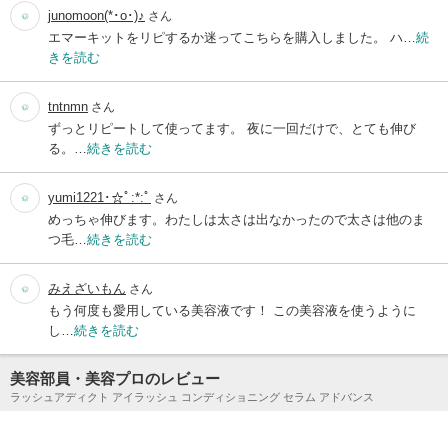
junomoon(*･o･)♪
さん
エマーキットをリピするか迷ってこちらを購入しました。 ハ…
続
きを読む
tntnmn
さん
ずっとリピートして使ってます。 夜に一回だけで、とても伸び
る。…
続きを読む
yumi1221･☆ﾟ:*:ﾟ
さん
めっちゃ伸びます。わたしは太さは出なかったので太さは他のま
つ毛…
続きを読む
みえざいもん
さん
もう何度も愛用している美容液です！ この美容液を使うように
し…
続きを読む
美容部員・美容プロのレビュー
ラッシュアディクト アイラッシュ コンディショニング セラム アドバンス