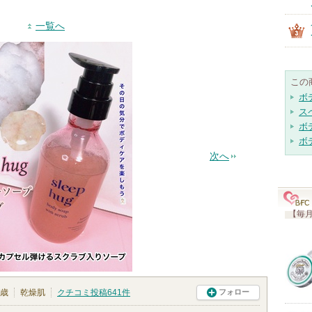
一覧へ
この
ボ
ス
ボ
ボ
次へ
【毎月
0歳
乾燥肌
クチコミ投稿
641
件
フォロー