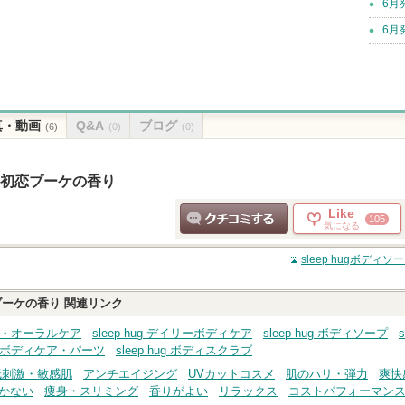
6月
6月
真・動画
Q&A
ブログ
(6)
(0)
(0)
ブ 初恋ブーケの香り
Like
105
気になる
クチコミする
sleep hugボデ
恋ブーケの香り
関連リンク
ィケア・オーラルケア
sleep hug デイリーボディケア
sleep hug ボディソープ
シャルボディケア・パーツ
sleep hug ボディスクラブ
低刺激・敏感肌
アンチエイジング
UVカットコスメ
肌のハリ・弾力
爽快
かない
痩身・スリミング
香りがよい
リラックス
コストパフォーマン