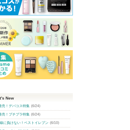
t's New
発売！デパコス特集
(6/24)
発売！プチプラ特集
(6/24)
線に負けない！ベストイレブン
(6/10)