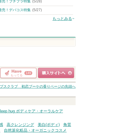
発売！プチプラ特集
(5/28)
発売！デパコス特集
(5/27)
もっとみる
Have
149
もってる
ショッピングサイト
ィソープスクラブ 初恋ブーケの香り
ページの先頭へ
へ
sleep hug ボディケア・オーラルケア
感
高クレンジング
美白(ボディ)
角質
ス
自然派化粧品・オーガニックコスメ