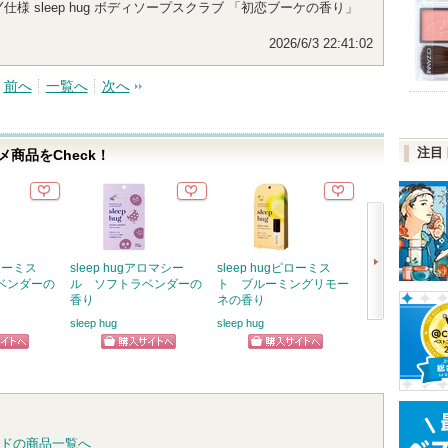
様 sleep hug ボディソープスクラブ 「初恋ブーケの香り」
2026/6/3 22:41:02
前へ
一覧へ
次へ
注目
商品をCheck！
ピローミス
sleep hugアロマシー
sleep hugピローミス
sleep hugア
ベンダーの
ル ソフトラベンダーの
ト ブルーミングリモー
ル ブルーミン
香り
ネの香り
ネの香り
sleep hug
sleep hug
sleep hug
次
へ
ピン
ショッピン
ショッピン
ショッ
トへ
グサイトへ
グサイトへ
グサイ
ドの商品一覧へ