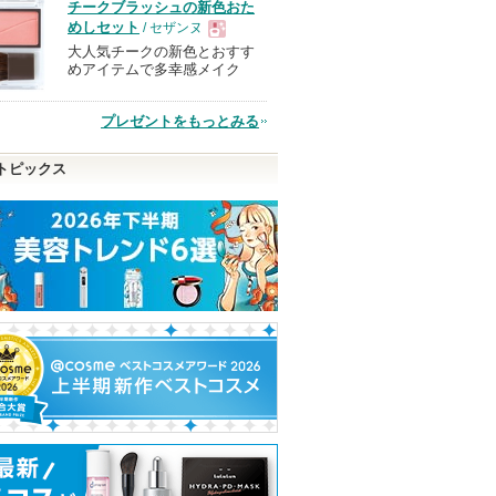
品
チークブラッシュの新色おた
めしセット
/ セザンヌ
大人気チークの新色とおすす
現
めアイテムで多幸感メイク
品
プレゼントをもっとみる
トピックス
ロマシー
sleep hugブレンドエッ
sleep hugブレンドエッ
ポテンション・
グリモー
センシャルオイル ソフ
センシャルオイル ブル
ョット
トラベンダーの香り
ーミングリモーネの香り
CELORABY
sleep hug
sleep hug
ピン
ショッピン
ショッピン
トへ
グサイトへ
グサイトへ