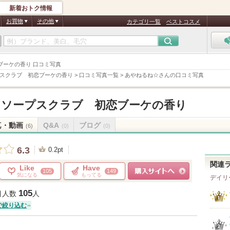
新着おトク情報
お買物
その他
カテゴリ一覧
ベストコスメ
 初恋ブーケの香り 口コミ写真
ソープスクラブ 初恋ブーケの香り
>
口コミ写真一覧
>
あやねるね☆さんの口コミ写真
gボディソープスクラブ 初恋ブーケの香り
真・動画
Q&A
ブログ
(6)
(0)
(0)
6.3
0.2pt
関連
Like
Have
105
149
気になる
もってる
デイリ
ショッピングサイトへ
105
目人数
人
で絞り込む