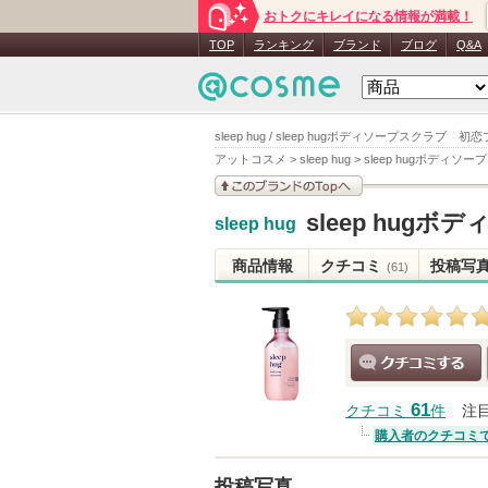
おトクにキレイになる情報が満載！
TOP
ランキング
ブランド
ブログ
Q&A
sleep hug / sleep hugボディソープスクラブ
アットコスメ
>
sleep hug
>
sleep hugボディ
このブランドの情報を
sleep hu
sleep hug
見る
商品情報
クチコミ
投稿写
(61)
クチコミする
61
クチコミ
件
注
購入者のクチコミ
投稿写真