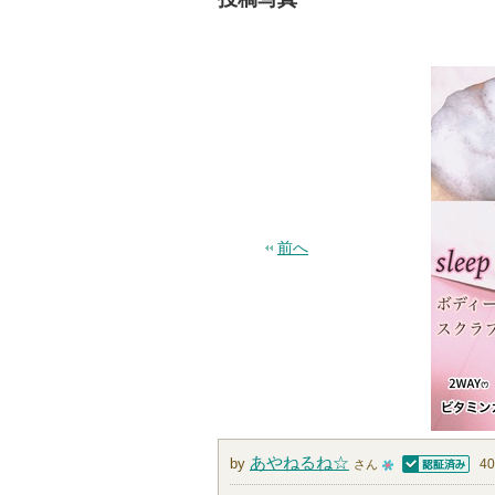
前へ
あやねるね☆
by
4
さん
認証済
1