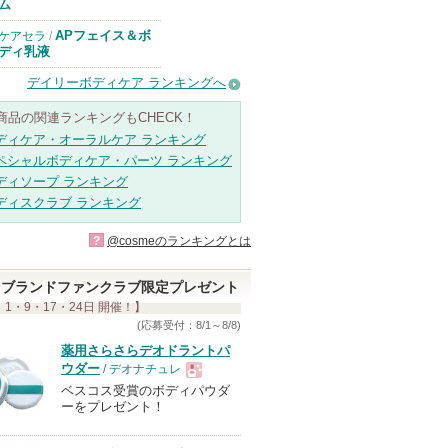
ム
APフェイス＆ボ
ケアセラ
/
ディ乳液
デイリーボディケア ランキングへ
商品の関連ランキングもCHECK！
ディケア・オーラルケア ランキング
ペシャルボディケア・パーツ ランキング
ディソープ ランキング
ディスクラブ ランキング
?
@cosmeのランキングとは
ブランドファンクラブ限定プレゼント
 1・9・17・24日 開催！】
(応募受付：8/1～8/8)
薬用さらさらデオドラントパ
ウダー
/ デオナチュレ
ベスコス受賞のボディパウダ
現
ーをプレゼント！