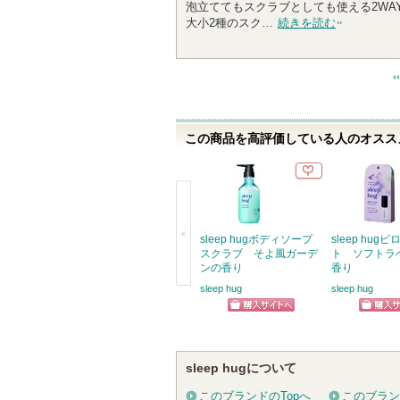
泡立ててもスクラブとしても使える2WAY仕
0
大小2種のスク…
続きを読む
人
以
上
の
メ
ン
この商品を高評価している人のオススメ
バ
ー
に
お
気
に
sleep hugボディソープ
sleep hug
入
スクラブ そよ風ガーデ
ト ソフトラ
ンの香り
香り
り
sleep hug
sleep hug
登
戻
録
る
ショッピン
ショッ
さ
グサイトへ
グサイ
れ
て
sleep hugについて
い
このブランドのTopへ
このブラン