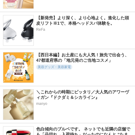
6255件
4516件
2105件
5.2
4.9
5.3
【新発売】より深く、より心地よく。進化した頭
皮リフト※1で、本格ヘッドスパ体験を。
リアルックミラー
スプリングパワーカ
ダブルエンドアイブ
ーラー
ロウブラシ スマッ
ReFa
ロージーローザ
ジタイプ
エクセル
ロージーローザ
【西日本編】お土産にも大人気！旅先で出会う、
47都道府県の「地元発のご当地コスメ」
美容グッズ・美容家電
3978件
698件
98件
5.7
5.3
5.7
パウダーブラシＥＸ
メイク キープ オイ
スパチュラワイドフ
ルブロック 紙パウ
ァンデーションブラ
ロージーローザ
＼これからの時期にピッタリ／大人気のアワーヴ
ダー
シ
ィガン『ドクダミ＆シカライン』
コーセーコスメニエン
wakemake
ス
manyo
色白傾向のブルベです。 ネットでも近隣の店舗で
も「品切れ→入荷待ち」だったのになんと “たま