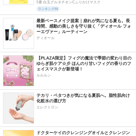
5番 白玉グルタチオンCふりかけマスク
ランキングIN
最新ベースメイク提案｜崩れが気になる夏も。長
時間、感動の美しさを守り抜く「ディオール フォ
ーエヴァー」ルーティーン
ディオール
【PLAZA限定】フィグの魔法で季節の変わり目の
ゆらぎ肌ケア☆彡 ほんのり甘いフィグの香りのフ
ェイスマスクが新登場！
ルルルン
テカリ・ベタつきが気になる夏肌へ。脂性肌向け
化粧水の選び方
エレクトロン
ドクターケイのクレンジングオイルとクレンジン