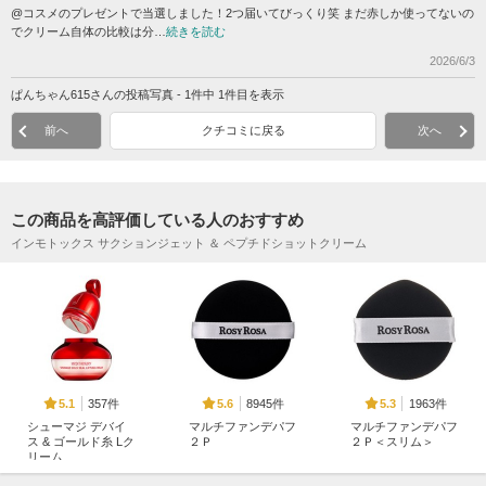
@コスメのプレゼントで当選しました！2つ届いてびっくり笑 まだ赤しか使ってないの
でクリーム自体の比較は分…
続きを読む
2026/6/3
ぱんちゃん615さんの投稿写真 - 1件中 1件目を表示
前へ
クチコミに戻る
次へ
この商品を高評価している人のおすすめ
インモトックス サクションジェット ＆ ペプチドショットクリーム
357件
8945件
1963件
5.1
5.6
5.3
シューマジ デバイ
マルチファンデパフ
マルチファンデパフ
ス & ゴールド糸 Lク
２Ｐ
２Ｐ＜スリム＞
リーム
ロージーローザ
ロージーローザ
MEDITHERAPY