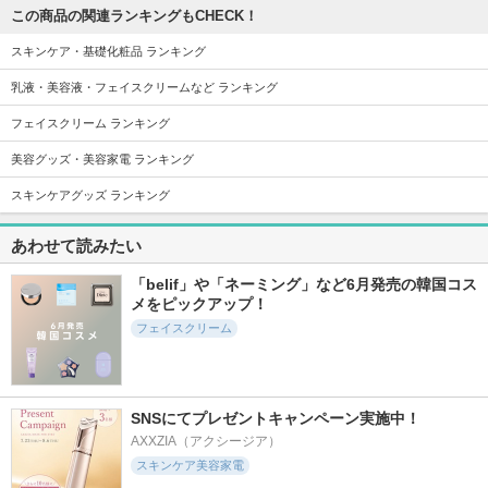
この商品の関連ランキングもCHECK！
スキンケア・基礎化粧品 ランキング
乳液・美容液・フェイスクリームなど ランキング
フェイスクリーム ランキング
1668件
2020件
3300件
5.3
5.1
5.7
パウダーファンブラ
リファハートコーム
ブラックスポンジ
美容グッズ・美容家電 ランキング
シ
アイラ
＆be(アンドビー)
スキンケアグッズ ランキング
ロージーローザ
ReFa
あわせて読みたい
「belif」や「ネーミング」など6月発売の韓国コス
メをピックアップ！
フェイスクリーム
11016件
4234件
10219件
5.3
5.5
5.6
@cosme STOREが
パドル ブラシ
uka スカルプブラシ
作ったミカエルのよ
KENZAN
AVEDA(アヴェダ)
くばりコットン
uka
@cosme STORE
SNSにてプレゼントキャンペーン実施中！
AXXZIA（アクシージア）
スキンケア美容家電