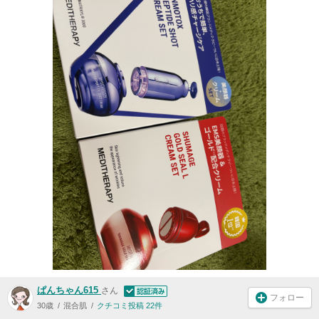
ぱんちゃん615
さん
フォロー
30歳
混合肌
クチコミ投稿 22件