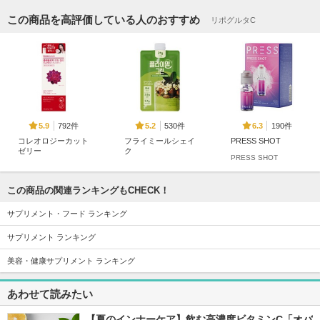
この商品を高評価している人のおすすめ
リポグルタC
792件
530件
190件
5.9
5.2
6.3
コレオロジーカット
フライミールシェイ
PRESS SHOT
ゼリー
ク
PRESS SHOT
FOODOLOGY
fullight
この商品の関連ランキングもCHECK！
サプリメント・フード ランキング
サプリメント ランキング
108件
43件
54件
5.4
5.6
5.6
美容・健康サプリメント ランキング
ヨエスターグルタチ
新谷酵素 TRULY HE
ニアル ガルシニア
オンダイレクト5X
ALTHY トゥルーリ
NE:AR
あわせて読みたい
ーヘルシー
Esther Formula
新谷酵素
【夏のインナーケア】飲む高濃度ビタミンC「オバ