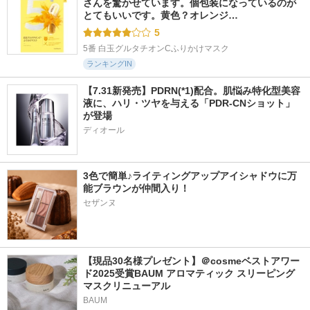
さんを驚かせています。個包装になっているのが
とてもいいです。黄色？オレンジ…
5
5番 白玉グルタチオンCふりかけマスク
ランキングIN
【7.31新発売】PDRN(*1)配合。肌悩み特化型美容
液に、ハリ・ツヤを与える「PDR-CNショット」
が登場
ディオール
3色で簡単♪ライティングアップアイシャドウに万
能ブラウンが仲間入り！
セザンヌ
【現品30名様プレゼント】＠cosmeベストアワー
ド2025受賞BAUM アロマティック スリーピング
マスクリニューアル
BAUM