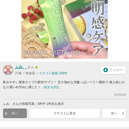
ふみ、
さん
フォロー
27歳
乾燥肌
クチコミ投稿 258件
飲みやすい液体タイプの新作サプリ！ 甘さ強めな甘酸っぱいベリー風味で 個人的にか
なり濃いめ甘めに感じた！…
続きを読む
2026/6/3
ふみ、さんの投稿写真 - 3件中 1件目を表示
前へ
クチコミに戻る
次へ