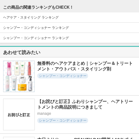
plus eau（プリュスオ
ＡＭＡＧＥ
KERAGENIC
ー）
この商品の関連ランキングもCHECK！
THE ANSWER
ヘアケア・スタイリング ランキング
シャンプー・コンディショナー ランキング
シャンプー・コンディショナー ランキング
772件
1501件
2239件
5.4
5.0
5.2
あわせて読みたい
ユニプレックス ボ
ストレートシャンプ
ディープダメージヘ
ンドメルティライト
ー/ストレートトリ
アマスク テンダー
無香料のヘアケアまとめ｜シャンプー＆トリート
シャンプー／トリー
ートメント
ブルーム
メント・アウトバス・スタイリング剤
トメント
Straine
UNOVE
シャンプー・コンディショナー
UNIPLEX
【お詫びと訂正】ふわりシャンプー、ヘアトリー
トメントの商品説明につきまして
manage
1591件
21371件
1792件
4.9
5.1
4.7
シャンプー・コンディショナー
エッセンシャルプレ
エッセンスインヘア
melt スムースシャン
ミアム バリアシャ
ミルク
プー／トリートメン
ンプー/コンディシ
ト
オルビス
ョナー スパークル
melt