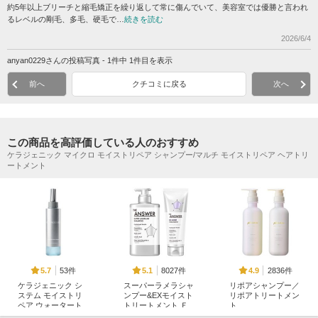
約5年以上ブリーチと縮毛矯正を繰り返して常に傷んでいて、美容室では優勝と言われ
るレベルの剛毛、多毛、硬毛で…
続きを読む
2026/6/4
anyan0229さんの投稿写真 - 1件中 1件目を表示
前へ
クチコミに戻る
次へ
この商品を高評価している人のおすすめ
ケラジェニック マイクロ モイストリペア シャンプー/マルチ モイストリペア ヘアトリ
ートメント
53件
8027件
2836件
5.7
5.1
4.9
ケラジェニック シ
スーパーラメラシャ
リポアシャンプー／
ステム モイストリ
ンプー&EXモイスト
リポアトリートメン
ペア ウォータート
トリートメント Ｆ
ト
リートメント
ＯＲ ＤＡＩＬＹ Ｄ