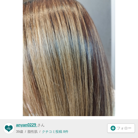
anyan0229
さん
フォロー
39歳
脂性肌
クチコミ投稿 8件