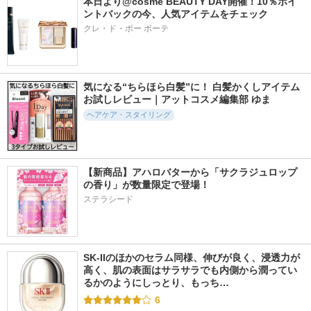
モイスト
本日より@cosme BEAUTY DAY開催！10％ポイ
ントバックの今、人気アイテムをチェック
エッセンシャル
クレ・ド・ポー ボーテ
気になる“ちらほら白髪”に！ 白髪かくしアイテム
お試しレビュー｜アットコスメ編集部 ゆま
2091件
715件
498件
4.8
5.6
5.5
ヘアケア・スタイリング
ブルームドール モ
Re:KERATIN リバー
ボンリペアシャンプ
イスチャーイン シ
シ リペア シャンプ
ー／トリートメント
ャンプー／トリート
ー/ヘアトリートメ
bonparme
メント
ント
ディアボーテ
Re:KERATIN
【新商品】アハロバターから「サクラジュロップ
の香り」が数量限定で登場！
ステラシード
642件
207件
2155件
5.0
5.7
5.1
SK-IIのほかのセラム同様、伸びが良く、浸透力が
プロテインダメージ
ウォーターベール
ミラクルズ うねり
高く、肌の表面はサラサラでも内側から潤ってい
ケアシャンプー／ト
スムース シャンプ
コントロール＆リペ
るかのようにしっとり、もっち…
リートメント バイ
ー／トリートメント
ア シャンプー／ト
オレット ミュゲ
リートメント
6
emplir
KUNDAL
パンテーン