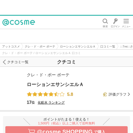
@cosme
アットコスメ
クレ・ド・ポー ボーテ
ローションエサンシエルＡ
口コミ一覧
:::7mi:
クレ・ド・ポー ボーテ / ローションエサンシエルＡ 口コミ
クチコミ
クチコミ一覧
クレ・ド・ポー ボーテ
ローションエサンシエルＡ
5.8
評価グラフ
17
位
化粧水
ランキング
ポイントがたまる！使える！
1,500円（税込）以上ご購入で送料無料
@cosme SHOPPING
で購入