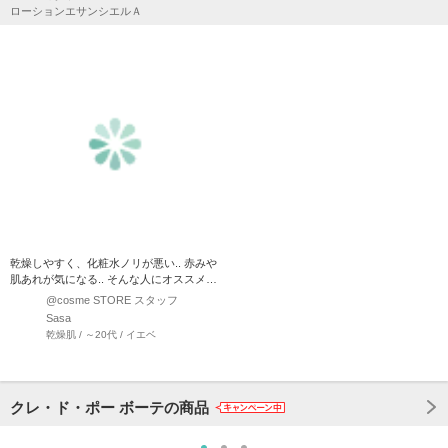
ローションエサンシエルＡ
乾燥しやすく、化粧水ノリが悪い.. 赤みや
肌あれが気になる.. そんな人にオススメ！
なめらかな使…
@cosme STORE スタッフ
Sasa
乾燥肌 / ～20代 / イエベ
クレ・ド・ポー ボーテの商品