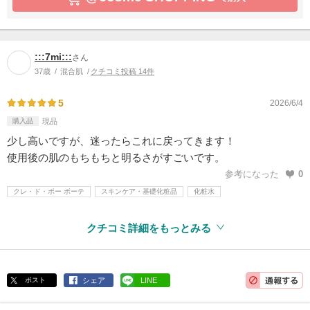
:::7mi:::
さん
37歳
混合肌
クチコミ投稿 14件
5
2026/6/4
購入品
現品
少し高いですが、迷ったらこれに戻ってきます！
使用後の肌のもちもちと明るさがすごいです。
参考になった
0
クレ・ド・ポー ボーテ
スキンケア・基礎化粧品
化粧水
クチコミ詳細をもっとみる
ポスト
シェア
LINE