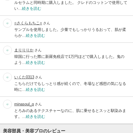
ルセラムと同時期に購入しました。 クレドのコットンで使用して
い…
続きを読む
○さくらもちこ○
さん
サンプルを使用しました。少量でもしっかりうるおって、肌が柔
らか…
続きを読む
まりりりか
さん
韓国に行った際に新羅免税店で1万円ほどで購入しました。鬼の
よう…
続きを読む
いくた0313
さん
こちらだけでもしっとり感が続くので、冬場など感想の気になる
時に…
続きを読む
minasoul_q
さん
とろみのあるテクスチャーなのに、肌に乗せるとスッと馴染みま
す。…
続きを読む
美容部員・美容プロのレビュー