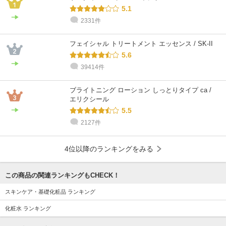
5.1
2331件
@cosme STORE スタッフ
@cosme STORE スタッフ
カネボウコンサルタント
@cosme STORE スタッフ
カネボウコンサルタント
𝐘𝐮𝐦𝐞
ウダガワ
YUKA
しま
さとう
フェイシャル トリートメント エッセンス / SK-II
混合肌 / 30代 / ブルベ
敏感肌 / ～20代 / ブルベ
混合肌 / 30代 / イエベ
乾燥肌 / 30代 / ブルベ
混合肌 / 30代 / ブルベ
5.6
39414件
ブライトニング ローション しっとりタイプ ca /
エリクシール
5.5
2127件
4位以降のランキングをみる
この商品の関連ランキングもCHECK！
スキンケア・基礎化粧品 ランキング
化粧水 ランキング