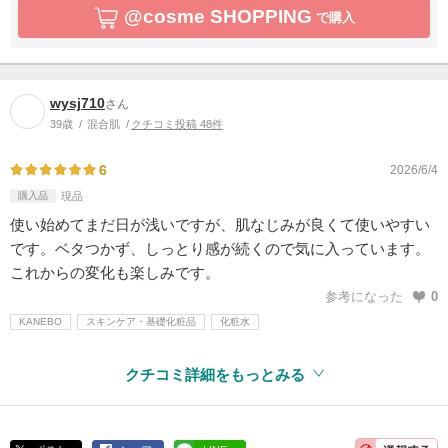
@cosme SHOPPING
で購入
wysj710
さん
39歳
混合肌
クチコミ投稿 48件
6
2026/6/4
購入品
現品
使い始めてまだ日が浅いですが、肌なじみが良くて使いやすい
です。ベタつかず、しっとり感が続くので気に入っています。
これからの変化も楽しみです。
参考になった
0
KANEBO
スキンケア・基礎化粧品
化粧水
クチコミ詳細をもっとみる