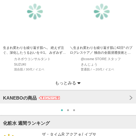
生まれ変わりを繰り返す肌へ。 絶えず注
＼生まれ変わりを繰り返す肌に42日* のプ
ぐ、深化したうるおいを※1。 みずみずし
ログレスケア／ 独自の全面浸透技術とマ
くも絶妙なとろみの…
イクロサイズの保…
カネボウコンサルタント
@cosme STORE スタッフ
SUZUKI
きんじょう
混合肌 / 30代 / イエベ
普通肌 / ～20代 / イエベ
もっとみる
KANEBOの商品
化粧水 週間ランキング
ザ・タイムR アクア e / イプサ