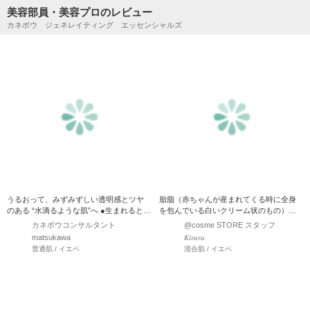
美容部員・美容プロのレビュー
カネボウ ジェネレイティング エッセンシャルズ
うるおって、みずみずしい透明感とツヤ
胎脂（赤ちゃんが産まれてくる時に全身
のある “水滴るような肌”へ ●生まれるとと
を包んでいる白いクリーム状のもの）着
もにさらされる…
想成分配合！ 赤ちゃんを乾…
カネボウコンサルタント
@cosme STORE スタッフ
matsukawa
𝐾𝑖𝑟𝑎𝑟𝑎
普通肌 / イエベ
混合肌 / イエベ