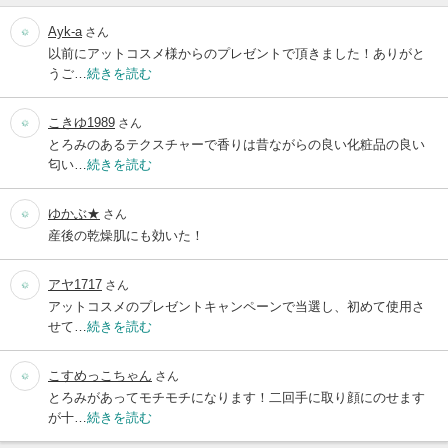
Ayk-a
さん
以前にアットコスメ様からのプレゼントで頂きました！ありがと
うご…
続きを読む
こきゆ1989
さん
とろみのあるテクスチャーで香りは昔ながらの良い化粧品の良い
匂い…
続きを読む
ゆかぶ★
さん
産後の乾燥肌にも効いた！
アヤ1717
さん
アットコスメのプレゼントキャンペーンで当選し、初めて使用さ
せて…
続きを読む
こすめっこちゃん
さん
とろみがあってモチモチになります！二回手に取り顔にのせます
が十…
続きを読む