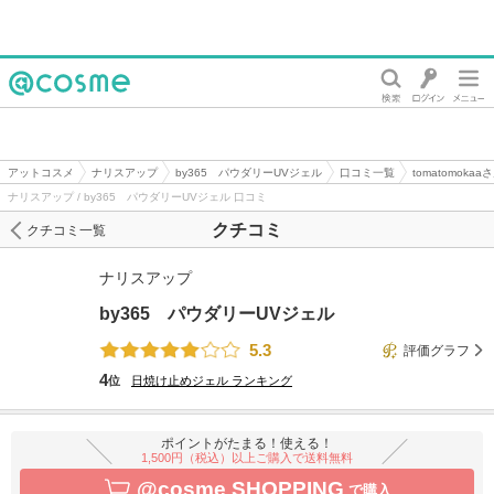
@cosme
アットコスメ
ナリスアップ
by365 パウダリーUVジェル
口コミ一覧
tomatomoka
ナリスアップ / by365 パウダリーUVジェル 口コミ
クチコミ
クチコミ一覧
ナリスアップ
by365 パウダリーUVジェル
5.3
評価グラフ
4
位
日焼け止めジェル
ランキング
ポイントがたまる！使える！
1,500円（税込）以上ご購入で送料無料
@cosme SHOPPING
で購入