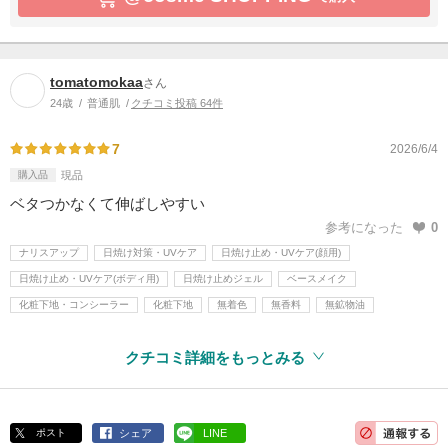
tomatomokaa
さん
24歳
普通肌
クチコミ投稿 64件
7
2026/6/4
購入品
現品
ベタつかなくて伸ばしやすい
参考になった
0
ナリスアップ
日焼け対策・UVケア
日焼け止め・UVケア(顔用)
日焼け止め・UVケア(ボディ用)
日焼け止めジェル
ベースメイク
化粧下地・コンシーラー
化粧下地
無着色
無香料
無鉱物油
クチコミ詳細をもっとみる
ポスト
シェア
LINE