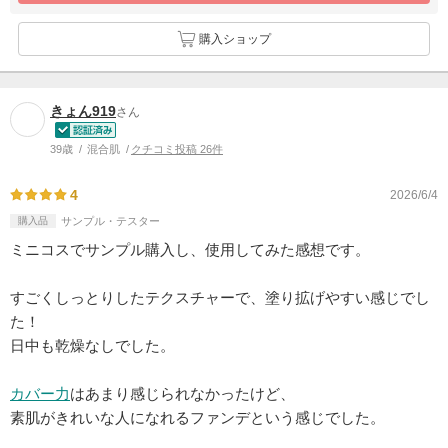
購入ショップ
きょん919
さん
39歳
混合肌
クチコミ投稿 26件
4
2026/6/4
購入品
サンプル・テスター
ミニコスでサンプル購入し、使用してみた感想です。
すごくしっとりしたテクスチャーで、塗り拡げやすい感じでし
た！
日中も乾燥なしでした。
カバー力
はあまり感じられなかったけど、
素肌がきれいな人になれるファンデという感じでした。