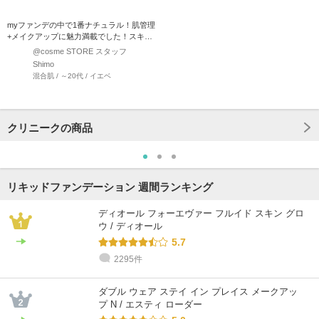
myファンデの中で1番ナチュラル！肌管理
+メイクアップに魅力満載でした！スキン
ケアと言っても過言で…
@cosme STORE スタッフ
Shimo
混合肌 / ～20代 / イエベ
クリニークの商品
リキッドファンデーション 週間ランキング
ディオール フォーエヴァー フルイド スキン グロ
ウ / ディオール
5.7
2295件
ダブル ウェア ステイ イン プレイス メークアッ
プ N / エスティ ローダー