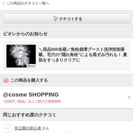
この商品のクチコミ一覧へ
クチコミする
ビオレからのお知らせ
＼現品500名様／角栓崩壊ブースト洗浄技術搭
載。毛穴の“隠れ角栓”による黒ずみ汚れも！ 夏
肌をすっきりクリアに
この商品を購入する
@cosme SHOPPING
1,500円（税込）以上ご購入で送料無料
同じおすすめ度のクチコミ
非公開の初心者
さん