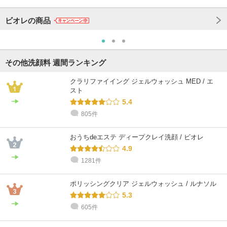
ビオレの商品
その他洗顔料 週間ランキング
クラリファイイング ジェルウォッシュ MED / エ
スト
5.4
805件
おうちdeエステ ディープクレイ洗顔 / ビオレ
4.9
1281件
ポリッシングクリア ジェルウォッシュ / ルナソル
5.3
605件