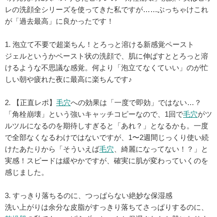
レの洗顔全シリーズを使ってきた私ですが……ぶっちゃけこれ
が「過去最高」に良かったです！
1. 泡立て不要で超楽ちん！とろっと溶ける新感覚ペースト
ジェルというかペースト状の洗顔で、肌に伸ばすととろっと溶
けるような不思議な感覚。何より「泡立てなくていい」のが忙
しい朝や疲れた夜に最高に楽ちんです♪
2. 【正直レポ】
毛穴
への効果は「一度で即効」ではない…？
「角栓崩壊」という強いキャッチコピーなので、1回で
毛穴
がツ
ルツルになるのを期待しすぎると「あれ？」となるかも。一度
で全部なくなるわけではないですが、1〜2週間じっくり使い続
けたあたりから「そういえば
毛穴
、綺麗になってない！？」と
実感！スピードは緩やかですが、確実に肌が変わっていくのを
感じました。
3. すっきり落ちるのに、つっぱらない絶妙な保湿感
洗い上がりは余分な皮脂がすっきり落ちてさっぱりするのに、