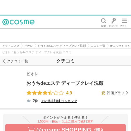
@cosme
アットコスメ
ビオレ
おうちdeエステ ディープクレイ洗顔
口コミ一覧
オコジョちゃん
ビオレ / おうちdeエステ ディープクレイ洗顔 口コミ
クチコミ
クチコミ一覧
ビオレ
おうちdeエステ ディープクレイ洗顔
4.9
評価グラフ
2
位
その他洗顔料
ランキング
ポイントがたまる！使える！
1,500円（税込）以上ご購入で送料無料
@cosme SHOPPING
で購入