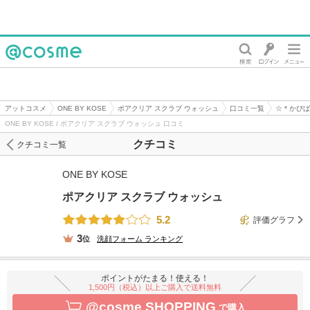
@cosme
アットコスメ
ONE BY KOSE
ポアクリア スクラブ ウォッシュ
口コミ一覧
☆＊かぴば
ONE BY KOSE / ポアクリア スクラブ ウォッシュ 口コミ
クチコミ
クチコミ一覧
ONE BY KOSE
ポアクリア スクラブ ウォッシュ
5.2
評価グラフ
3
位
洗顔フォーム
ランキング
ポイントがたまる！使える！
1,500円（税込）以上ご購入で送料無料
@cosme SHOPPING
で購入