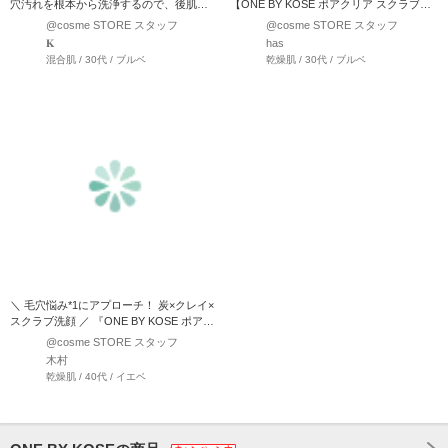
穴汚れを根本から洗浄するので、後肌が
【ONE BY KOSE ポアクリア スクラブウ
つっぱらずにクリアなお…
ォ…
@cosme STORE スタッフ
@cosme STORE スタッフ
𝐊
has
混合肌 / 30代 / ブルベ
乾燥肌 / 30代 / ブルベ
＼ 毛穴悩み*1にアプローチ！ 炭×クレイ×
スクラブ洗顔 ／ 『ONE BY KOSE ポアク
リ…
@cosme STORE スタッフ
木村
乾燥肌 / 40代 / イエベ