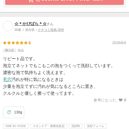
☆＊かぴばら＊☆
さん
30歳
混合肌
クチコミ投稿 35件
6
2026/6/4
購入品
現品
リピート品です。
泡立てネットでもこもこの泡をつくって洗顔しています。
濃密な泡で気持ちよく洗えます。
毛穴
汚れが特に気になるときは
少量を泡立てずに汚れが気になるところに置き、
クルクルと優しく擦って使ってます。
参考になった
0
130g
ONE BY KOSE
スキンケア・基礎化粧品
洗顔料
洗顔フォーム