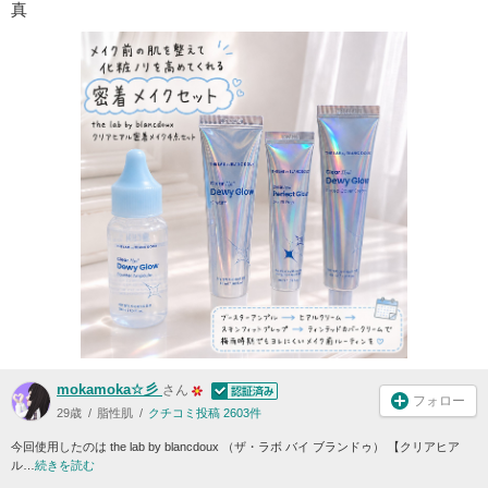
真
mokamoka☆彡
さん
フォロー
29歳
脂性肌
クチコミ投稿 2603件
今回使用したのは the lab by blancdoux （ザ・ラボ バイ ブランドゥ） 【クリアヒア
ル…
続きを読む