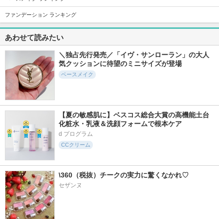
ファンデーション ランキング
あわせて読みたい
772件
1495件
1104件
5.5
5.3
5.8
シルクスキンレイヤ
ダーマシンコンシー
ソフトマットプレス
＼独占先行発売／「イヴ・サンローラン」の大人
ークッション
ラー
トパウダー
気クッションに待望のミニサイズが登場
espoir
23yearsold
funnyelves 方里
ベースメイク
【夏の敏感肌に】ベスコス総合大賞の高機能土台
化粧水・乳液＆洗顔フォームで根本ケア
213件
1585件
2517件
5.3
5.5
5.0
d プログラム
ハートリーフシンカ
エッセンシャルスキ
カバーアッププロコ
CCクリーム
バークッション
ンヌーダークッショ
ンシーラー
ン
23yearsold
tfit
JUNGSAEMMOOL
\360（税抜）チークの実力に驚くなかれ♡
セザンヌ