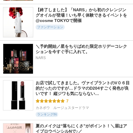
1129件
674件
513件
5.5
5.7
6.2
【終了しました】「NARS」から初のクレンジン
ブラック クッショ
V3 インテリジェン
Black Perfection Co
グオイルが登場！いち早く体験できるイベントを
ン ファンデーショ
ト ファンデーショ
ver Fit Cushion
@cosme TOKYOで開催
ン
ン
VIDIVICI
ファンデーション
HERA
SPICARE
＼予約開始／星をちりばめた限定ホリデーコレク
ションを今すぐ手に入れて。
NARS
83件
57件
237件
5.4
5.9
5.6
ユアースキンドレス
Repos UV primer
ミネラルリキッドリ
トーンアップベース
ーファンデーション
skim
コスノリ
お店で試してきました。ヴァイブラントのV０６目
MiMC エムアイエムシ
ー
的だったのですが…ドラマのD204すごく発色が良
いです！ 縦ジワも気にならない…
7
カネボウ　ルージュスタードラマ
ランキングIN
夏のメイクは“落ちにくさ”がポイント！＼眉はア
イブロウペンシルNで♪／