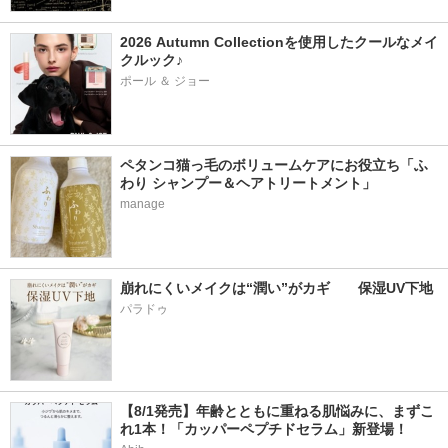
2026 Autumn Collectionを使用したクールなメイ
クルック♪
ポール ＆ ジョー
ペタンコ猫っ毛のボリュームケアにお役立ち「ふ
わり シャンプー＆ヘアトリートメント」
manage
崩れにくいメイクは“潤い”がカギ　　保湿UV下地
パラドゥ
【8/1発売】年齢とともに重ねる肌悩みに、まずこ
れ1本！「カッパーペプチドセラム」新登場！