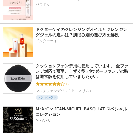
パラドゥ
ドクターケイのクレンジングオイルとクレンジン
グジェルの違いは？肌悩み別の選び方を解説
ドクターケイ
クッションファンデ用に使用しています。 全ファ
ンデ対応で薄型、しずく型 パウダーファンデの時
は通常版を使用していましたが…
6
マルチファンデパフ２Ｐ＜スリム＞
ランキングIN
M･A･C x JEAN-MICHEL BASQUIAT スペシャル
コレクション
M・A・C