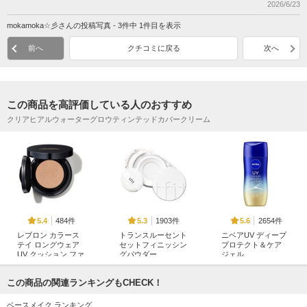
2026/6/23
mokamoka☆彡さんの投稿写真 - 3件中 1件目を表示
前へ
クチコミに戻る
次へ
この商品を高評価している人のおすすめ
クリアヒアルウォーターグロウティンテッドカバークリーム
484件
1903件
2654件
5.4
5.3
5.6
レブロン カラース
トランスルーセント
ニベアUV ディープ
テイ ロングウェア
セットフィニッシン
プロテクト＆ケア
UV クッション ファ
グパウダー
ジェル
ンデーション
tfit
ニベア
レブロン
この商品の関連ランキングもCHECK！
ベースメイク ランキング