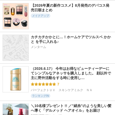
ポッピングシルエッ
影色リップメイカー
ルージュデコルテ
トシャドウ
クリームグロウ
【2026年夏の新作コスメ】8月発売のデパコス発
セザンヌ
売日順まとめ
ケイト
コスメデコルテ
メイクアップ
カチカチかかとに…！ホームケアでツルスベ かか
と を手に入れる♪
1429件
1364件
6087件
5.3
5.5
5.6
メンターム
フェアリーカールマ
アイデザイナー n
カネボウ ルージュ
スカラ
スターヴァイブラン
SNIDEL BEAUTY
ト
upink
KANEBO
（2026.6.17） 今年はお得なビューティーデーに
てシンプルなアネッサを購入しました。 顔以外で
主に野外活動をする時に使用し…
7
パーフェクトＵＶ　スキンケアミルク　ＮＡ
ランキングIN
＼10名様プレゼント !! ／”絹糸”のような美しい髪
へ導く「デルメッド ヘアオイル」をお届け