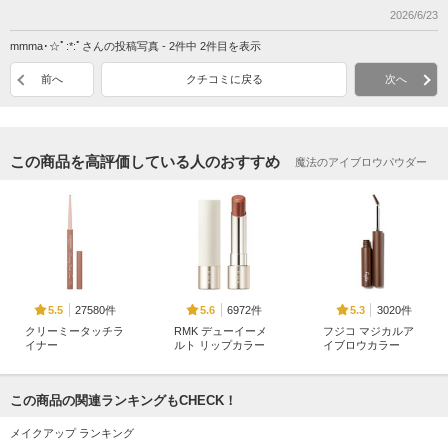
2026/6/23
mmma･☆ﾟ:*:ﾟさんの投稿写真 - 2件中 2件目を表示
前へ
クチコミに戻る
次へ
この商品を高評価している人のおすすめ
魔法のアイブロウパウダー
27580件
6972件
3020件
5.5
5.6
5.3
クリーミータッチラ
RMK デューイーメ
フジコ マジカルア
イナー
ルト リップカラー
イブロウカラー
キャンメイク
RMK
Fujiko（フジコ）
この商品の関連ランキングもCHECK！
メイクアップ ランキング