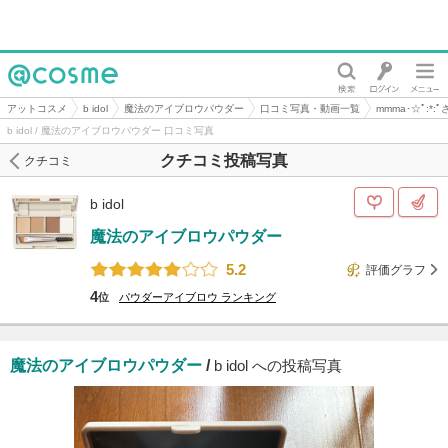
@cosme
アットコスメ
b idol
魔法のアイブロウパウダー
口コミ写真・動画一覧
mmma･☆ﾟ:*
b idol / 魔法のアイブロウパウダー 口コミ写真
クチコミ投稿写真
クチコミ
b idol
魔法のアイブロウパウダー
5.2
評価グラフ
4
位
パウダーアイブロウ
ランキング
魔法のアイブロウパウダー
/
b idol への投稿写真