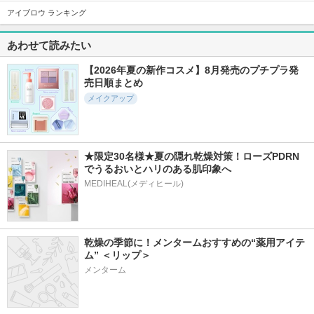
アイブロウ ランキング
5856件
3290件
2722件
5.7
5.7
5.7
あわせて読みたい
シグニチャー カラ
ブラーリング カラ
スキンシャドウ デ
ー アイズ
ー ブラッシュ
ザイニング パレッ
ト
【2026年夏の新作コスメ】8月発売のプチプラ発
SUQQU(スック)
SUQQU(スック)
売日順まとめ
コスメデコルテ
メイクアップ
★限定30名様★夏の隠れ乾燥対策！ローズPDRN
でうるおいとハリのある肌印象へ
3838件
22074件
10565件
5.1
5.6
5.4
MEDIHEAL(メディヒール)
カネボウ シャドウ
超細芯アイブロウ
ハンオールブロウカ
オンフェース
ラ
セザンヌ
KANEBO
rom&nd
乾燥の季節に！メンタームおすすめの“薬用アイテ
ム” ＜リップ＞
メンターム
4485件
3291件
3054件
5.1
5.1
5.3