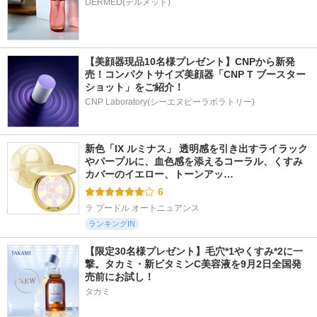
DERMED(デルメッド)
【美顔器現品10名様プレゼント】CNPから新発
売！コンパクトサイズ美顔器「CNP T ブースター 
ショット」をご紹介！
CNP Laboratory(シーエヌピーラボラトリー)
新色「IX ルミナス」 透明感を引き出すライラック
やパープルに、血色感を添えるコーラル、くすみ
カバーのイエロー、トーンアッ…
6
ラ プードル オートニュアンス
ランキングIN
【限定30名様プレゼント】毛穴*1やくすみ*2に一
撃。タカミ・新ビタミンC美容液を9月2日全国発
売前にお試し！
タカミ