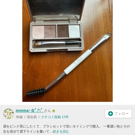
mmma･☆ﾟ:*:ﾟ
さん
フォロー
36歳
混合肌
クチコミ投稿 17件
眉をピンク系にしたくて、ブラシセットで安いタイミングで購入。 一番濃い色とその
次を混ぜて眉下ラインを書いて…
続きを読む