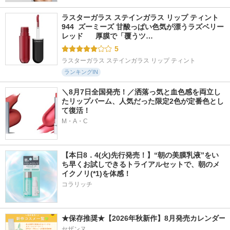
ラスターガラス ステインガラス リップ ティント 
944  ズーミーズ 甘酸っぱい色気が漂うラズベリー
レッド      厚膜で「覆うツ…
5
ラスターガラス ステインガラス リップ ティント
ランキングIN
＼8月7日全国発売！／洒落っ気と血色感を両立し
たリップバーム、人気だった限定2色が定番色とし
て復活！
M・A・C
【本日8．4(火)先行発売！】“朝の美膜乳液”をい
ち早くお試しできるトライアルセットで、朝のメ
イクノリ(*1)を体感！
コラリッチ
★保存推奨★【2026年秋新作】8月発売カレンダー
セザンヌ