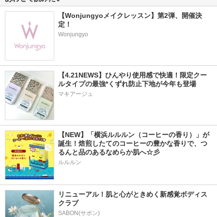
【Wonjungyoメイクレッスン】第2弾、開催決
定！
Wonjungyo
66件
298件
193件
6.4
5.8
5.2
ダルシム酵素
コラテイン コラー
mm flora＊
ゲンプロテイン
ダルシム
MiiS
【4.21NEWS】ひんやり使用感で快適！限定クー
Collatein
ルタイプの最強*くずれ防止下地が今年も登場
マキアージュ
【NEW】「横浜ルルルン（コーヒーの香り）」が
139件
190件
141件
6.1
6.3
6.1
誕生！焙煎したてのコーヒーの豊かな香りで、つ
ダイエットSコーヒ
PRESS SHOT
ソイプロビューティ
るんと品のあるなめらか肌へ☆彡
ー
PRESS SHOT
ハリウッド
ルルルン
Boratalks
リニューアル！肌と心がときめく新感覚ボディス
クラブ
SABON(サボン)