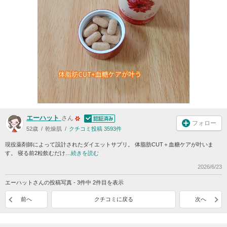
エーハット
さん
フォロー
52歳
乾燥肌
クチコミ投稿 3593件
現役薬剤師によって設計されたダイエットサプリ。 体脂肪CUT＋血糖ケアが叶いま
す。 寝る前2粒飲むだけ…
続きを読む
2026/6/23
エーハットさんの投稿写真 - 3件中 2件目を表示
前へ
クチコミに戻る
次へ