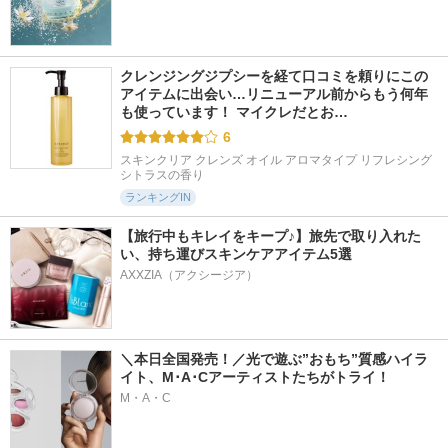
50件
35件
163件
6.0
5.9
5.2
スーパーレチノール
スーパーレチノール
MITASU プレーン
C
VITALBEAUTIE
MITASU
クレンジングジプシーを経て口コミを頼りにこの
VITALBEAUTIE
アイテムに出会い…リニューアル前からもう何年
も使っています！ マイクレだとお…
6
スキンクリア クレンズ オイル アロマタイプ リフレシング
シトラスの香り
ランキングIN
【旅行中もキレイをキープ♪】旅先で取り入れた
い、持ち運びスキンケアアイテム5選
AXXZIA（アクシージア）
＼本日全国発売！／光で遊ぶ”おもち”質感ハイラ
イト、M･A･Cアーティストたちがトライ！
M・A・C