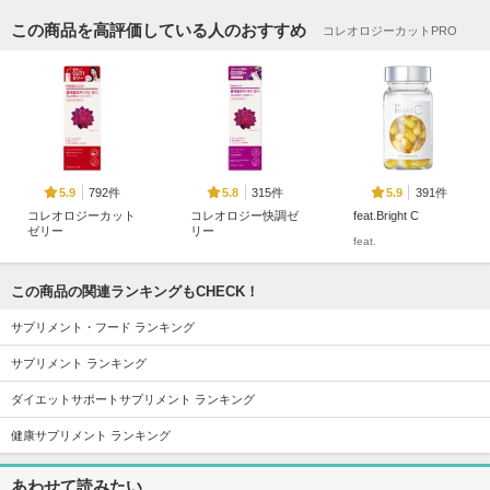
この商品を高評価している人のおすすめ
コレオロジーカットPRO
792件
315件
391件
5.9
5.8
5.9
コレオロジーカット
コレオロジー快調ゼ
feat.Bright C
ゼリー
リー
feat.
FOODOLOGY
FOODOLOGY
この商品の関連ランキングもCHECK！
サプリメント・フード ランキング
サプリメント ランキング
531件
26件
107件
5.2
5.8
5.6
ダイエットサポートサプリメント ランキング
フライミールシェイ
レトックスライン
パーフェクトCケア
ク
健康サプリメント ランキング
balanceflow
PERFECT CARE
fullight
あわせて読みたい