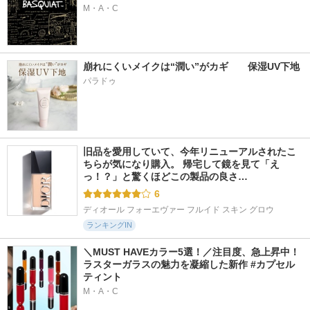
M・A・C
崩れにくいメイクは“潤い”がカギ　　保湿UV下地
パラドゥ
旧品を愛用していて、今年リニューアルされたこ
ちらが気になり購入。 帰宅して鏡を見て「え
っ！？」と驚くほどこの製品の良さ…
6
ディオール フォーエヴァー フルイド スキン グロウ
ランキングIN
＼MUST HAVEカラー5選！／注目度、急上昇中！
ラスターガラスの魅力を凝縮した新作 #カプセル
ティント
M・A・C