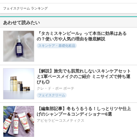
フェイスクリーム ランキング
109件
52件
382件
6.2
6.3
6.0
あわせて読みたい
NMNポアリフティ
ビタコラローズPDR
3番 キメブースター
ングPDRNアンプル
Nアンプル
時短バブルパック
『タカミスキンピール』って本当に効果はある
ample monster
ample monster
ナンバーズイン(numb
uzin)
の？使い方や人気の理由を徹底解説
スキンケア・基礎化粧品
【解説】旅先でも肌荒れしないスキンケアセット
379件
323件
804件
5.9
と1軍ベースメイクのご紹介 ミニサイズで持ち運
5.8
5.4
びも◎
ブルードロップ
PDRNビタペプチド
1番 塗るパントテン
毛穴リペアセラム
酸スージングクリー
クレ・ド・ポー ボーテ
クレアス(Dear,Klairs)
ム
クレアス(Dear,Klairs)
フェイスクリーム
ナンバーズイン(numb
uzin)
【編集部記事】冬もうるうる！しっとりツヤ仕上
げのシャンプー＆コンディショナー6選
アピセラピーコスメティクス