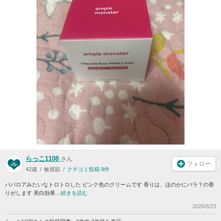
らっこ1108
さん
フォロー
42歳
敏感肌
クチコミ投稿 9件
ババロアみたいなトロトロした ピンク色のクリームです 香りは、ほのかにバラ？の香
りがします 美白効果…
続きを読む
2026/6/23