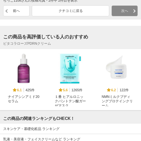
らっこ1108さんの投稿写真 - 2件中 2件目を表示
前へ
クチコミに戻る
次へ
この商品を高評価している人のおすすめ
ビタコラローズPDRNクリーム
425件
1265件
122件
6.1
5.6
6.2
ナイアシンアミド20
１番 ヒアルロニッ
NMNミルクプディ
セラム
クパントテン酸ガー
ングプロテインクリ
ゼマスク
ーム
JUMISO
ナンバーズイン(numb
ample monster
uzin)
この商品の関連ランキングもCHECK！
スキンケア・基礎化粧品 ランキング
乳液・美容液・フェイスクリームなど ランキング