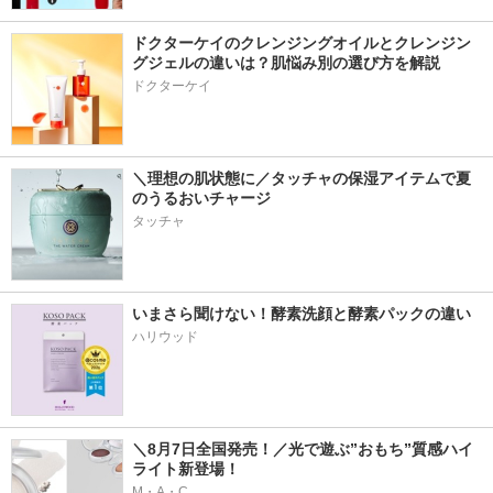
ドクターケイのクレンジングオイルとクレンジン
グジェルの違いは？肌悩み別の選び方を解説
ドクターケイ
＼理想の肌状態に／タッチャの保湿アイテムで夏
のうるおいチャージ
タッチャ
いまさら聞けない！酵素洗顔と酵素パックの違い
ハリウッド
＼8月7日全国発売！／光で遊ぶ”おもち”質感ハイ
ライト新登場！
M・A・C