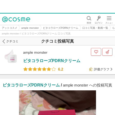
@cosme
アットコスメ
ample monster
ビタコラローズPDRNクリーム
口コミ写真・動画一覧
ら
ample monster / ビタコラローズPDRNクリーム 口コミ写真
クチコミ投稿写真
クチコミ
ample monster
ビタコラローズPDRNクリーム
6.2
評価グラフ
ビタコラローズPDRNクリーム
/
ample monster への投稿写真