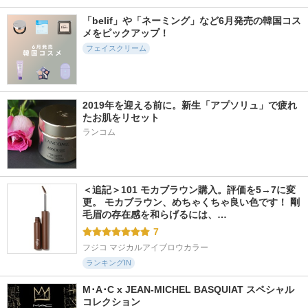
301件
325件
928件
6.0
5.6
5.3
「belif」や「ネーミング」など6月発売の韓国コス
ハイドラフォルテセ
1番 シカ丸ごと水分
1番 ガルバニックパ
メをピックアップ！
ラム
整肌パッド
ントテン酸スージン
グセラム
フェイスクリーム
essenciel
ナンバーズイン(numb
uzin)
ナンバーズイン(numb
uzin)
2019年を迎える前に。新生「アプソリュ」で疲れ
たお肌をリセット
ランコム
527件
616件
39件
5.4
5.5
6.4
1番 かけるパントテ
1番 青草たっぷり9
Pore Refining LHA P
ン酸スキンパウダー
3％整肌トナー
HA Skin Drink Seru
m
＜追記＞101 モカブラウン購入。評価を5→7に変
ナンバーズイン(numb
ナンバーズイン(numb
更。 モカブラウン、めちゃくちゃ良い色です！ 剛
uzin)
uzin)
The Good Blends
毛眉の存在感を和らげるには、…
7
フジコ マジカルアイブロウカラー
ランキングIN
M･A･C x JEAN-MICHEL BASQUIAT スペシャル
コレクション