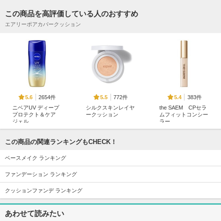
この商品を高評価している人のおすすめ
エアリーポアカバークッション
2654件
772件
383件
5.6
5.5
5.4
ニベアUV ディープ
シルクスキンレイヤ
the SAEM CPセラ
プロテクト＆ケア
ークッション
ムフィットコンシー
ジェル
ラー
espoir
ニベア
the SAEM
この商品の関連ランキングもCHECK！
ベースメイク ランキング
ファンデーション ランキング
クッションファンデ ランキング
5841件
1104件
342件
5.7
5.8
5.9
タンイドル ウルト
ソフトマットプレス
ビーベルベットセバ
あわせて読みたい
ラ ウェア リキッド
トパウダー
ムカットクッション
N