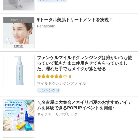
❣️トータル美肌トリートメントを実現！
Panasonic
214件
955件
238件
5.9
5.3
5.4
プロボンディングプ
ミノンUVマイルド
モイストラボ ハイ
ライマー
ジェル
カバー薬用美白BB
クリーム
espoir
ミノン
明色化粧品
ファンケルマイルドクレンジングは娘がいつも使
っていて私もたまに使用させてもらっていまし
た。濡れた手でもメイクが落とせる…
6
マイルドクレンジング オイル
ランキングIN
＼名古屋に大集合／ネイリパ夏のおすすめアイテ
ムを体験できるPOPUPイベントを開催♪
ネイチャーリパブリック