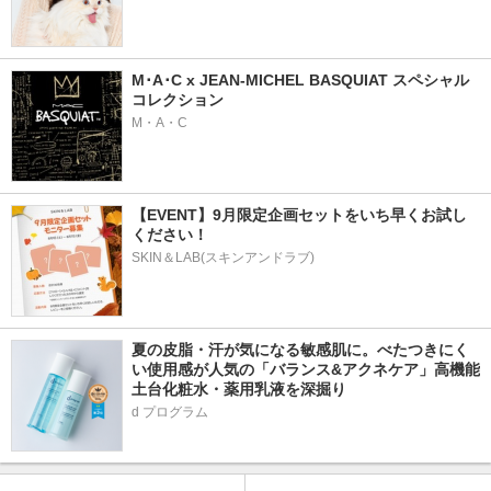
M･A･C x JEAN-MICHEL BASQUIAT スペシャル
コレクション
M・A・C
【EVENT】9月限定企画セットをいち早くお試し
ください！
SKIN＆LAB(スキンアンドラブ)
夏の皮脂・汗が気になる敏感肌に。べたつきにく
い使用感が人気の「バランス&アクネケア」高機能
土台化粧水・薬用乳液を深掘り
d プログラム