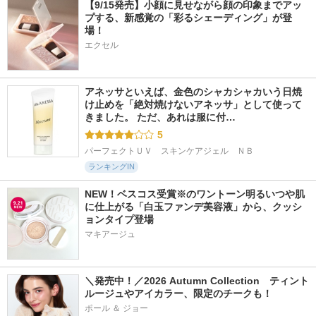
【9/15発売】小顔に見せながら顔の印象までアッ
プする、新感覚の「彩るシェーディング」が登
場！
エクセル
アネッサといえば、金色のシャカシャカいう日焼
け止めを「絶対焼けないアネッサ」として使って
きました。 ただ、あれは服に付…
5
パーフェクトＵＶ　スキンケアジェル　ＮＢ
ランキングIN
NEW！ベスコス受賞※のワントーン明るいつや肌
に仕上がる「白玉ファンデ美容液」から、クッシ
ョンタイプ登場
マキアージュ
＼発売中！／2026 Autumn Collection　ティント
ルージュやアイカラー、限定のチークも！
ポール ＆ ジョー