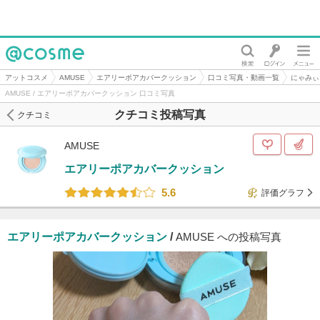
@cosme
アットコスメ
AMUSE
エアリーポアカバークッション
口コミ写真・動画一覧
にゃみぃ
AMUSE / エアリーポアカバークッション 口コミ写真
クチコミ投稿写真
クチコミ
AMUSE
エアリーポアカバークッション
5.6
評価グラフ
エアリーポアカバークッション
/
AMUSE への投稿写真