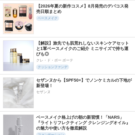
funnyelves 方里
espoir
【2026年夏の新作コスメ】8月発売のデパコス発
ランコム
売日順まとめ
ベースメイク
【解説】旅先でも肌荒れしないスキンケアセット
484件
1423件
1129件
5.4
5.8
5.5
と1軍ベースメイクのご紹介 ミニサイズで持ち運
レブロン カラース
シグネチャーエッセ
ブラック クッショ
びも◎
テイ ロングウェア
ンス カバーパクト
ン ファンデーショ
UV クッション ファ
インテンスカバー
ン
クレ・ド・ポー ボーテ
ンデーション
AGE20'S(エージトウ
HERA
クッションファンデ
レブロン
ェンティズ)
セザンヌから【SPF50+】でノンケミカルの下地が
新登場！
セザンヌ
1170件
338件
2716件
4.9
5.6
5.4
クロノビューティ
ベアプロ 24HR パウ
インテンシブ セラ
ベースメイク格上げの朝の新習慣！「NARS」
フラットスムースフ
ダー ファンデーシ
ム ラディアンス プ
『ライトリフレクティング クレンジングオイル』
ィルターＵＶ
ョン
ライマー
の魅力や使い方を徹底解説
アリィー(ALLIE)
ベアミネラル
ボビイ ブラウン
ファンデーション