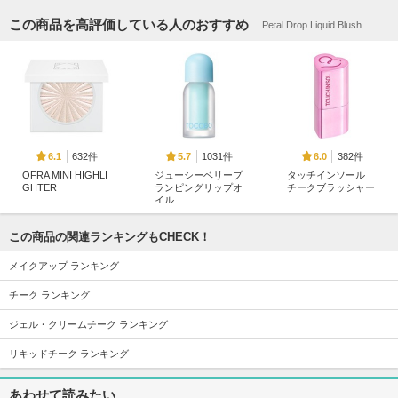
この商品を高評価している人のおすすめ
Petal Drop Liquid Blush
632件
1031件
382件
6.1
5.7
6.0
OFRA MINI HIGHLI
ジューシーベリープ
タッチインソール
GHTER
ランピングリップオ
チークブラッシャー
イル
OFRA
touch in SOL
TOCOBO
この商品の関連ランキングもCHECK！
メイクアップ ランキング
チーク ランキング
ジェル・クリームチーク ランキング
4613件
539件
1719件
5.3
5.5
5.2
フルーティーグラム
アーティストクッシ
ロウグロウジェルテ
リキッドチーク ランキング
ティント
ョンブラッシュ
ィント
Laka
JUNGSAEMMOOL
hince
あわせて読みたい