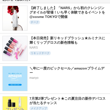
【終了しました】「NARS」から初のクレンジン
グオイルが登場！いち早く体験できるイベントを
@cosme TOKYOで開催
チーク
345件
2627件
841件
6.0
5.2
5.3
デュー ドロップ テ
グロウリップティン
カールフィックスマ
ィント
ト
スカラ
【本日発売】新リキッドブラッシュ★ルミナスに
Coralhaze
オペラ
エチュード
輝くリップグロスの新色情報も
NARS
リキッドチーク
＼年に一度のビックセール／amazonプライムデ
414件
1532件
2058件
5.7
ー
5.1
5.0
キューミ―ボムショ
ハイパーリフトマス
アートクラス フロ
manyo
ットリッププランパ
カラ
ッタージュペンシル
ー
D-UP(ディーアップ)
too cool for school
AGARISM
7月第2弾プレゼント★この夏注目の新作デパコス
が当たるチャンス
メイクアップ