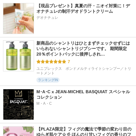
【現品プレゼント】真夏の汗・ニオイ対策に！デ
オナチュレの制汗デオドラントクリーム
デオナチュレ
新商品のシャントリはひとまずチェックせずには
いられないシャントリジプシーです。 期間限定
20％ポイントバックに後押しされ…
7
ユニプレックス　ボンドメルティライトシャンプー／トリ
ートメント
ランキングIN
M･A･C x JEAN-MICHEL BASQUIAT スペシャル
コレクション
M・A・C
【PLAZA限定】フィグの魔法で季節の変わり目の
ゆらぎ肌ケア☆彡 ほんのり甘いフィグの香りのフ