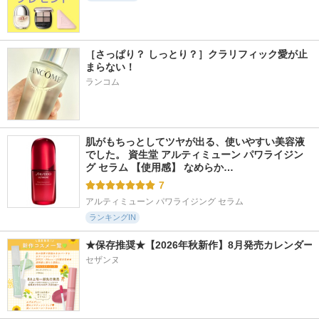
535件
266件
285件
5.5
6.0
5.4
ジューシーデューイ
リップシックグロウ
アートクラスアイグ
［さっぱり？ しっとり？］クラリフィック愛が止
グロウティント
セラム
リッツ
まらない！
dasique
AGE20'S(エージトウ
too cool for school
ランコム
ェンティズ)
肌がもちっとしてツヤが出る、使いやすい美容液
でした。 資生堂 アルティミューン パワライジン
グ セラム 【使用感】 なめらか…
7
アルティミューン パワライジング セラム
ランキングIN
★保存推奨★【2026年秋新作】8月発売カレンダー
セザンヌ