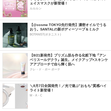
ェイスマスクが新登場！
ルルルン
【@cosme TOKYO先行発売】濃密オイルでうる
おう。SANTALの新ボディーソープ＆ミルク
BOTANIST(ボタニスト)
【8/21新発売】プリズム肌を作る化粧下地『アン
ベリスールデクラ』誕生。メイクアップ×スキンケ
アアプローチで自ら輝く肌へ
クレ・ド・ポー ボーテ
＼8月7日全国発売！／光で遊ぶ”おもち”質感ハイ
ライト新登場！
M・A・C