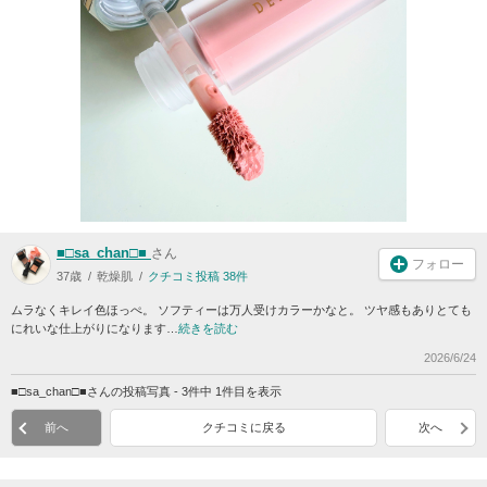
■□sa_chan□■
さん
フォロー
37歳
乾燥肌
クチコミ投稿 38件
ムラなくキレイ色ほっぺ。 ソフティーは万人受けカラーかなと。 ツヤ感もありとても
にれいな仕上がりになります…
続きを読む
2026/6/24
■□sa_chan□■さんの投稿写真 - 3件中 1件目を表示
前へ
クチコミに戻る
次へ