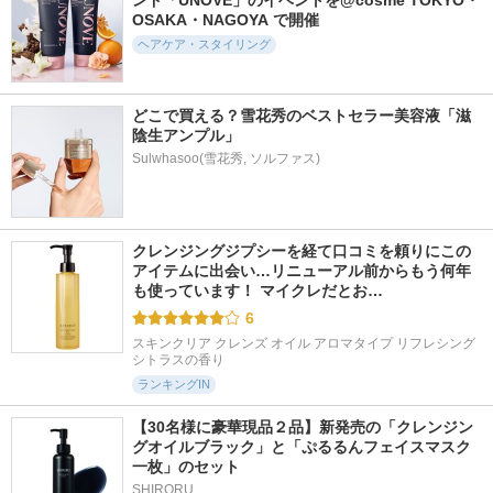
ンド「UNOVE」のイベントを@cosme TOKYO・
966件
721件
1104件
5.2
5.5
5.2
OSAKA・NAGOYA で開催
THERATIS TERA(セ
ヘマチン ブースタ
ウォンジョンヨ リ
ヘアケア・スタイリング
ラティス テラ) Pr
ー シャンプー ペア
ペアシャンプー モ
emium EX Night Moi
ー＆ムスクの香り／
イスト／リペアトリ
st シャンプー／ヘア
トリートメント ペ
ートメント モイス
トリートメント
アー＆ムスクの香り
ト
どこで買える？雪花秀のベストセラー美容液「滋
THERATIS
マイブースターズ
Wonjungyo
陰生アンプル」
Sulwhasoo(雪花秀, ソルファス)
クレンジングジプシーを経て口コミを頼りにこの
424件
333件
744件
5.3
5.8
5.3
アイテムに出会い…リニューアル前からもう何年
ソラ ウェザーケ
ロータス 水素トリ
ウォンジョンヨ リ
も使っています！ マイクレだとお…
ア クリスタルシャ
ートメント ティー
ペアシャンプー ス
ンプー/ヘアトリー
＆シトラスの香り
ムース／リペアトリ
6
トメント リペアタ
ートメント スムー
ダイアン
イプ
ス
スキンクリア クレンズ オイル アロマタイプ リフレシング
シトラスの香り
SOLA WEATHER CA
Wonjungyo
RE
ランキングIN
【30名様に豪華現品２品】新発売の「クレンジン
グオイルブラック」と「ぷるるんフェイスマスク
一枚」のセット
SHIRORU