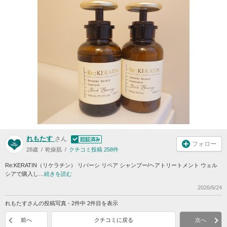
れもたす
さん
フォロー
28歳
乾燥肌
クチコミ投稿 258件
Re:KERATIN（リケラチン） リバーシ リペア シャンプー/ヘアトリートメント ウェル
シアで購入し…
続きを読む
2026/6/24
れもたすさんの投稿写真 - 2件中 2件目を表示
前へ
クチコミに戻る
次へ