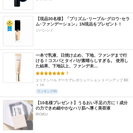
【現品30名様】「プリズム･リーブル･グロウ･セラ
ム･ファンデーション」1N現品をプレゼント！ 
ジバンシイ
一本で乳液、日焼け止め、下地、ファンデまで行
ける！コスパとタイパが素晴らしすぎる。 使用し
た結果、下地以上、ファンデ未…
7
エリクシール デーケアレボリューション トーンアップ BE 
＋ ca
ランキングIN
【10名様プレゼント】うるおい不足の方に！成分
の力できめ細やかなハリ肌へ導く美容液
IROIKU