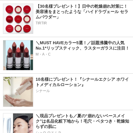
【30名様プレゼント！】日中の乾燥崩れ対策に！
美容液をまとったような「ハイドラヴェール セラ
ムパウダー」
TIRTIR
＼MUST HAVEカラー5選！／話題沸騰中の人気
No.1*リップスティック、ラスターガラスに注目！
M・A・C
10名様にプレゼント！『シナールエクシア ホワイ
トメディカルローション』
シナール
＼現品プレゼントも／夏の“崩れないベースメイ
ク”は名品化粧下地から！毛穴・ベタつき・乾燥知
らずの肌に
シュウ ウエムラ