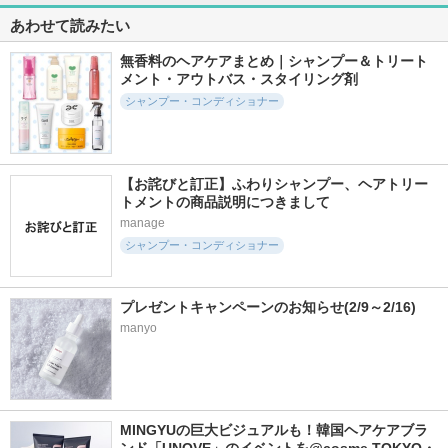
890件
4112件
342件
5.4
5.2
5.8
あわせて読みたい
シャンプー/トリー
THERATIS by mixim
エクソソームXNMN
トメント パールシ
ナイトリペア シャ
リッチモイスト シ
無香料のヘアケアまとめ｜シャンプー＆トリート
ャイン
ンプー／ヘアトリー
ャンプー/トリート
メント・アウトバス・スタイリング剤
トメント
メント
CLAYGE(クレージュ)
シャンプー・コンディショナー
THERATIS
SN repair
【お詫びと訂正】ふわりシャンプー、ヘアトリー
トメントの商品説明につきまして
manage
484件
542件
511件
5.4
5.3
5.4
シャンプー・コンディショナー
SILK THE RICHシャ
ヘマチン ブースタ
ケラチン ブースタ
ンプー／トリートメ
ー ミスト
ー シャンプー／ト
ント（ムードナイト
リートメント [ダメ
マイブースターズ
ムスク）
ージリペア] シトラ
プレゼントキャンペーンのお知らせ(2/9～2/16)
スサボンの香り
SILK THE RICH
manyo
マイブースターズ
MINGYUの巨大ビジュアルも！韓国ヘアケアブラ