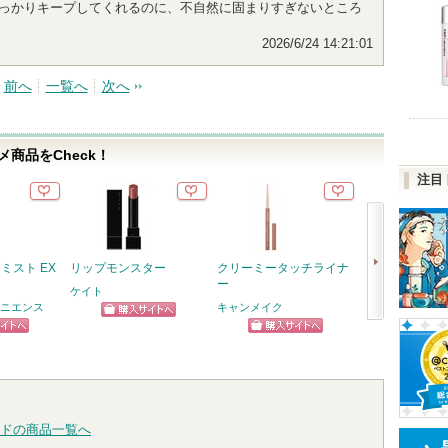
しっかりキープしてくれるのに、不自然に固まりすぎないところ
2026/6/24 14:21:01
前へ
一覧へ
次へ
商品をCheck！
注目
ミスト EX
リップモンスター
クリーミータッチライナ
スピーディーマ
ー
ムーバー
ケイト
ニエンス
キャンメイク
ヒロインメイク
ショッピン
次
ピン
ショッピン
ショッ
グサイトへ
へ
トへ
グサイトへ
グサイ
ドの商品一覧へ