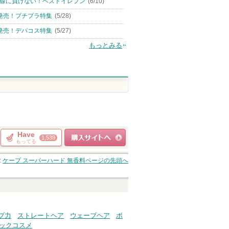
線に負けない！ベストイレブン
(6/10)
発売！プチプラ特集
(5/28)
発売！デパコス特集
(5/27)
もっとみる
Have
1,539
もってる
ショッピングサイト
ケープ スーパーハード 無香料
ページの先頭へ
へ
プ力
ストレートヘア
ウェーブヘア
ボ
ックコスメ