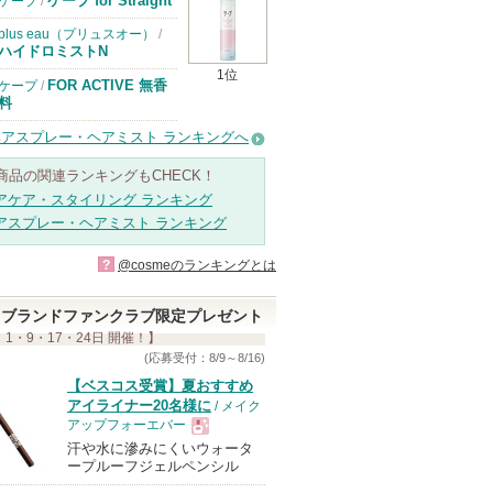
ケープ for Straight
ケープ
/
plus eau（プリュスオー）
/
ハイドロミストN
1位
FOR ACTIVE 無香
ケープ
/
料
ヘアスプレー・ヘアミスト ランキングへ
商品の関連ランキングもCHECK！
アケア・スタイリング ランキング
アスプレー・ヘアミスト ランキング
?
@cosmeのランキングとは
ブランドファンクラブ限定プレゼント
 1・9・17・24日 開催！】
(応募受付：8/9～8/16)
【ベスコス受賞】夏おすすめ
アイライナー20名様に
/ メイク
アップフォーエバー
汗や水に滲みにくいウォータ
現
ープルーフジェルペンシル