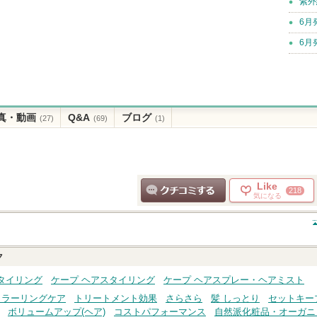
紫外
6月
6月
真・動画
Q&A
ブログ
(27)
(69)
(1)
Like
218
気になる
クチコミする
ク
タイリング
ケープ ヘアスタイリング
ケープ ヘアスプレー・ヘアミスト
カラーリングケア
トリートメント効果
さらさら
髪 しっとり
セットキー
ボリュームアップ(ヘア)
コストパフォーマンス
自然派化粧品・オーガニ