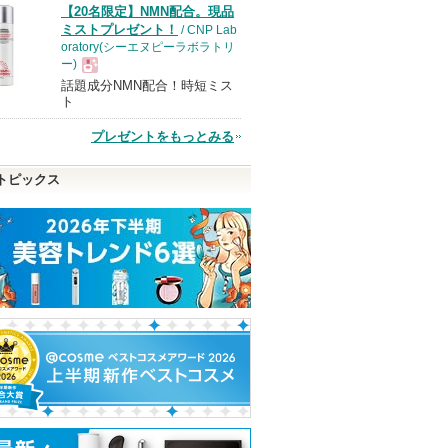
【20名限定】NMN配合。現品
品
ミストプレゼント！
/ CNP Lab
oratory(シーエヌピーラボラトリ
ー)
話題成分NMN配合！時短ミス
現
ト
プレゼントをもっとみる
品
トピックス
スカラリ
超細芯アイブロウ
塗るつけまつげ 自まつ
影色リップメイ
げ際立てタイプ
セザンヌ
セザンヌ
デジャヴュ
ショッピン
ショッピ
デジャヴュから
ピン
のお知らせがあ
グサイトへ
グサイト
ショッピン
ります
トへ
グサイトへ