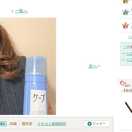
一覧へ
この
ヘ
ヘ
次へ
【毎月
28歳
脂性肌
クチコミ投稿
88
件
フォロー