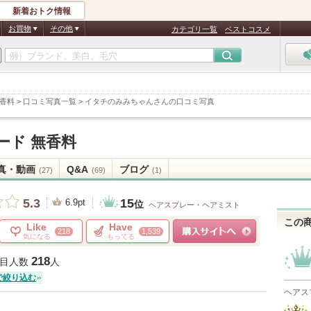
新着おトク情報
お買物
その他
カテゴリ一覧
ベストコスメ
無香料
>
口コミ写真一覧
>
イタチのみみちゃんさんの口コミ写真
ード 無香料
真・動画
Q&A
ブログ
(27)
(69)
(1)
15
5.3
6.9pt
位
ヘアスプレー・ヘアミスト
この
Like
Have
218
1,539
気になる
もってる
ショッピングサイトへ
218
目人数
人
で絞り込む
ヘアス