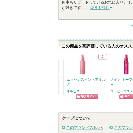
何本もリピートしているお気に入り。 
5
が好きです。…
続きを読む
人
以
上
の
メ
ン
この商品を高評価している人のオススメ
バ
ー
に
お
気
に
エッセンスインヘアミル
メイク キープ 
入
ク
＋
り
オルビス
コーセーコスメ
登
戻
ショッピン
ショッ
録
る
さ
グサイトへ
グサイ
れ
ケープについて
て
このブランドのTopへ
このブラン
い