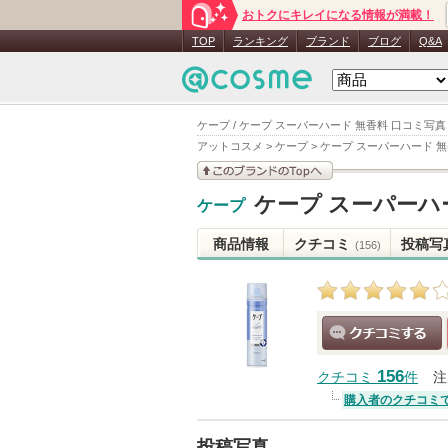
おトクにキレイになる情報が満載！
TOP
ランキング
ブランド
ブログ
Q&A
ケープ / ケープ スーパーハード 無香料 口コミ写真
アットコスメ
>
ケープ
>
ケープ スーパーハード 
このブランドの情報を
ケープ スーパーハ
ケープ
見る
商品情報
クチコミ
投稿写
(156)
クチコミする
156
クチコミ
件
注
購入者のクチコミ
投稿写真