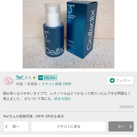
*ke*
さん
フォロー
40歳
乾燥肌
クチコミ投稿 199件
肌が赤くなりやすいタイプで、レチノールはどうかなって所だったんですが問題なく
使えました。 ざらついて気にな…
続きを読む
2026/6/24
*ke*さんの投稿写真 - 2件中 2件目を表示
前へ
クチコミに戻る
次へ