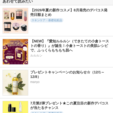
あわせて読みたい
ル
タイプ リフレシン
リーム
グシトラスの香り
リジュラン(REJURAN
Dr.G(ドクタージー)
【2026年夏の新作コスメ】8月発売のデパコス発
COSMETICS)
アテニア
売日順まとめ
スキンケア・基礎化粧品
【NEW】『愛知ルルルン（できたての小倉トース
817件
2496件
11666件
5.6
5.8
5.2
トの香り）』が誕生！小倉トーストの美肌レシピ
エクストリーム ク
センテラ クイック
PDRN ヒアルロン酸
で、ふっくらもちもち肌へ
リーム[オリジナル]
カーミングパッド
100 セラム
ルルルン
Real Barrier
SKIN1004
Anua
プレゼントキャンペーンのお知らせ☆（12/1～
12/8）
manyo
4295件
965件
3332件
5.6
5.7
5.1
アトバリア365 クリ
ビオルチアアイラッ
PDRNピンクセラム
ーム
シュセラム
MEDICUBE(メディキ
7月第2弾プレゼント★この夏注目の新作デパコス
AESTURA
Bio Lucia
ューブ)
が当たるチャンス