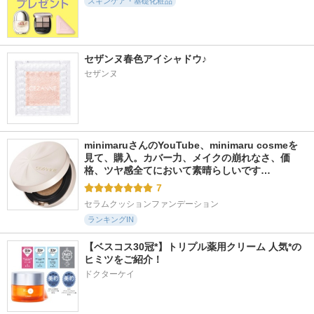
スキンケア・基礎化粧品
セザンヌ春色アイシャドウ♪
345件
1690件
775件
6.0
5.5
5.2
セザンヌ
アルファラディアン
メガショット 朝用
レチノール PDRN
スグローセラム
ツヤピールマスク C
アドバンスド セラ
C
ム
BANOBAGI
サボリーノ
イニスフリー
minimaruさんのYouTube、minimaru cosmeを
見て、購入。カバー力、メイクの崩れなさ、価
格、ツヤ感全てにおいて素晴らしいです…
7
セラムクッションファンデーション
ランキングIN
【ベスコス30冠*】トリプル薬用クリーム 人気*の
ヒミツをご紹介！
ドクターケイ