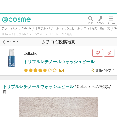
@cosme
アットコスメ
Celladix
トリプルレチノールウォッシュピール
口コミ写真・動画一覧
*
Celladix / トリプルレチノールウォッシュピール 口コミ写真
クチコミ投稿写真
クチコミ
Celladix
トリプルレチノールウォッシュピール
5.4
評価グラフ
トリプルレチノールウォッシュピール
/
Celladix への投稿写
真