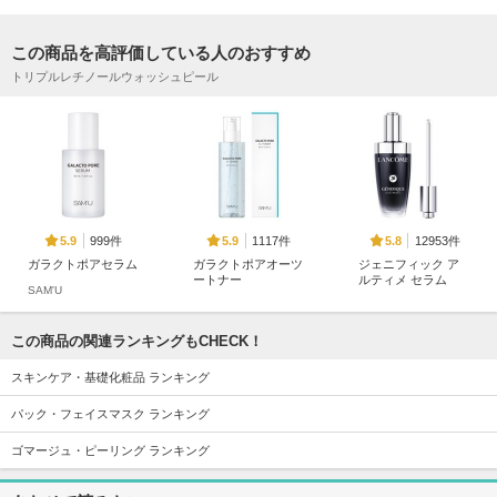
この商品を高評価している人のおすすめ
トリプルレチノールウォッシュピール
999件
1117件
12953件
5.9
5.9
5.8
ガラクトポアセラム
ガラクトポアオーツ
ジェニフィック ア
ートナー
ルティメ セラム
SAM'U
SAM'U
ランコム
この商品の関連ランキングもCHECK！
スキンケア・基礎化粧品 ランキング
パック・フェイスマスク ランキング
1338件
17332件
2520件
5.7
5.6
5.7
ゴマージュ・ピーリング ランキング
リジュラン デュア
スキンクリア クレ
レッドブレミッシュ
ルエフェクトアンプ
ンズ オイル アロマ
クリアスージングク