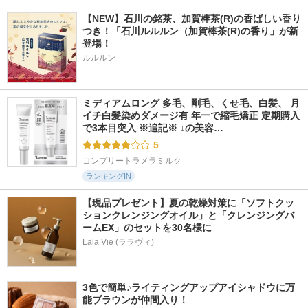
【NEW】石川の銘茶、加賀棒茶(R)の香ばしい香り
つき！「石川ルルルン（加賀棒茶(R)の香り」が新
登場！
ルルルン
ミディアムロング 多毛、剛毛、くせ毛、白髪、 月
イチ白髪染めダメージ有 年一で縮毛矯正 定期購入
で3本目突入 ※追記※ ↓の美容…
5
コンプリートラメラミルク
ランキングIN
【現品プレゼント】夏の乾燥対策に「ソフトクッ
ションクレンジングオイル」と「クレンジングバ
ームEX」のセットを30名様に
Lala Vie (ララヴィ)
3色で簡単♪ライティングアップアイシャドウに万
能ブラウンが仲間入り！