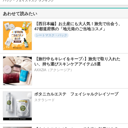
パック・フェイスマスク ランキング
あわせて読みたい
12960件
7025件
2749件
5.8
5.4
5.1
ジェニフィック ア
ダイブイン マスク
PDRNヒアルロン酸
【西日本編】お土産にも大人気！旅先で出会う、
ルティメ セラム
(旧)
ハイドレイティング
47都道府県の「地元発のご当地コスメ」
ミスト
ランコム
Torriden (トリデン)
シートマスク・パック
Anua
【旅行中もキレイをキープ♪】旅先で取り入れた
い、持ち運びスキンケアアイテム5選
AXXZIA（アクシージア）
7490件
9663件
16863件
5.4
5.4
6.0
ルルルン ハイドラ
ホワイトトリュフフ
スピーディーマスカ
EX マスク
ァーストスプレーセ
ラリムーバー
ラム
ルルルン
ヒロインメイク
ボタニカルエステ　フェイシャルクレイソープ
d'Alba(ダルバ)
ステラシード