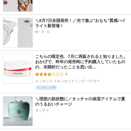
＼8月7日全国発売！／光で遊ぶ”おもち”質感ハイ
ライト新登場！
M・A・C
こちらの限定色、7月に再販されると知りました。 
おかげで、昨年の発売時に予約購入していたもの
の、未開封だったことを思い出…
4
エッセンス スキンセッティング パウダー
ランキングIN
＼理想の肌状態に／タッチャの保湿アイテムで夏
のうるおいチャージ
タッチャ