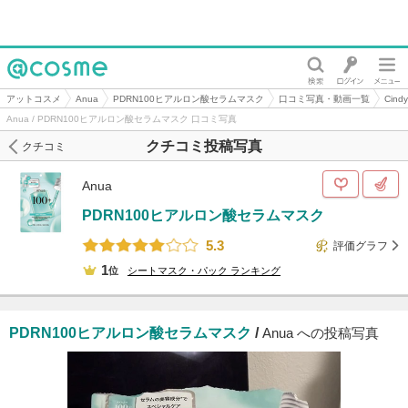
@cosme
アットコスメ
Anua
PDRN100ヒアルロン酸セラムマスク
口コミ写真・動画一覧
Cin
Anua / PDRN100ヒアルロン酸セラムマスク 口コミ写真
クチコミ投稿写真
クチコミ
Anua
PDRN100ヒアルロン酸セラムマスク
5.3
評価グラフ
1
位
シートマスク・パック
ランキング
PDRN100ヒアルロン酸セラムマスク
/
Anua への投稿写真