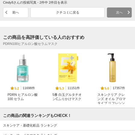
Cindy8さんの投稿写真 - 2件中 2件目を表示
前へ
クチコミに戻る
次へ
この商品を高評価している人のおすすめ
PDRN100ヒアルロン酸セラムマスク
11698件
11151件
17357件
5.2
5.3
5.6
PDRN ヒアルロン酸
5番 白玉グルタチオ
スキンクリア クレ
100 セラム
ンCふりかけマスク
ンズ オイル アロマ
タイプ リフレシン
Anua
ナンバーズイン(numb
グシトラスの香り
uzin)
アテニア
この商品の関連ランキングもCHECK！
スキンケア・基礎化粧品 ランキング