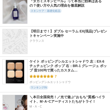
『タカミスキンピール』って本当に効果はある
6348件
17608件
39420件
5.2
5.6
5.6
の？使い方や人気の理由を徹底解説
オルビス ザ クレン
カネボウ スクラビ
フェイシャル トリ
ジング オイル
ング マッド ウォッ
ートメント エッセ
スキンケア・基礎化粧品
シュ
ンス
オルビス
KANEBO
SK-II
【明日まで！】ダブル セーラム EX(現品)プレゼン
トキャンペーン実施中
クラランス
13635件
7412件
4651件
5.3
5.8
5.2
エッセンスイン ク
ジェノプティクス
ゴールデンタイムリ
レンジングフォーム
インフィニットオー
ペア 深夜浸透クリ
ケイト ポッピングシルエットシャドウ 左：EX-6 
ラ エッセンス
ーム
d プログラム
チュチュピンク ポップ 右：BR-1 グレージュ ポッ
SK-II
SOFINA iP
プ 昔100均で買ったカスタム…
7
ポッピングシルエットシャドウ
ランキングIN
＼本日全国発売！／光で遊ぶ”おもち”質感ハイラ
イト、M･A･Cアーティストたちがトライ！
M・A・C