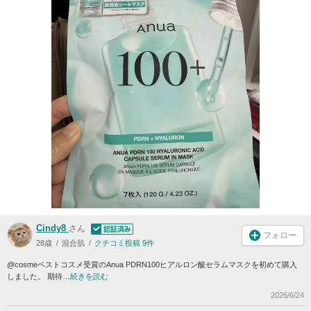
Cindy8
さん
フォロー
28歳
混合肌
クチコミ投稿 9件
@cosmeベストコスメ受賞のAnua PDRN100ヒアルロン酸セラムマスクを初めて購入
しました。 期待…
続きを読む
2026/6/24