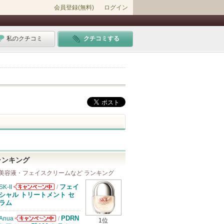
会員登録(無料)
ログイン
私のクチコミ
クチコミする
ランキング
美容液・フェイスクリームなど ランキング
フェイ
SK-II
/
SK-IIからのお
シャル トリートメント セ
知らせがありま
ラム
す
PDRN
Anua
/
1位