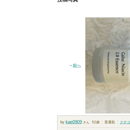
前へ
kae0909
by
52歳
普通肌
クチ
さん