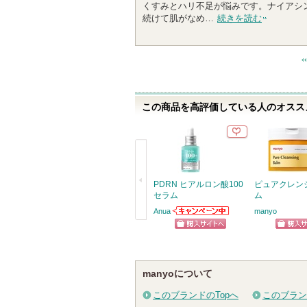
くすみとハリ不足が悩みです。ナイアシ
続けて肌がなめ…
続きを読む
この商品を高評価している人のオススメ
PDRN ヒアルロン酸100
ピュアクレン
セラム
ム
Anua
manyo
Anuaからのお知
戻
らせがあります
ショッピン
ショッ
る
グサイトへ
グサイ
manyoについて
このブランドのTopへ
このブラン