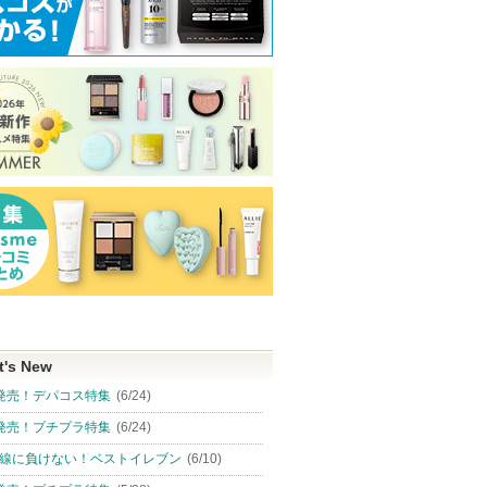
t's New
発売！デパコス特集
(6/24)
発売！プチプラ特集
(6/24)
線に負けない！ベストイレブン
(6/10)