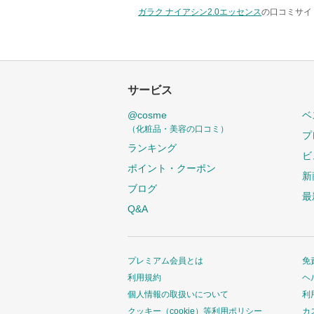
ガラク ナイアシン2.0エッセンス
の口コミサイト
サービス
@cosme
ベ
（化粧品・美容の口コミ）
プ
ランキング
ビ
ポイント・クーポン
新
ブログ
最
Q&A
プレミアム会員とは
免
利用規約
ヘ
個人情報の取扱いについて
利
クッキー（cookie）等利用ポリシー
カ