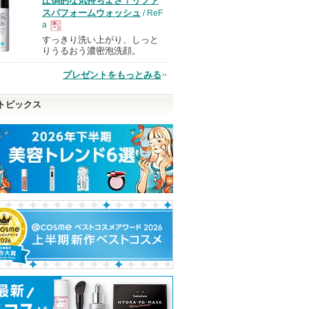
圧倒的な気持ちよさ！リファ
品
スパフォームウォッシュ
/ ReF
a
すっきり洗い上がり、しっと
現
りうるおう濃密泡洗顔。
プレゼントをもっとみる
品
トピックス
 アルティ
ユース ラディアンス ビ
エクストリーム クリーム
ホワイトトリュ
タチノールセラム
[オリジナル]
ストスプレーセ
primera
Real Barrier
d'Alba(ダルバ)
d'Alba(ダルバ)か
ピン
らのお知らせが
ショッピ
あります
トへ
グサイト