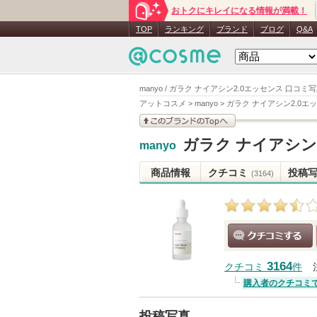
おトクにキレイになる情報が満載！
TOP
ランキング
ブランド
ブログ
Q&A
manyo / ガラク ナイアシン2.0エッセンス 口コミ
アットコスメ
>
manyo
>
ガラク ナイアシン2.0エ
このブランドの情報を
ガラク ナイアシン
manyo
見る
商品情報
クチコミ
投稿
(3164)
クチコミする
3164
クチコミ
件
購入者のクチコミ
投稿写真