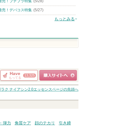
発売！プチプラ特集
(5/28)
発売！デパコス特集
(5/27)
もっとみる
Have
13,325
もってる
ショッピングサイト
ガラク ナイアシン2.0エッセンス
ページの先頭へ
へ
・弾力
角質ケア
顔のテカリ
引き締