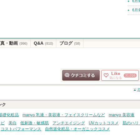
6月
6月
写真・動画
Q&A
ブログ
(996)
(810)
(58)
Like
31,016
気になる
クチコミする
ンク
・基礎化粧品
manyo 乳液・美容液・フェイスクリームなど
manyo 美容液
キビ
美白
低刺激・敏感肌
アンチエイジング
UVカットコスメ
肌のハリ
コストパフォーマンス
自然派化粧品・オーガニックコスメ