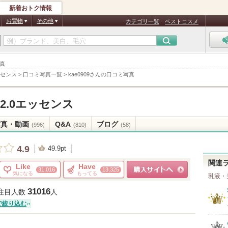
新着おトク情報
お買物
その他
カテゴリ一覧
ベストコスメ
写真
ッセンス
>
口コミ写真一覧
>
kae0909さんの口コミ写真
2.0エッセンス
写真・動画
Q&A
ブログ
(996)
(810)
(58)
4.9
49.9pt
関連
Like
Have
31,016
13,325
気になる
もってる
乳液・
ショッピングサイトへ
31016
注目人数
人
で絞り込む