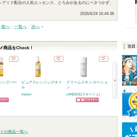
ンアミド配合の人気エッセンス、とろみがあるのにベタつかず、
2026/6/24 16:44:36
前へ
一覧へ
次へ
注目
商品をCheck！
ジングバー
ピュアクレンジングオイ
クリームスキン ローショ
ジェニフィック
ル
ン
メ セラム
manyo
LANEIGE(ラネージュ)
ランコム
次
ピン
ショッピン
ショッ
へ
トへ
グサイトへ
グサイ
ドの商品一覧へ