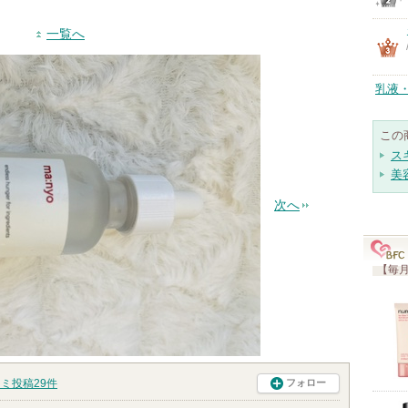
一覧へ
乳液
この
ス
美
次へ
【毎月
コミ投稿
29
件
フォロー