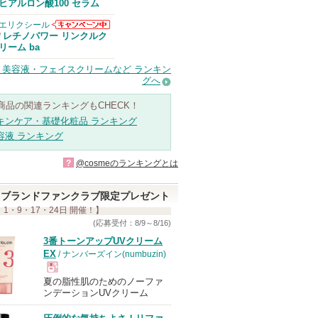
Anuaからのお
ヒアルロン酸100 セラム
知らせがありま
す
エリクシール
エリクシールか
レチノパワー リンクルク
/
らのお知らせが
リーム ba
あります
・美容液・フェイスクリームなど ランキン
グへ
商品の関連ランキングもCHECK！
キンケア・基礎化粧品 ランキング
容液 ランキング
?
@cosmeのランキングとは
ブランドファンクラブ限定プレゼント
 1・9・17・24日 開催！】
(応募受付：8/9～8/16)
3番トーンアップUVクリーム
EX
/ ナンバーズイン(numbuzin)
夏の脂性肌のためのノーファ
現
ンデーションUVクリーム