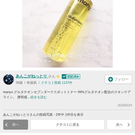
あんこがねっとり
さん
フォロー
38歳
乾燥肌
クチコミ投稿 1137件
manyo グルタチオンセブンダークスポットトナー 99%グルタチオン配合のスキンケア
ライン。 透明感…
続きを読む
2026/6/24
あんこがねっとりさんの投稿写真 - 2件中 1件目を表示
前へ
クチコミに戻る
次へ