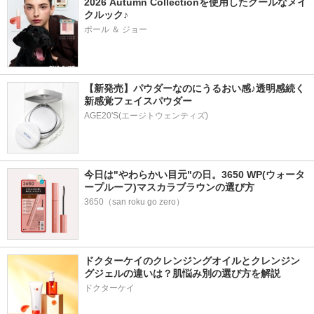
2026 Autumn Collectionを使用したクールなメイ
クルック♪
ポール ＆ ジョー
【新発売】パウダーなのにうるおい感♪透明感続く
新感覚フェイスパウダー
AGE20'S(エージトウェンティズ)
今日は"やわらかい目元"の日。3650 WP(ウォータ
ープルーフ)マスカラブラウンの選び方
3650（san roku go zero）
ドクターケイのクレンジングオイルとクレンジン
グジェルの違いは？肌悩み別の選び方を解説
ドクターケイ