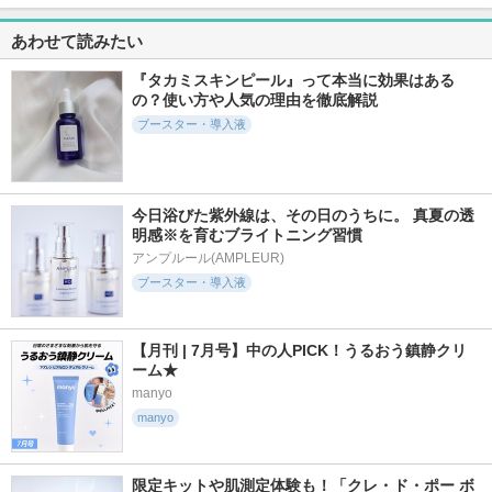
クリアスージングク
ーム
ツヤピールマスク C
リーム
C
AESTURA
あわせて読みたい
Dr.G(ドクタージー)
サボリーノ
『タカミスキンピール』って本当に効果はある
の？使い方や人気の理由を徹底解説
ブースター・導入液
12967件
1587件
357件
5.8
5.5
6.0
ジェニフィック ア
メガショット 夜用
レッドブレミッシュ
今日浴びた紫外線は、その日のうちに。 真夏の透
ルティメ セラム
白玉美容マスク
ヒアルシカセラム
明感※を育むブライトニング習慣
ランコム
サボリーノ
Dr.G(ドクタージー)
アンプルール(AMPLEUR)
ブースター・導入液
【月刊 | 7月号】中の人PICK！うるおう鎮静クリ
ーム★
17380件
1340件
2497件
5.6
5.7
5.8
manyo
スキンクリア クレ
リジュラン デュア
センテラ クイック
manyo
ンズ オイル アロマ
ルエフェクトアンプ
カーミングパッド
タイプ リフレシン
ル
SKIN1004
グシトラスの香り
リジュラン(REJURAN
アテニア
COSMETICS)
限定キットや肌測定体験も！「クレ・ド・ポー ボ