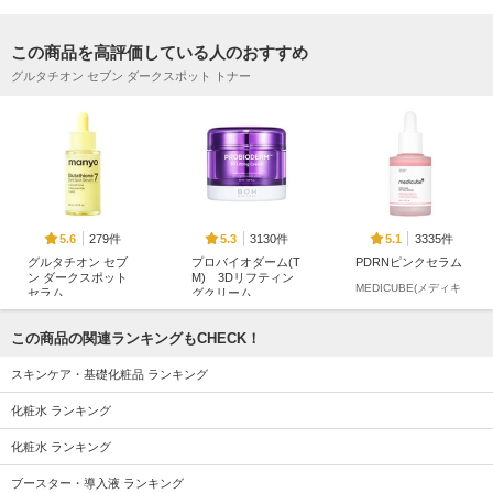
この商品を高評価している人のおすすめ
グルタチオン セブン ダークスポット トナー
279件
3130件
3335件
5.6
5.3
5.1
グルタチオン セブ
プロバイオダーム(T
PDRNピンクセラム
ン ダークスポット
M) 3Dリフティン
MEDICUBE(メディキ
セラム
グクリーム
ューブ)
manyo
BIOHEAL BOH
この商品の関連ランキングもCHECK！
スキンケア・基礎化粧品 ランキング
化粧水 ランキング
化粧水 ランキング
2521件
4311件
1690件
5.7
5.6
5.5
レッドブレミッシュ
アトバリア365 クリ
メガショット 朝用
ブースター・導入液 ランキング