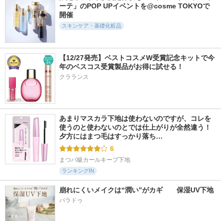
ーテ」のPOP UPイベントを@cosme TOKYOで
開催
スキンケア・基礎化粧品
404件
1762件
242件
5.8
5.6
6.0
【12/27発売】ベストコスメW受賞記念キットで今
年のベスコス受賞製品がお得に試せる！
Nosca9 T Serum S
インテンシブリフテ
ノスカナイン T セ
ンションマスク
ラムマスク S
クラランス
FATION
d'Alba(ダルバ)
FATION
あまりマスカラ下地は使わないのですが、コレを
使うのと使わないのとでは仕上がりが全然違う！ 
夕方にはまつ毛はすっかり落ち…
6
まつパ級カールキープ下地
ランキングIN
崩れにくいメイクは“潤い”がカギ　　保湿UV下地
パラドゥ