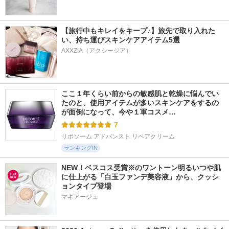
【旅行中もキレイをキープ♪】旅先で取り入れた
い、持ち運びスキンケアアイテム5選
AXXZIA（アクシージア）
ここ１年くらい前からの敏感肌と乾燥に悩んでい
たのと、使用アイテムが多いスキンケアをするの
が面倒になって、今や１軍コスメ…
7
リポソーム アドバンスト リペアクリーム
ランキングIN
NEW！ベスコス受賞※のワントーン明るいつや肌
に仕上がる「白玉ファンデ美容液」から、クッシ
ョンタイプ登場
マキアージュ