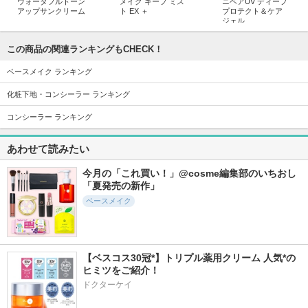
ウォータフルトーン
メイク キープ ミス
ニベアUV ディープ
アップサンクリーム
ト EX ＋
プロテクト＆ケア
ジェル
d'Alba(ダルバ)
コーセーコスメニエン
ス
ニベア
この商品の関連ランキングもCHECK！
ベースメイク ランキング
化粧下地・コンシーラー ランキング
コンシーラー ランキング
1900件
20929件
2514件
5.3
5.8
5.0
トランスルーセント
ヴォワールコレクチ
カバーアッププロコ
あわせて読みたい
セットフィニッシン
ュールｎ
ンシーラー
グパウダー
クレ・ド・ポー ボー
tfit
今月の「これ買い！」@cosme編集部のいちおし
tfit
テ
「夏発売の新作」
ベースメイク
【ベスコス30冠*】トリプル薬用クリーム 人気*の
1423件
11357件
5841件
5.8
5.6
5.7
ヒミツをご紹介！
シグネチャーエッセ
ルース パウダー
タンイドル ウルト
ンス カバーパクト
ラ ウェア リキッド
ドクターケイ
コスメデコルテ
インテンスカバー
N