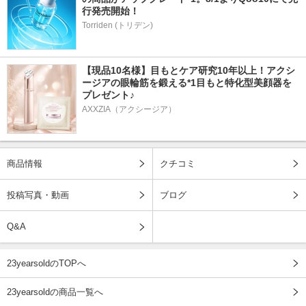
行発売開始！
Torriden (トリデン)
【現品10名様】目もとケア研究10年以上！アクシ
ージアの眼輪筋を鍛える*1目もと特化型美顔器を
プレゼント♪
AXXZIA（アクシージア）
商品情報
クチコミ
投稿写真・動画
ブログ
Q&A
23yearsoldのTOPへ
23yearsoldの商品一覧へ