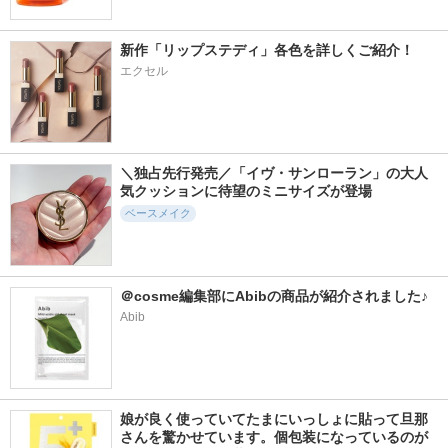
AGE20'S(エージトウ
ランコム
ェンティズ)
新作「リップステディ」各色を詳しくご紹介！
エクセル
4427件
1920件
2874件
5.4
5.2
5.4
UVイデア XL プロテ
ロングラスティング
ウォータフルトーン
＼独占先行発売／「イヴ・サンローラン」の大人
クショントーンアッ
チップコンシーラー
アップサンクリーム
気クッションに待望のミニサイズが登場
プ ローズ+
（パープル）
LUNA
ベースメイク
ラ ロッシュ ポゼ
d'Alba(ダルバ)
＠cosme編集部にAbibの商品が紹介されました♪
Abib
509件
5765件
1104件
5.6
5.4
5.8
エアリーポアカバー
プリズム・リーブル
ソフトマットプレス
クッション
トパウダー
ジバンシイ
AMUSE
funnyelves 方里
娘が良く使っていてたまにいっしょに貼って旦那
さんを驚かせています。個包装になっているのが