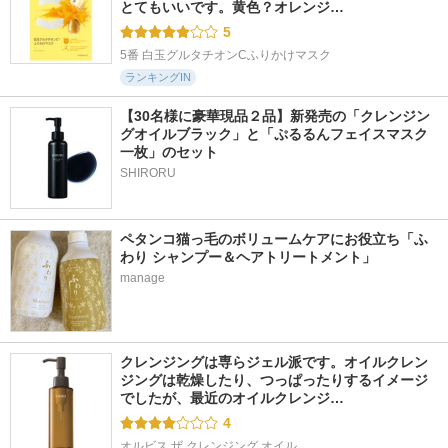
とてもいいです。黄色？オレンジ…
5
5番 白玉グルタチオンCふりかけマスク
ランキングIN
【30名様に豪華現品２品】新発売の「クレンジン
グオイルブラック」と「ぷるるんフェイスマスク
一枚」のセット
SHIRORU
ペタンコ猫っ毛のボリュームケアにお役立ち「ふ
わり シャンプー＆ヘアトリートメント」
manage
クレンジングは専らジェル派です。オイルクレン
ジングは乾燥したり、つっぱったりするイメージ
でしたが、最近のオイルクレンジ…
4
オルビス ザ クレンジング オイル