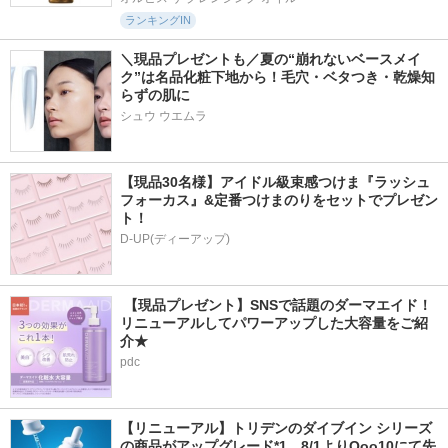
ランキングIN
＼現品プレゼントも／夏の“崩れないベースメイ
ク”は名品化粧下地から！毛穴・ベタつき・乾燥知
らずの肌に
シュウ ウエムラ
【現品30名様】アイドル級束感つけま『ラッシュ
フォーカス』&定番つけまのりをセットでプレゼン
ト！
D-UP(ディーアップ)
 【現品プレゼント】SNSで話題のダーマエイド！
リニューアルしてパワーアップした大容量をご紹
介★
pdc
【リニューアル】トリデンのダイブイン シリーズ
の商品がアップグレード*1。8/1よりQoo10にて先