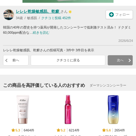
レレレ乾燥敏感肌、乾癬
さん
フォロー
34歳
敏感肌
クチコミ投稿 452件
韓国の40年の歴史を持つ薬局が開発したコンシーラーで低刺激テスト済み！ ドクダミ
60,000ppm配合な…
続きを読む
2026/6/24
レレレ乾燥敏感肌、乾癬さんの投稿写真 - 3件中 3件目を表示
前へ
クチコミに戻る
次へ
この商品を高評価している人のおすすめ
ダーマシンコンシーラー
6464件
6214件
2654件
5.3
5.2
5.6