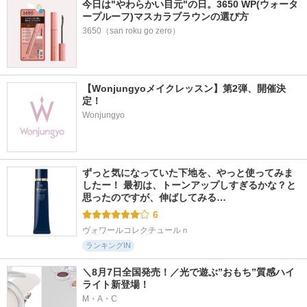
今日は"やわらかい目元"の日。3650 WP(ウォータ
ープルーフ)マスカラブラウンの選び方
3650（san roku go zero）
【Wonjungyoメイクレッスン】第2弾、開催決
定！
Wonjungyo
ずっと気になっていた下地を、やっと使ってみま
したー！ 最初は、トーンアップしすぎるかな？と
思ったのですが、伸ばしてみる…
6
ヴォワールコレクチュールｎ
ランキングIN
＼8月7日全国発売！／光で遊ぶ”おもち”質感ハイ
ライト新登場！
M・A・C