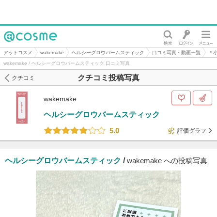
@cosme
アットコスメ
wakemake
ヘルシーグロウバームスティック
口コミ写真・動画一覧
＊
wakemake / ヘルシーグロウバームスティック 口コミ写真
クチコミ投稿写真
クチコミ
wakemake
ヘルシーグロウバームスティック
5.0
評価グラフ
ヘルシーグロウバームスティック
/
wakemake への投稿写真