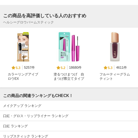
この商品を高評価している人のおすすめ
ヘルシーグロウバームスティック
5257件
18680件
4611件
5.3
5.2
5.3
カラーリングアイブ
塗るつけまつげ 自
フルーティーグラム
ロウEX
まつげ際立てタイプ
ティント
ヘビーローテーション
デジャヴュ
Laka
この商品の関連ランキングもCHECK！
メイクアップ ランキング
口紅・グロス・リップライナー ランキング
10568件
881件
674件
5.4
5.9
5.2
口紅 ランキング
ハンオールブロウカ
Petal Drop Liquid Blu
ソフトブラーリング
ラ
sh
アイパレット
リップスティック ランキング