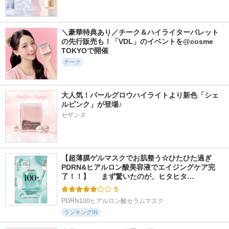
＼豪華特典あり／チーク＆ハイライターパレット
345件
5024件
1716件
6.0
5.1
5.2
の先行販売も！「VDL」のイベントを@cosme 
デュー ドロップ テ
密着アイライナー
ロウグロウジェルテ
TOKYOで開催
ィント
極細クリームペンシ
ィント
チーク
ル
Coralhaze
hince
デジャヴュ
大人気！パールグロウハイライトより新色「シェ
ルピンク」が登場♪
セザンヌ
【超薄膜ゲルマスクでお肌整う☆ひたひた過ぎ
PDRN&ヒアルロン酸美容液でエイジングケア完
了！！】  　まず驚いたのが、ヒタヒタ…
5
PDRN100ヒアルロン酸セラムマスク
ランキングIN