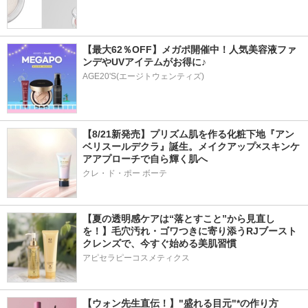
【最大62％OFF】メガポ開催中！人気美容液ファ
ンデやUVアイテムがお得に♪
AGE20'S(エージトウェンティズ)
【8/21新発売】プリズム肌を作る化粧下地『アン
ベリスールデクラ』誕生。メイクアップ×スキンケ
アアプローチで自ら輝く肌へ
クレ・ド・ポー ボーテ
【夏の透明感ケアは“落とすこと”から見直し
を！】毛穴汚れ・ゴワつきに寄り添うRJブースト
クレンズで、今すぐ始める美肌習慣
アピセラピーコスメティクス
【ウォン先生直伝！】"盛れる目元"*の作り方