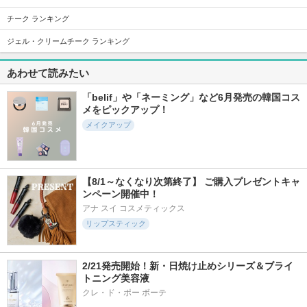
rom&nd
DEAR DAHLIA
wakemake
チーク ランキング
ジェル・クリームチーク ランキング
あわせて読みたい
27591件
1530件
4710件
5.5
「belif」や「ネーミング」など6月発売の韓国コス
5.1
5.3
メをピックアップ！
クリーミータッチラ
ハイパーリフトマス
フィー 3Dボリュー
イナー
カラ
ミンググロス
メイクアップ
キャンメイク
D-UP(ディーアップ)
fwee(フィー)
【8/1～なくなり次第終了】 ご購入プレゼントキャ
ンペーン開催中！
アナ スイ コスメティックス
1031件
2054件
29098件
5.7
5.0
5.4
リップスティック
ジューシーベリープ
アートクラス フロ
リップモンスター
ランピングリップオ
ッタージュペンシル
ケイト
イル
too cool for school
2/21発売開始！新・日焼け止めシリーズ＆ブライ
TOCOBO
トニング美容液
クレ・ド・ポー ボーテ