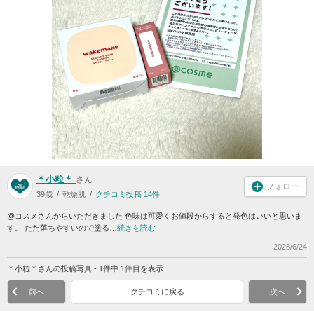
＊小粒＊
さん
フォロー
39歳
乾燥肌
クチコミ投稿 14件
@コスメさんからいただきました 色味は可愛くお値段からすると発色はいいと思いま
す。 ただ落ちやすいので塗る…
続きを読む
2026/6/24
＊小粒＊さんの投稿写真 - 1件中 1件目を表示
前へ
クチコミに戻る
次へ