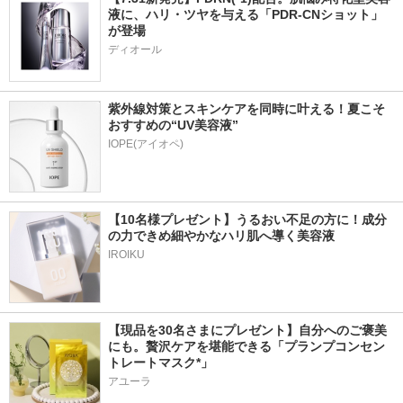
液に、ハリ・ツヤを与える「PDR-CNショット」
が登場
ディオール
紫外線対策とスキンケアを同時に叶える！夏こそ
おすすめの“UV美容液”
IOPE(アイオペ)
【10名様プレゼント】うるおい不足の方に！成分
の力できめ細やかなハリ肌へ導く美容液
IROIKU
【現品を30名さまにプレゼント】自分へのご褒美
にも。贅沢ケアを堪能できる「プランプコンセン
トレートマスク*」
アユーラ