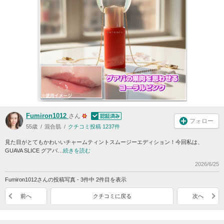
Fumiron1012
さん
フォロー
55歳
混合肌
クチコミ投稿 1237件
見た目がとてもかわいいチャームティントスムージーエディション！今回私は、
GUAVA SLICE グアバ…
続きを読む
2026/6/25
Fumiron1012さんの投稿写真 - 3件中 2件目を表示
前へ
クチコミに戻る
次へ