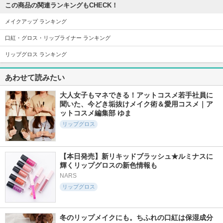
この商品の関連ランキングもCHECK！
メイクアップ ランキング
口紅・グロス・リップライナー ランキング
リップグロス ランキング
あわせて読みたい
大人女子もマネできる！アットコスメ若手社員に
聞いた、今どき垢抜けメイク術＆愛用コスメ｜ア
ットコスメ編集部 ゆま
リップグロス
【本日発売】新リキッドブラッシュ★ルミナスに
輝くリップグロスの新色情報も
NARS
リップグロス
冬のリップメイクにも。ちふれの口紅は保湿成分