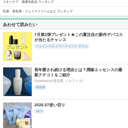
スキンケア・基礎化粧品 ランキング
乳液・美容液・フェイスクリームなど ランキング
39424件
5973件
5000件
5.6
5.8
5.7
あわせて読みたい
フェイシャル トリ
スキンパワーアドバ
アルティミューン
ートメント エッセ
ンスト クリーム
パワライジング セ
7月第2弾プレゼント★この夏注目の新作デパコス
ンス
ラム
が当たるチャンス
SK-II
SK-II
SHISEIDO
フェイシャル トリートメント セラム
長年愛され続ける理由とは？潤燥エッセンスの最
新クチコミをご紹介
11707件
5933件
17370件
5.2
5.5
5.6
Sulwhasoo(雪花秀, ソルファス)
PDRN ヒアルロン酸
ディオール カプチ
スキンクリア クレ
美容液
100 セラム
ュール ル セラム
ンズ オイル アロマ
タイプ リフレシン
Anua
ディオール
グシトラスの香り
2026.07使い切り
アテニア
SK-II