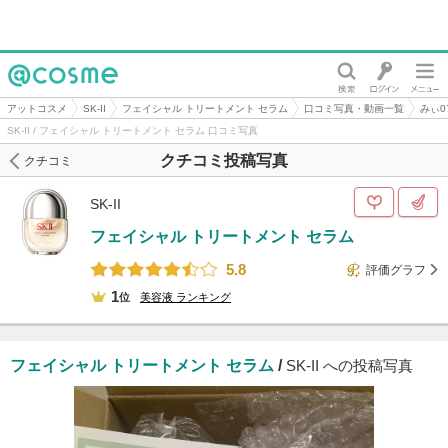
@cosme
アットコスメ
SK-II
フェイシャル トリートメント セラム
口コミ写真・動画一覧
みぃ0
SK-II / フェイシャル トリートメント セラム 口コミ写真
クチコミ投稿写真
クチコミ
SK-II
フェイシャル トリートメント セラム
5.8
評価グラフ
1
位
美容液
ランキング
フェイシャル トリートメント セラム
/
SK-II への投稿写真