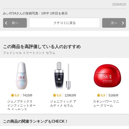
2026/6/25
みぃ0724さんの投稿写真 - 1件中 1件目を表示
前へ
クチコミに戻る
次へ
この商品を高評価している人のおすすめ
フェイシャル トリートメント セラム
7415件
12963件
5166件
5.8
5.8
5.9
ジェノプティクス
ジェニフィック ア
スキンパワー リニ
インフィニットオー
ルティメ セラム
ュー クリーム
ラ エッセンス
ランコム
SK-II
SK-II
この商品の関連ランキングもCHECK！