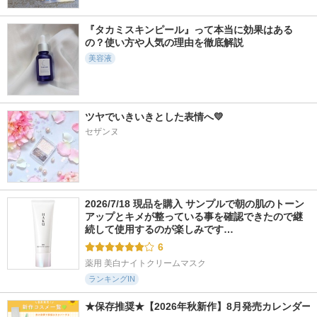
『タカミスキンピール』って本当に効果はある
6018件
4308件
7240件
5.3
5.9
5.3
の？使い方や人気の理由を徹底解説
ABC-Gピールウォ
アベイユ ロイヤル
PDRN100ヒアルロ
ッシュ
ウォータリー オイ
ン酸セラムマスク
美容液
ル セロム
ドクターケイ
Anua
ゲラン
ツヤでいきいきとした表情へ💛
セザンヌ
17831件
3893件
11159件
5.8
5.5
5.3
リポソーム アドバ
ジェニフィック ア
5番 白玉グルタチオ
ンスト リペアセラ
ルティメ エッセン
ンCふりかけマスク
2026/7/18 現品を購入 サンプルで朝の肌のトーン
ム
ス ローション
ナンバーズイン(numb
アップとキメが整っている事を確認できたので継
コスメデコルテ
ランコム
uzin)
続して使用するのが楽しみです…
6
薬用 美白ナイトクリームマスク
ランキングIN
★保存推奨★【2026年秋新作】8月発売カレンダー