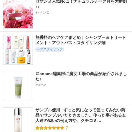
セザンヌ人気No.1！ナチュラルチークＮを大解剖
♪♪
セザンヌ
3166件
710件
2841件
4.8
5.3
4.9
melt モイストシャン
エイトザタラソ ク
リポアシャンプー／
プー／トリートメン
レンジングリペア＆
リポアトリートメン
無香料のヘアケアまとめ｜シャンプー＆トリート
ト
モイスト 美容液シ
ト
メント・アウトバス・スタイリング剤
ャンプー／ディープ
melt
plus eau（プリュスオ
リペア＆アクアモイ
ヘアスタイリング
ー）
スト 美容液トリー
トメント
ステラシード
＠cosme編集部に魔女工場の商品が紹介されまし
た♪
manyo
4113件
21568件
1885件
5.2
5.1
5.6
THERATIS by mixim
フィーノ プレミア
ヘッドスクラブ リ
ナイトリペア シャ
ムタッチ 濃厚美容
プレニッシング
サンプル使用↓ ずっと気になって使ってみたい商
ンプー／ヘアトリー
液ヘアマスク
品でサンプルいただきました。使った事がある友
SABON(サボン)
トメント
人達の匂いの例え方や、クチコミ…
フィーノ
THERATIS
7