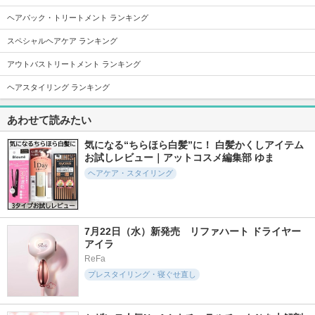
ヘアパック・トリートメント ランキング
スペシャルヘアケア ランキング
2026件
4463件
4494件
5.2
5.5
5.1
エイトザタラソ リ
AQ ブースティング
エイトザタラソ ク
アウトバストリートメント ランキング
ペアショット＆EX
トリートメント ヘ
レンジングリペア＆
モイスト 美容液オ
アセラム
モイスト 美容液シ
ヘアスタイリング ランキング
イル
ャンプー／ディープ
コスメデコルテ
リペア＆アクアモイ
ステラシード
スト 美容液トリー
トメント(旧)
あわせて読みたい
ステラシード
気になる“ちらほら白髪”に！ 白髪かくしアイテム
お試しレビュー｜アットコスメ編集部 ゆま
ヘアケア・スタイリング
2241件
3099件
4114件
5.2
5.6
5.0
7月22日（水）新発売　リファハート ドライヤー 
ディープダメージヘ
ヘッドスクラブ リ
モロッカンビューテ
アイラ
アマスク テンダー
フレッシング
ィ ディープモイス
ブルーム
ト シャンプー／ヘ
ReFa
SABON(サボン)
アトリートメント
UNOVE
プレスタイリング・寝ぐせ直し
ボトルワークス