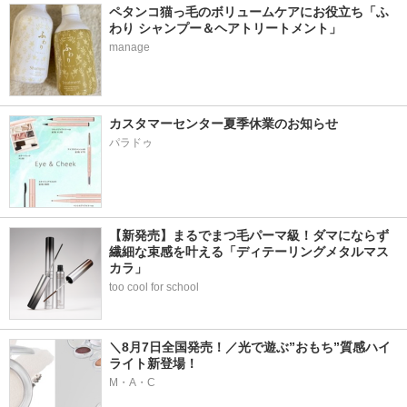
ペタンコ猫っ毛のボリュームケアにお役立ち「ふ
わり シャンプー＆ヘアトリートメント」
manage
カスタマーセンター夏季休業のお知らせ
パラドゥ
【新発売】まるでまつ毛パーマ級！ダマにならず
繊細な束感を叶える「ディテーリングメタルマス
カラ」
too cool for school
＼8月7日全国発売！／光で遊ぶ”おもち”質感ハイ
ライト新登場！
M・A・C