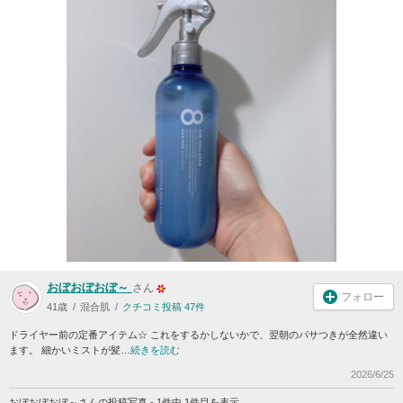
おぼおぼおぼ～
さん
フォロー
41歳
混合肌
クチコミ投稿 47件
ドライヤー前の定番アイテム☆ これをするかしないかで、翌朝のパサつきが全然違い
ます。 細かいミストが髪…
続きを読む
2026/6/25
おぼおぼおぼ～さんの投稿写真 - 1件中 1件目を表示