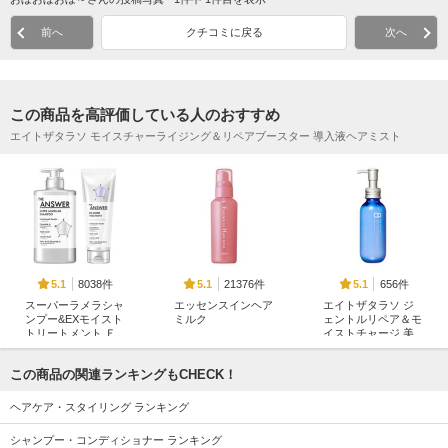
前へ
クチコミに戻る
次へ
この商品を高評価している人のおすすめ
エイトザタラソ モイスチャーライジング＆リペアブースター 導入液ヘアミスト
8038件
21376件
656件
5.1
5.1
5.1
スーパーラメラシャ
エッセンスインヘア
エイトザタラソ ジ
ンプー&EXモイスト
ミルク
ェントルリペア＆モ
トリートメント Ｆ
イストチャージ 美
オルビス
ＯＲ ＤＡＩＬＹ Ｄ
容液ヘアミルク
ＡＭＡＧＥ
ステラシード
この商品の関連ランキングもCHECK！
THE ANSWER
ヘアケア・スタイリング ランキング
シャンプー・コンディショナー ランキング