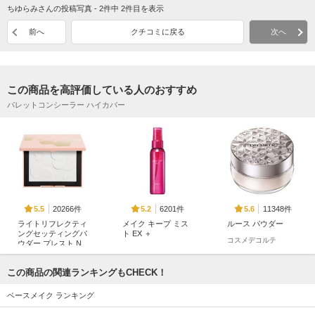
ちゆらみさんの投稿写真 - 2件中 2件目を表示
前へ
クチコミに戻る
次へ
この商品を高評価している人のおすすめ
パレットコンシーラー ハイカバー
20266件
6201件
11348件
5.5
5.2
5.6
ライトリフレクティ
メイク キープ ミス
ルース パウダー
ングセッティングパ
ト EX ＋
コスメデコルテ
ウダー プレスト N
コーセーコスメニエン
NARS
ス
この商品の関連ランキングもCHECK！
ベースメイク ランキング