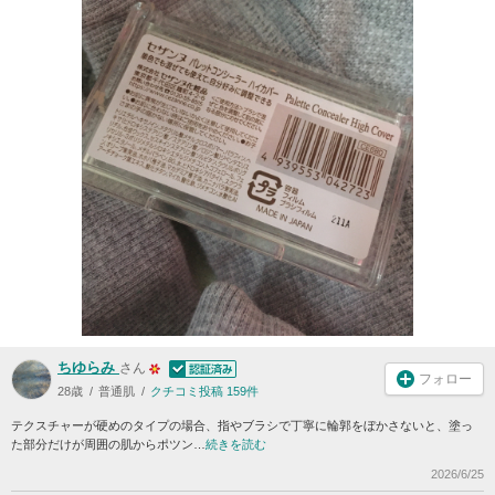
ちゆらみ
さん
フォロー
28歳
普通肌
クチコミ投稿 159件
テクスチャーが硬めのタイプの場合、指やブラシで丁寧に輪郭をぼかさないと、塗っ
た部分だけが周囲の肌からポツン…
続きを読む
2026/6/25