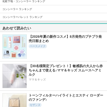
化粧下地・コンシーラー ランキング
コンシーラー ランキング
5192件
20920件
11261件
5.1
5.8
5.3
マシュマロフィニッ
ヴォワールコレクチ
サンシェルター マ
コンシーラーパレット ランキング
シュパウダー
ュールｎ
ルチ プロテクショ
ン トーンアップCC
キャンメイク
クレ・ド・ポー ボー
あわせて読みたい
テ
コスメデコルテ
【2026年夏の新作コスメ】8月発売のプチプラ発
売日順まとめ
ベースメイク
717件
1834件
6429件
5.0
4.5
5.3
シームレスカバーパ
カラーミキシングコ
ウォータフルトーン
【30名様限定プレゼント！】敏感肌の大人から赤
ウダー
ンシーラー
アップサンクリーム
ちゃんまで使える♪ママ＆キッズ スムースヘアミ
セザンヌ
キャンメイク
d'Alba(ダルバ)
ルク
ママ＆キッズ
トーンフィルターハイライトとエスティ ローダー
のファンデ♪
5764件
2141件
2212件
5.4
4.9
5.2
セザンヌ