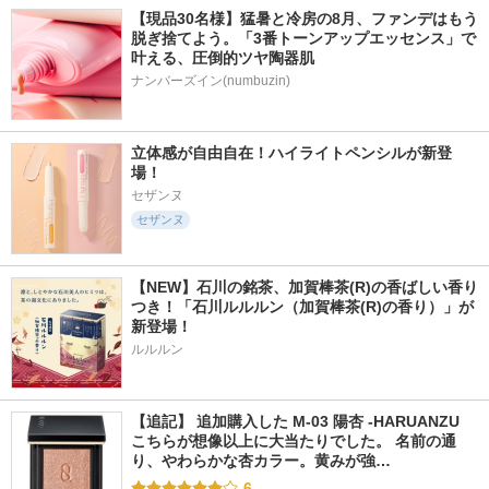
【現品30名様】猛暑と冷房の8月、ファンデはもう
脱ぎ捨てよう。「3番トーンアップエッセンス」で
叶える、圧倒的ツヤ陶器肌
ナンバーズイン(numbuzin)
立体感が自由自在！ハイライトペンシルが新登
場！
セザンヌ
セザンヌ
【NEW】石川の銘茶、加賀棒茶(R)の香ばしい香り
つき！「石川ルルルン（加賀棒茶(R)の香り）」が
新登場！
ルルルン
【追記】 追加購入した M-03 陽杏 -HARUANZU 
こちらが想像以上に大当たりでした。 名前の通
り、やわらかな杏カラー。黄みが強…
6