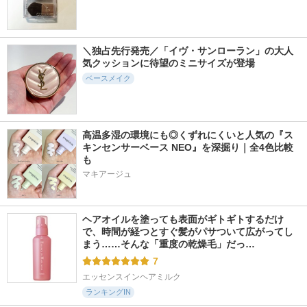
プリズム・リーブル
スポットメンテパウ
保湿力スキンケア下
ダー
地
ジバンシイ
muice
乾燥さん
＼独占先行発売／「イヴ・サンローラン」の大人
気クッションに待望のミニサイズが登場
ベースメイク
2137件
4422件
2782件
4.9
5.4
5.1
描くアイゾーンコン
UVイデア XL プロテ
エッセンスリキッド
高温多湿の環境にも◎くずれにくいと人気の『ス
シーラー
クショントーンアッ
ＥＸ
キンセンサーベース NEO』を深掘り｜全4色比較
プ ローズ+
セザンヌ
マキアージュ
も
ラ ロッシュ ポゼ
マキアージュ
ヘアオイルを塗っても表面がギトギトするだけ
で、時間が経つとすぐ髪がパサついて広がってし
まう……そんな「重度の乾燥毛」だっ…
7
エッセンスインヘアミルク
ランキングIN