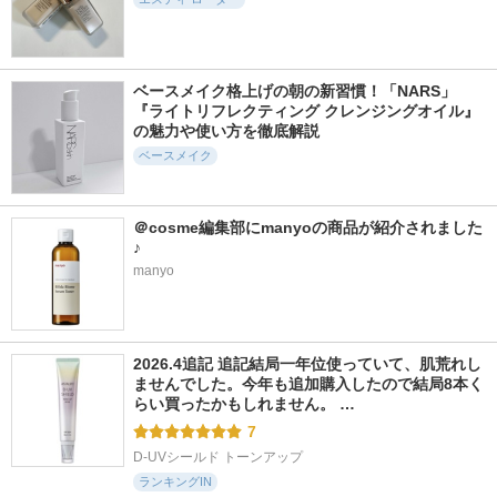
20929件
284件
20277件
5.8
5.8
5.5
ベースメイク格上げの朝の新習慣！「NARS」
ヴォワールコレクチ
ダブル ウェア シア
ライトリフレクティ
『ライトリフレクティング クレンジングオイル』
ュールｎ
ー フラッタリー ル
ングセッティングパ
ース パウダー
ウダー プレスト N
の魅力や使い方を徹底解説
クレ・ド・ポー ボー
テ
エスティ ローダー
NARS
ベースメイク
＠cosme編集部にmanyoの商品が紹介されました
♪
manyo
2714件
5841件
1630件
5.4
5.7
5.4
インテンシブ セラ
タンイドル ウルト
スタジオ ラディア
ム ラディアンス プ
ラ ウェア リキッド
ンス 24 ルミナス コ
ライマー
N
ンシーラー
2026.4追記 追記結局一年位使っていて、肌荒れし
ボビイ ブラウン
ランコム
M・A・C
ませんでした。今年も追加購入したので結局8本く
らい買ったかもしれません。 …
7
D-UVシールド トーンアップ
ランキングIN