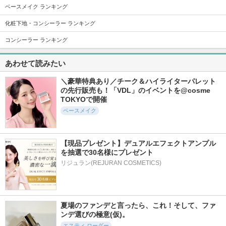
ベースメイク ランキング
化粧下地・コンシーラー ランキング
コンシーラー ランキング
3273件
4682件
1362件
5.4
5.6
5.3
プリズム・リーブ
ライトリフレクティ
リアル フローレス
あわせて読みたい
ル・スキンケアリン
ング プリズマティ
ウェイトレス パー
グ・コレクター
ックパウダー
フェクティング コ
ンシーラー
＼豪華特典あり／チーク＆ハイライターパレット
ジバンシイ
NARS
ローラ メルシエ
の先行販売も！「VDL」のイベントを@cosme 
TOKYOで開催
ベースメイク
【現品プレゼント】デュアルエフェクトアンプル
19822件
8639件
1087件
5.2
を抽選で30名様にプレゼント
5.6
5.1
ダブル ウェア ステ
ディオールスキン
HDスキン プレスト
リジュラン(REJURAN COSMETICS)
イ イン プレイス メ
フォーエヴァー ス
パウダー
ークアップ SPF10/
キン コレクト コン
メイクアップフォーエ
PA++
シーラー
バー
エスティ ローダー
ディオール
夏場のファンデと言ったら、これ！そして、ファ
ンデ選びの極意(仮)。
エスティ ローダー