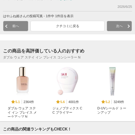
2026/6/25
はやふね姫さんの投稿写真 - 1件中 1件目を表示
前へ
クチコミに戻る
次へ
この商品を高評価している人のおすすめ
ダブル ウェア ステイ イン プレイス コンシーラー N
2364件
4001件
3249件
5.1
5.6
5.2
ダブル ウェア ステ
ジェノプティクス C
D-UVシールド トー
イ イン プレイス メ
C プライマー
ンアップ
ークアップ N
SK-II
アスタリフト
エスティ ローダー
この商品の関連ランキングもCHECK！