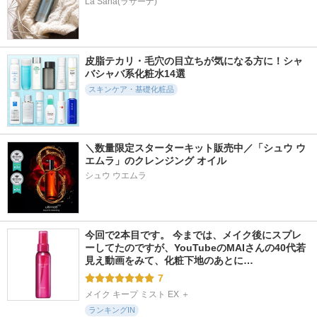
La Sana(ラサーナ)
アテニア
ビトアス
皮脂テカリ・毛穴の目立ちが気になる方に！シャ
バシャバ系化粧水14選
スキンケア・基礎化粧品
3638件
1587件
321件
5.3
5.5
5.7
アクアレーベル ス
メガショット 夜用
Pure PD Mask
ペシャルジェルクリ
白玉美容マスク
Yunth
ーム EX （ブライト
サボリーノ
ニング）
＼数量限定スターターキット販売中／「シュウ ウ
エムラ」のクレンジング オイル
アクアレーベル
シュウ ウエムラ
今回で2本目です。 今までは、メイク後にスプレ
ーしてたのですが、YouTubeのMAIさんの40代若
見え動画をみて、化粧下地のあとに…
7
メイク キープ ミスト EX ＋
ランキングIN