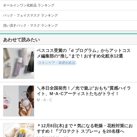
オールインワン化粧品 ランキング
2111件
442件
2963件
5.6
5.5
5.3
パック・フェイスマスク ランキング
プライマーショット
ナイトラッピング
ホットクレンジング
パック
ジェル
洗い流すパック・マスク ランキング
アテニア
イオナ エフ
ベネフィーク
あわせて読みたい
ベスコス受賞の「d プログラム」からアットコス
メ編集部の“推し”まで！おすすめ化粧水12選
スキンケア・基礎化粧品
4782件
1074件
1354件
5.6
5.4
5.5
セラム
Pure AZ Mask
Pure C Mask
ベネフィーク
Yunth
Yunth
＼本日全国発売！／光で遊ぶ”おもち”質感ハイラ
イト、M･A･Cアーティストたちがトライ！
M・A・C
811件
578件
819件
5.6
5.5
5.7
＊12月8日(木)まで＊気になる乾燥・花粉対策にお
アテニア ミッドナ
Pure A Mask
ビトアス マイパー
すすめ！『プロテクト スプレー』を20名様へ
イトモイスチャライ
フェクション Ⅰ しっ
Yunth
ザー
とり