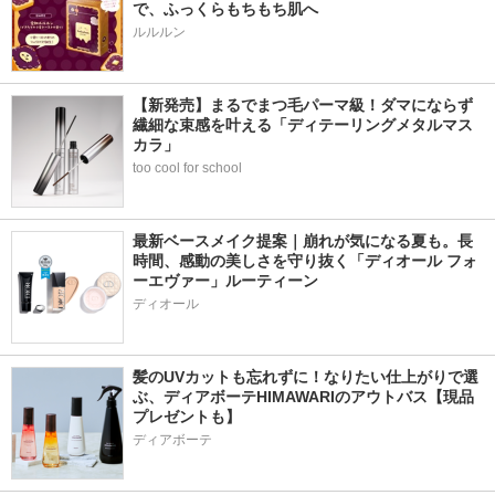
で、ふっくらもちもち肌へ
ルルルン
【新発売】まるでまつ毛パーマ級！ダマにならず
繊細な束感を叶える「ディテーリングメタルマス
カラ」
too cool for school
最新ベースメイク提案｜崩れが気になる夏も。長
時間、感動の美しさを守り抜く「ディオール フォ
ーエヴァー」ルーティーン
ディオール
髪のUVカットも忘れずに！なりたい仕上がりで選
ぶ、ディアボーテHIMAWARIのアウトバス【現品
プレゼントも】
ディアボーテ