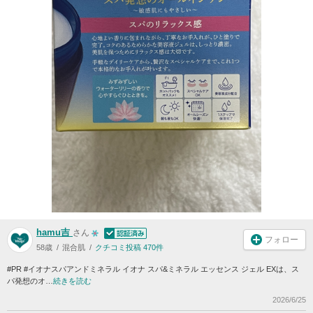
hamu吉
さん
フォロー
58歳
混合肌
クチコミ投稿 470件
#PR #イオナスパアンドミネラル イオナ スパ&ミネラル エッセンス ジェル EXは、ス
パ発想のオ…
続きを読む
2026/6/25