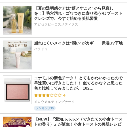
【夏の透明感ケアは“落とすこと”から見直し
を！】毛穴汚れ・ゴワつきに寄り添うRJブースト
クレンズで、今すぐ始める美肌習慣
アピセラピーコスメティクス
崩れにくいメイクは“潤い”がカギ　　保湿UV下地
パラドゥ
エナモルの新色チーク！ とてもかわいかったので
早速買いに行きました！！ 似てるかな？と思った
色と比較してみましたが、 102…
4
メロウメルティングチーク
ランキングIN
【NEW】『愛知ルルルン（できたての小倉トース
トの香り）』が誕生！小倉トーストの美肌レシピ