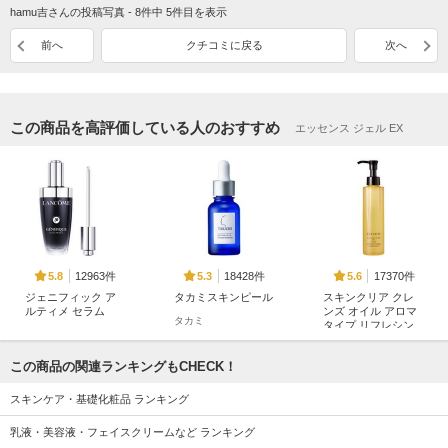
hamu吉さんの投稿写真 - 8件中 5件目を表示
前へ
クチコミに戻る
次へ
この商品を高評価している人のおすすめ
エッセンス ジェル EX
12963件
18428件
17370件
5.8
5.3
5.6
ジェニフィック ア
タカミスキンピール
スキンクリア クレ
ルティメ セラム
ンズ オイル アロマ
タカミ
タイプ リフレシン
ランコム
グシトラスの香り
アテニア
この商品の関連ランキングもCHECK！
スキンケア・基礎化粧品 ランキング
乳液・美容液・フェイスクリームなど ランキング