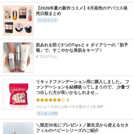
【2026年夏の新作コスメ】8月発売のデパコス発
売日順まとめ
ベースメイク
507件
8598件
6464件
5.7
5.2
5.3
メイクアップベース
ニベアUV ディープ
ウォータフルトーン
フェイスレスポンサ
肌あれを防ぐ3つのTipsとｄ ダイアリーの「肌予
プロテクト＆ケア
アップサンクリーム
ー プラス
ジェル(旧)
報」で、すこやかな美肌をキープ！
d'Alba(ダルバ)
ブリリアージュ
ニベア
d プログラム
リキッドファンデーション用に購入しました。 フ
ァンデーションを結構吸ってしまうので、 少量づ
つ出した方が良いかもしれませ…
6
バリュースポンジN ハウス型タイプS 30P
ランキングIN
＼限定30名にプレゼント／新生児から使えるセタ
フィルのベビーシリーズのご紹介