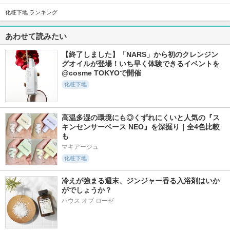
ーターフィットサン
V プロテクター（フ
セラム C
セラム
ェイス＆ボディ）
化粧下地 ランキング
ハレバレ
SKIN1004
ブリリアージュ
あわせて読みたい
【終了しました】「NARS」から初のクレンジン
グオイルが登場！いち早く体験できるイベントを
@cosme TOKYOで開催
化粧下地
109件
327件
1700件
5.1
6.0
5.6
プロテクションUV
センシティブポケッ
ニベアUV ディープ
セラム C スティッ
トサンスティック
プロテクト＆ケア
ク
ミルクミスト
SAM'U
高温多湿の環境にも◎くずれにくいと人気の『ス
ハレバレ
ニベア
キンセンサーベース NEO』を深掘り｜全4色比較
も
マキアージュ
化粧下地
冷えが強まる週末、ジンジャー香る入浴剤はいか
72件
2654件
50件
5.6
5.6
5.7
がでしょうか？
UVシールド エアフ
ニベアUV ディープ
プレミアムビーガン
ハウス オブ ローゼ
ィット リペア サン
プロテクト＆ケア
トーンアップ日焼け
クリーム
ジェル
止め
LIENJANG
ニベア
Dinsee