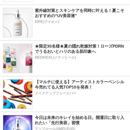
紫外線対策とスキンケアを同時に叶える！夏こそ
おすすめの“UV美容液”
IOPE(アイオペ)
★限定30名様★夏の隠れ乾燥対策！ローズPDRN
でうるおいとハリのある肌印象へ
MEDIHEAL(メディヒール)
【マルチに使える】アーティストカラーペンシル
今売れてる人気TOP10を発表！
メイクアップフォーエバー
今日は未来のキレイを始める日。開運日に取り入
れたい「先行美容」習慣
アンプルール(AMPLEUR)