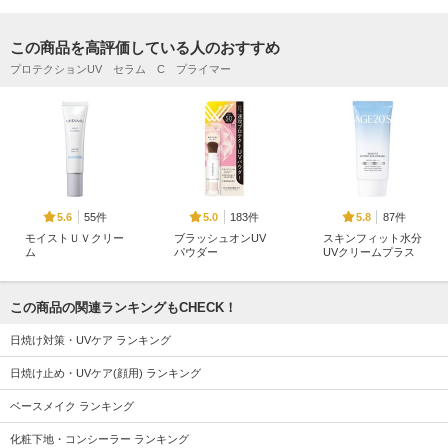
この商品を高評価している人のおすすめ
プロテクションUV セラム C プライマー
55件
183件
87件
5.6
5.0
5.8
モイストＵＶクリー
ブラッシュオンUV
スキンフィット水分
ム
パウダー
UVクリームプラス
MIRIMU
スキンガーディアン
AGE20'S(エージトウ
ェンティズ)
この商品の関連ランキングもCHECK！
日焼け対策・UVケア ランキング
日焼け止め・UVケア(顔用) ランキング
ベースメイク ランキング
2043件
527件
88件
5.9
5.6
5.5
ヒアルーシカ ウォ
スキンプライマー U
プロテクションUV
化粧下地・コンシーラー ランキング