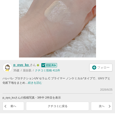
p_oyo_ko
さん
フォロー
35歳
混合肌
クチコミ投稿 411件
ハレバレ プロテクションUV セラム C プライマー ノンケミカル*タイプで、UVケアと
化粧下地をまとめ…
続きを読む
2026/6/25
p_oyo_koさんの投稿写真 - 3件中 2件目を表示
前へ
クチコミに戻る
次へ