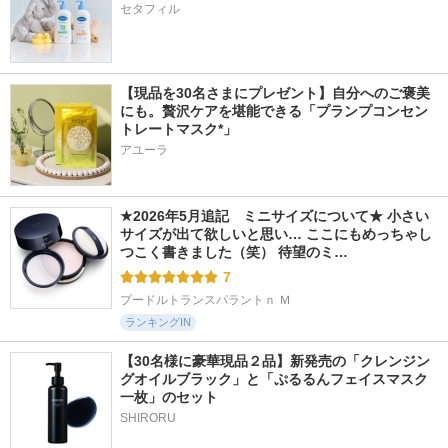
セタフィル
【現品を30名さまにプレゼント】自分へのご褒美
にも。贅沢ケアを堪能できる「プランプコンセン
トレートマスク*」
アユーラ
★2026年5月追記　ミニサイズについて★ 小さい
サイズが出て欲しいと思い… ここにもめっちゃし
つこく書きました（笑） 待望のミ…
7
プードルトランスパラントｎ Ｍ
ランキングIN
【30名様に豪華現品２品】新発売の「クレンジン
グオイルブラック」と「ぷるるんフェイスマスク
一枚」のセット
SHIRORU