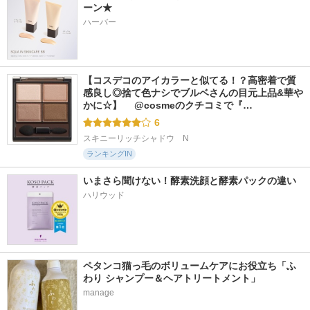
ーン★
ハーバー
527件
301件
5844件
5.4
6.0
5.1
1番 かけるパントテ
ハイドラフォルテセ
3番 すべすべキメケ
ン酸スキンパウダー
ラム
アシートマスク
ナンバーズイン(numb
essenciel
ナンバーズイン(numb
【コスデコのアイカラーと似てる！？高密着で質
uzin)
uzin)
感良し◎捨て色ナシでブルベさんの目元上品&華や
かに☆】 　@cosmeのクチコミで『…
6
スキニーリッチシャドウ　N
ランキングIN
いまさら聞けない！酵素洗顔と酵素パックの違い
ハリウッド
ペタンコ猫っ毛のボリュームケアにお役立ち「ふ
わり シャンプー＆ヘアトリートメント」
manage