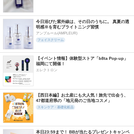
今日浴びた紫外線は、その日のうちに。 真夏の透
325件
52件
804件
5.6
6.3
5.4
明感※を育むブライトニング習慣
1番 シカ丸ごと水分
ビタコラローズPDR
1番 塗るパントテン
整肌パッド
Nアンプル
酸スージングクリー
アンプルール(AMPLEUR)
ム
ナンバーズイン(numb
フェイスクリーム
ample monster
uzin)
ナンバーズイン(numb
uzin)
【イベント情報】体験型ストア「b8ta Pop-up」
福岡にて開催！
エレクトロン
928件
382件
616件
5.3
6.0
5.5
1番 ガルバニックパ
3番 キメブースター
1番 青草たっぷり9
【西日本編】お土産にも大人気！旅先で出会う、
ントテン酸スージン
時短バブルパック
3％整肌トナー
47都道府県の「地元発のご当地コスメ」
グセラム
ナンバーズイン(numb
ナンバーズイン(numb
スキンケア・基礎化粧品
ナンバーズイン(numb
uzin)
uzin)
uzin)
本日23:59まで！ BBが当たるプレゼントキャンペ