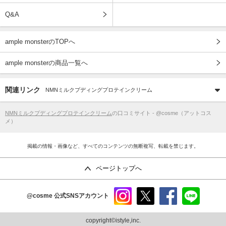
Q&A
ample monsterのTOPへ
ample monsterの商品一覧へ
関連リンク
NMNミルクプディングプロテインクリーム
NMNミルクプディングプロテインクリーム
の口コミサイト - @cosme（アットコス
メ）
掲載の情報・画像など、すべてのコンテンツの無断複写、転載を禁じます。
ページトップへ
@cosme
公式SNSアカウント
instag
x
faceb
line
ram
ook
copyright©istyle,inc.