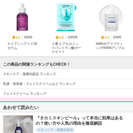
425件
1265件
109件
6.1
5.6
6.2
ナイアシンアミド20
１番 ヒアルロニッ
NMNポアリフティ
セラム
クパントテン酸ガー
ングPDRNアンプル
ゼマスク
JUMISO
ample monster
ナンバーズイン(numb
uzin)
この商品の関連ランキングもCHECK！
スキンケア・基礎化粧品 ランキング
乳液・美容液・フェイスクリームなど ランキング
フェイスクリーム ランキング
103件
323件
379件
6.2
5.8
5.9
あわせて読みたい
ビタコラローズPDR
PDRNビタペプチド
ブルードロップ
Nクリーム
毛穴リペアセラム
クレアス(Dear,Klairs)
『タカミスキンピール』って本当に効果はある
ample monster
クレアス(Dear,Klairs)
の？使い方や人気の理由を徹底解説
スキンケア・基礎化粧品