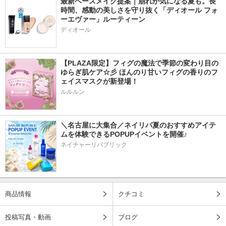
最新ベースメイク提案｜崩れが気になる夏も。長
時間、感動の美しさを守り抜く「ディオール フォ
ーエヴァー」ルーティーン
ディオール
【PLAZA限定】フィグの魔法で季節の変わり目の
ゆらぎ肌ケア☆彡 ほんのり甘いフィグの香りのフ
ェイスマスクが新登場！
ルルルン
＼名古屋に大集合／ネイリパ夏のおすすめアイテ
ムを体験できるPOPUPイベントを開催♪
ネイチャーリパブリック
商品情報
クチコミ
投稿写真・動画
ブログ