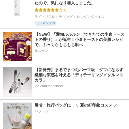
たので、気になり購入しました。…
6
ライトリフレクティング クレンジングオイル
ランキングIN
【NEW】『愛知ルルルン（できたての小倉トース
トの香り）』が誕生！小倉トーストの美肌レシピ
で、ふっくらもちもち肌へ
ルルルン
【新発売】まるでまつ毛パーマ級！ダマにならず
繊細な束感を叶える「ディテーリングメタルマス
カラ」
too cool for school
帰省・旅行バッグに　＼ 夏の好印象コスメ ／
パラドゥ