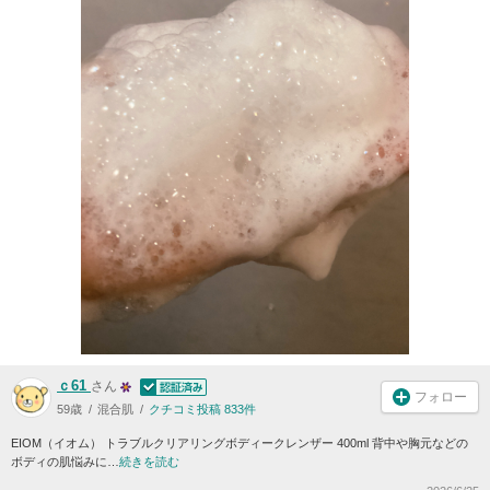
ｃ61
さん
フォロー
59歳
混合肌
クチコミ投稿 833件
EIOM（イオム） トラブルクリアリングボディークレンザー 400ml 背中や胸元などの
ボディの肌悩みに…
続きを読む