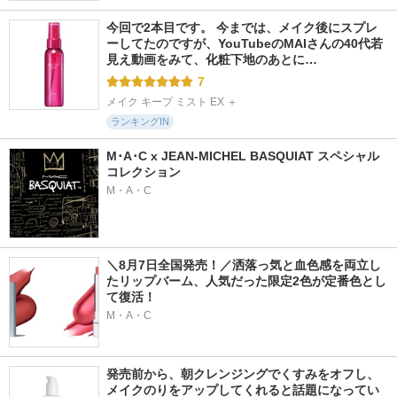
今回で2本目です。 今までは、メイク後にスプレ
ーしてたのですが、YouTubeのMAIさんの40代若
見え動画をみて、化粧下地のあとに…
7
メイク キープ ミスト EX ＋
ランキングIN
M･A･C x JEAN-MICHEL BASQUIAT スペシャル
コレクション
M・A・C
＼8月7日全国発売！／洒落っ気と血色感を両立し
たリップバーム、人気だった限定2色が定番色とし
て復活！
M・A・C
発売前から、朝クレンジングでくすみをオフし、
メイクのりをアップしてくれると話題になってい