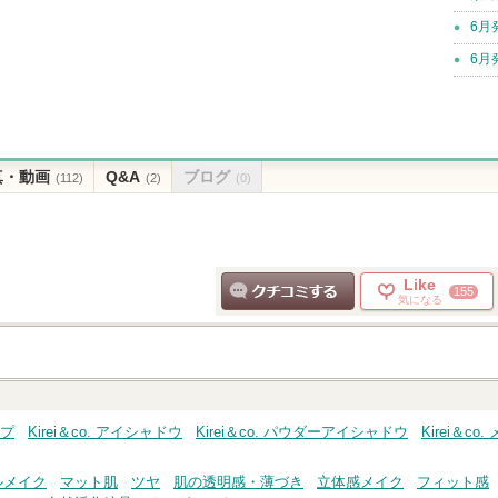
6月
6月
真・動画
Q&A
ブログ
(112)
(2)
(0)
Like
155
気になる
クチコミする
ップ
Kirei＆co. アイシャドウ
Kirei＆co. パウダーアイシャドウ
Kirei＆c
ルメイク
マット肌
ツヤ
肌の透明感・薄づき
立体感メイク
フィット感