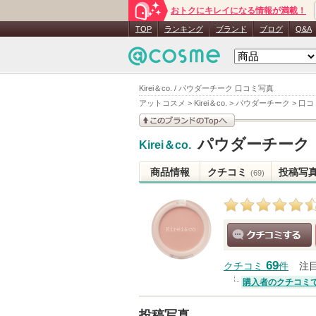
おトクにキレイになる情報が満載！
TOP
ランキング
ブランド
ブログ
Q&A
Kirei＆co. / パウダーチーク 口コミ写真
アットコスメ
>
Kirei＆co.
>
パウダーチーク
>
口コ
このブランドの情報を
パウダーチーク
Kirei＆co.
見る
商品情報
クチコミ
投稿写
(69)
クチコミする
69
クチコミ
件
注
購入者のクチコミ
投稿写真