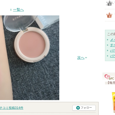
一覧へ
この
メ
チ
パ
パ
次へ
【毎月
チコミ投稿
314
件
フォロー