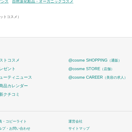
マンス
自然派化粧品・オーガニックコスメ
アットコスメ）
ストコスメ
@cosme SHOPPING
（通販）
レゼント
@cosme STORE
（店舗）
ューティニュース
@cosme CAREER
（美容の求人）
商品カレンダー
新クチコミ
責・コピーライト
運営会社
ルプ・お問い合わせ
サイトマップ