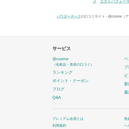
メ
コストパフォー
パウダーチーク
の口コミサイト -
@cosme（
サービス
@cosme
ベ
（化粧品・美容の口コミ）
プ
ランキング
ビ
ポイント・クーポン
新
ブログ
最
Q&A
プレミアム会員とは
免
利用規約
ヘ