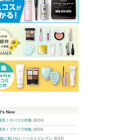
t's New
発売！デパコス特集
(6/24)
発売！プチプラ特集
(6/24)
線に負けない！ベストイレブン
(6/10)