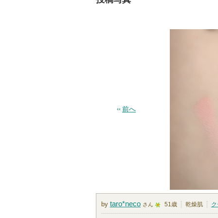
前へ
taro*neco
by
51歳
乾燥肌
ク
さん
5