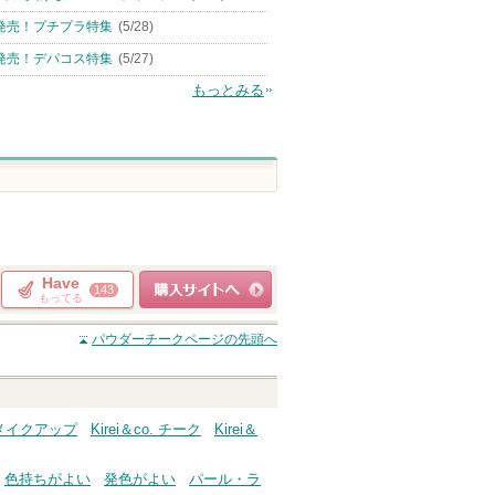
発売！プチプラ特集
(5/28)
発売！デパコス特集
(5/27)
もっとみる
Have
143
もってる
ショッピングサイト
パウダーチーク
ページの先頭へ
へ
o. メイクアップ
Kirei＆co. チーク
Kirei＆
色持ちがよい
発色がよい
パール・ラ