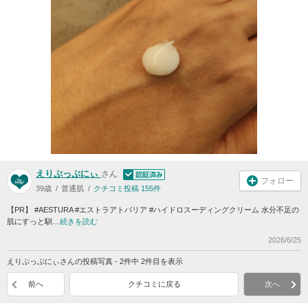
えりぷっぷにぃ
さん
フォロー
39歳
普通肌
クチコミ投稿 155件
【PR】 #AESTURA #エストラアトバリア #ハイドロスーディングクリーム 水分不足の
肌にすっと馴…
続きを読む
2026/6/25
えりぷっぷにぃさんの投稿写真 - 2件中 2件目を表示
前へ
クチコミに戻る
次へ