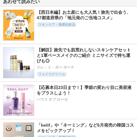
あわせて読みたい
ジェニフィック ア
タカミスキンピール
アトバリア365 ハイ
ルティメ セラム
ドロクリーム
タカミ
【西日本編】お土産にも大人気！旅先で出会う、
ランコム
AESTURA
47都道府県の「地元発のご当地コスメ」
スキンケア・基礎化粧品
【解説】旅先でも肌荒れしないスキンケアセット
2111件
6357件
495件
5.6
5.2
5.5
と1軍ベースメイクのご紹介 ミニサイズで持ち運
プライマーショット
オルビス ザ クレン
ニベア２ＷＡＹ美容
びも◎
ジング オイル
洗顔ＡＣ
アテニア
クレ・ド・ポー ボーテ
オルビス
ニベア
フェイスクリーム
【応募本日23日まで！】季節の変わり目に美容液
をプラスしよう！
ハウス オブ ローゼ
1314件
1260件
819件
5.2
5.4
5.7
肌磨きジェルクレン
ハリフィラー バク
ビトアス マイパー
ズ
チライズセラム
フェクション Ⅰ しっ
とり
「belif」や「ネーミング」など6月発売の韓国コス
ニベア
Eucerin
ビトアス
メをピックアップ！