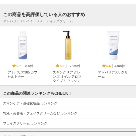
この商品を高評価している人のおすすめ
アトバリア365 ハイドロスーディングクリーム
700件
17370件
4308件
5.7
5.6
5.6
アトバリア365 カプ
スキンクリア クレ
アトバリア365 クリ
セルトナー
ンズ オイル アロマ
ーム
タイプ リフレシン
AESTURA
AESTURA
グシトラスの香り
アテニア
この商品の関連ランキングもCHECK！
スキンケア・基礎化粧品 ランキング
乳液・美容液・フェイスクリームなど ランキング
フェイスクリーム ランキング
12963件
18428件
1097件
5.8
5.3
5.5