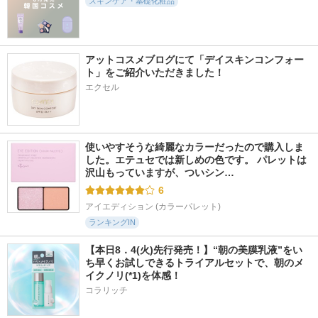
スキンケア・基礎化粧品
アットコスメブログにて「デイスキンコンフォー
2436件
1012件
11707件
5.1
5.6
5.2
ト」をご紹介いただきました！
ニベア２ＷＡＹ美容
タイムリフレッシャ
PDRN ヒアルロン酸
エクセル
洗顔
ー
100 セラム
ニベア
トワニー
Anua
使いやすそうな綺麗なカラーだったので購入しま
した。エテュセでは新しめの色です。 パレットは
沢山もっていますが、ついシン…
6
アイエディション (カラーパレット)
ランキングIN
【本日8．4(火)先行発売！】“朝の美膜乳液”をい
ち早くお試しできるトライアルセットで、朝のメ
イクノリ(*1)を体感！
コラリッチ