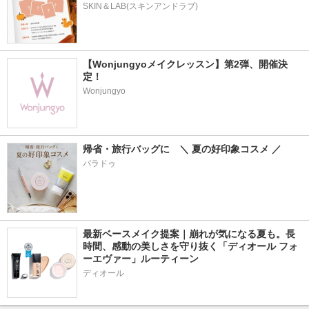
SKIN＆LAB(スキンアンドラブ)
【Wonjungyoメイクレッスン】第2弾、開催決
定！
Wonjungyo
帰省・旅行バッグに　＼ 夏の好印象コスメ ／
パラドゥ
最新ベースメイク提案｜崩れが気になる夏も。長
時間、感動の美しさを守り抜く「ディオール フォ
ーエヴァー」ルーティーン
ディオール