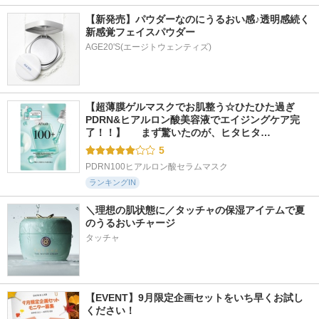
【新発売】パウダーなのにうるおい感♪透明感続く
新感覚フェイスパウダー
AGE20'S(エージトウェンティズ)
【超薄膜ゲルマスクでお肌整う☆ひたひた過ぎ
PDRN&ヒアルロン酸美容液でエイジングケア完
了！！】  　まず驚いたのが、ヒタヒタ…
5
PDRN100ヒアルロン酸セラムマスク
ランキングIN
＼理想の肌状態に／タッチャの保湿アイテムで夏
のうるおいチャージ
タッチャ
【EVENT】9月限定企画セットをいち早くお試し
ください！