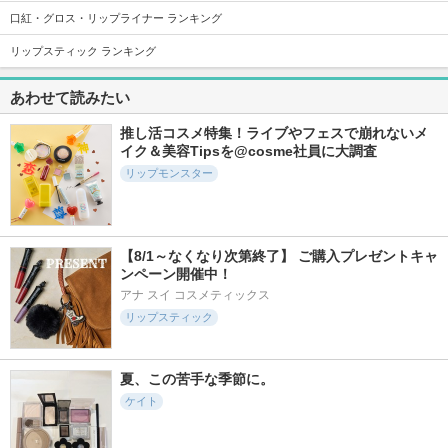
口紅・グロス・リップライナー ランキング
18680件
6595件
4485件
5.2
5.2
5.1
リップスティック ランキング
塗るつけまつげ 自
チークブラッシュ
ポッピングシルエッ
まつげ際立てタイプ
トシャドウ
セザンヌ
あわせて読みたい
デジャヴュ
ケイト
推し活コスメ特集！ライブやフェスで崩れないメ
イク＆美容Tipsを@cosme社員に大調査
リップモンスター
14064件
6977件
5257件
5.4
5.6
5.3
デザイニングアイブ
RMK デューイーメ
カラーリングアイブ
【8/1～なくなり次第終了】 ご購入プレゼントキャ
ロウ3D
ルト リップカラー
ロウEX
ンペーン開催中！
ケイト
RMK
ヘビーローテーション
アナ スイ コスメティックス
リップスティック
夏、この苦手な季節に。
ケイト
4710件
21130件
2327件
5.3
5.3
5.0
フィー 3Dボリュー
クイックラッシュカ
リップモンスター