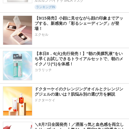
ルルルン ハイドラ 5ALA マスク
ランキングIN
【9/15発売】小顔に見せながら顔の印象までアッ
プする、新感覚の「彩るシェーディング」が登
場！
エクセル
【本日8．4(火)先行発売！】“朝の美膜乳液”をい
ち早くお試しできるトライアルセットで、朝のメ
イクノリ(*1)を体感！
コラリッチ
ドクターケイのクレンジングオイルとクレンジン
グジェルの違いは？肌悩み別の選び方を解説
ドクターケイ
＼8月7日全国発売！／洒落っ気と血色感を両立し