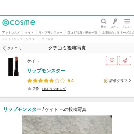
@cosme
アットコスメ
ケイト
リップモンスター
口コミ写真・動画一覧
土曜日のマヨネーズさ
ケイト / リップモンスター 口コミ写真
クチコミ投稿写真
クチコミ
ケイト
リップモンスター
5.4
評価グラフ
2
位
口紅
ランキング
リップモンスター
/
ケイト への投稿写真