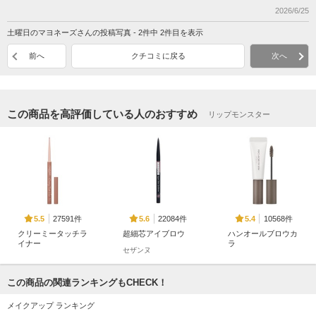
2026/6/25
土曜日のマヨネーズさんの投稿写真 - 2件中 2件目を表示
前へ
クチコミに戻る
次へ
この商品を高評価している人のおすすめ
リップモンスター
27591件
22084件
10568件
5.5
5.6
5.4
クリーミータッチラ
超細芯アイブロウ
ハンオールブロウカ
イナー
ラ
セザンヌ
キャンメイク
rom&nd
この商品の関連ランキングもCHECK！
メイクアップ ランキング