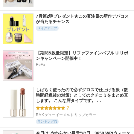
ミンググロス
ーラー
ツヤバース
fwee(フィー)
キャンメイク
ケイト
7月第2弾プレゼント★この夏注目の新作デパコス
が当たるチャンス
メイクアップ
7453件
15446件
13336件
5.7
5.2
5.0
ディオール アディ
フィルム眉カラー
パールグロウハイラ
【期間&数量限定】リファファインバブル U リボ
クト リップ マキシ
イト
ンキャンペーン開催中！
デジャヴュ
マイザー
セザンヌ
ReFa
ディオール
しばらく使ったので必ずグロスで仕上げる派（数
時間経過後の対策）としてのクチコミをまとめ直
します。 こんな唇タイプです。 …
7
RMK デューイーメルト リップカラー
ランキングIN
今日は"やわらかい目元"の日。3650 WP(ウォータ