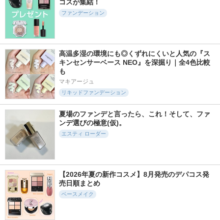
コスが集結！
ファンデーション
高温多湿の環境にも◎くずれにくいと人気の『ス
11261件
6201件
5839件
5.3
5.2
5.7
キンセンサーベース NEO』を深掘り｜全4色比較
サンシェルター マ
メイク キープ ミス
タンイドル ウルト
も
ルチ プロテクショ
ト EX ＋
ラ ウェア リキッド
ン トーンアップCC
N
マキアージュ
コーセーコスメニエン
コスメデコルテ
ス
ランコム
リキッドファンデーション
夏場のファンデと言ったら、これ！そして、ファ
ンデ選びの極意(仮)。
エスティ ローダー
2436件
4422件
3267件
5.5
5.4
5.2
プリズム･リーブル･
UVイデア XL プロテ
モイスチュアライジ
グロウ･セラム･ファ
クショントーンアッ
ング プライマー
【2026年夏の新作コスメ】8月発売のデパコス発
ンデーション
プ ローズ+
ポール ＆ ジョー
売日順まとめ
ジバンシイ
ラ ロッシュ ポゼ
ベースメイク