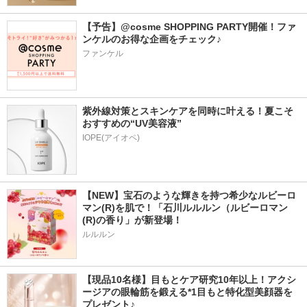
【予告】@cosme SHOPPING PARTY開催！ファ
ンケルのお得な企画をチェック♪
ファンケル
紫外線対策とスキンケアを同時に叶える！夏こそ
おすすめの“UV美容液”
IOPE(アイオペ)
【NEW】宝石のような輝きを持つ希少なルビーロ
マン(R)を肌で！「石川ルルルン（ルビーロマン
(R)の香り」が新登場！
ルルルン
【現品10名様】目もとケア研究10年以上！アクシ
ージアの眼輪筋を鍛える*1目もと特化型美顔器を
プレゼント♪