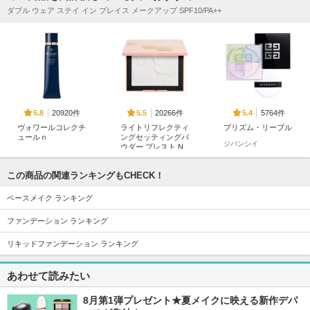
ダブル ウェア ステイ イン プレイス メークアップ SPF10/PA++
20920件
20266件
5764件
5.8
5.5
5.4
ヴォワールコレクチ
ライトリフレクティ
プリズム・リーブル
ュールｎ
ングセッティングパ
ジバンシイ
ウダー プレスト N
クレ・ド・ポー ボー
テ
NARS
この商品の関連ランキングもCHECK！
ベースメイク ランキング
ファンデーション ランキング
リキッドファンデーション ランキング
2341件
11348件
14195件
5.1
5.6
5.4
ダブル ウェア ステ
ルース パウダー
ディオールスキン
あわせて読みたい
イ イン プレイス メ
フォーエヴァー フ
コスメデコルテ
ークアップ N
ルイド グロウ
8月第1弾プレゼント★夏メイクに映える新作デパ
エスティ ローダー
ディオール