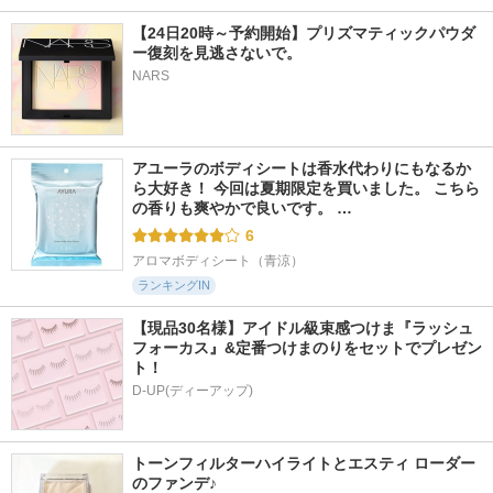
【24日20時～予約開始】プリズマティックパウダ
ー復刻を見逃さないで。
563件
3241件
2714件
5.3
5.2
5.4
NARS
ダブル ウェア セカ
D-UVシールド トー
インテンシブ セラ
ンド スキン クリー
ンアップ
ム ラディアンス プ
ム プライマー
ライマー
アスタリフト
エスティ ローダー
ボビイ ブラウン
アユーラのボディシートは香水代わりにもなるか
ら大好き！ 今回は夏期限定を買いました。 こちら
の香りも爽やかで良いです。 …
6
アロマボディシート（青涼）
ランキングIN
【現品30名様】アイドル級束感つけま『ラッシュ
フォーカス』&定番つけまのりをセットでプレゼン
ト！
D-UP(ディーアップ)
トーンフィルターハイライトとエスティ ローダー
のファンデ♪